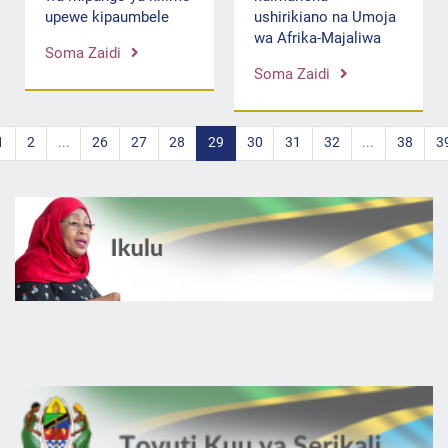
upewe kipaumbele
ushirikiano na Umoja
wa Afrika-Majaliwa
Soma Zaidi
Soma Zaidi
1
2
...
26
27
28
29
30
31
32
...
38
3