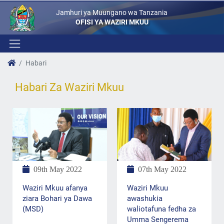
Jamhuri ya Muungano wa Tanzania
OFISI YA WAZIRI MKUU
Habari
Habari Za Waziri Mkuu
09th May 2022
07th May 2022
Waziri Mkuu afanya
Waziri Mkuu
ziara Bohari ya Dawa
awashukia
(MSD)
waliotafuna fedha za
Umma Sengerema