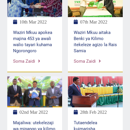
10th Mar 2022
07th Mar 2022
Waziri Mkuu apokea
Waziri Mkuu aitaka
majina 453 ya awali
Benki ya Kilimo
walio tayari kuhama
itekeleze agizo la Rais
Ngorongoro
Samia
Soma Zaidi
Soma Zaidi
02nd Mar 2022
28th Feb 2022
Majaliwa: utekelezaji
Tutaendelea
wa mipango ya kilimo
kuimarisha