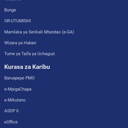
Bunge
OR-UTUMISHI
Mamlaka ya Serikali Mtandao (e-GA)
Wizara ya Habari
Tume ya Taifa ya Uchaguzi
Kurasa za Karibu
Baruapepe PMO
e-MpigaChapa
e-Mikutano
ASDP II
eOffice