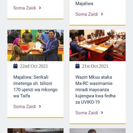
Majaliwa
Soma Zaidi
Soma Zaidi
22nd Oct 2021
21st Oct 2021
Majaliwa: Serikali
Waziri Mkuu ataka
imetenga sh. bilioni
Ma-RC wasimamie
170 ujenzi wa mkongo
miradi inayoanza
wa Taifa
kujengwa kwa fedha
za UVIKO-19
Soma Zaidi
Soma Zaidi