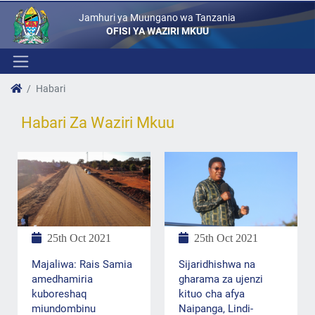
Jamhuri ya Muungano wa Tanzania
OFISI YA WAZIRI MKUU
Habari
Habari Za Waziri Mkuu
25th Oct 2021
25th Oct 2021
Majaliwa: Rais Samia
Sijaridhishwa na
amedhamiria
gharama za ujenzi
kuboreshaq
kituo cha afya
miundombinu
Naipanga, Lindi-