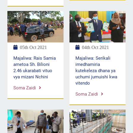
04th Oct 2021
05th Oct 2021
Majaliwa: Serikali
Majaliwa: Rais Samia
imedhamiria
ametoa Sh. Bilioni
kutekeleza dhana ya
2.46 ukarabati vituo
uchumi jumuishi kwa
vya mizani Nchini
vitendo
Soma Zaidi
Soma Zaidi