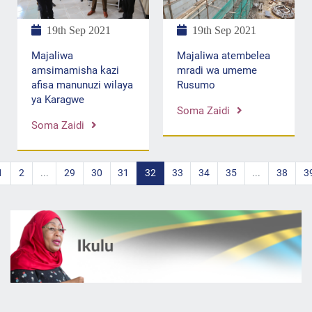
19th Sep 2021
19th Sep 2021
Majaliwa atembelea
Majaliwa
mradi wa umeme
amsimamisha kazi
Rusumo
afisa manunuzi wilaya
ya Karagwe
Soma Zaidi
Soma Zaidi
1
2
...
29
30
31
32
33
34
35
...
38
3