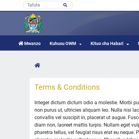
Mwanzo
Kuhusu OWM
Kituo cha Habari
Terms & Conditions
Integer dictum dictum odio a molestie. Morbi pu
non purus ut, ultricies aliquam leo. Nulla nisi l
convallis vel suscipit in, placerat ut augue. F
diam non, laoreet mattis turpis. Nullam eget vulp
pharetra tellus, vel feugiat risus erat eu neque