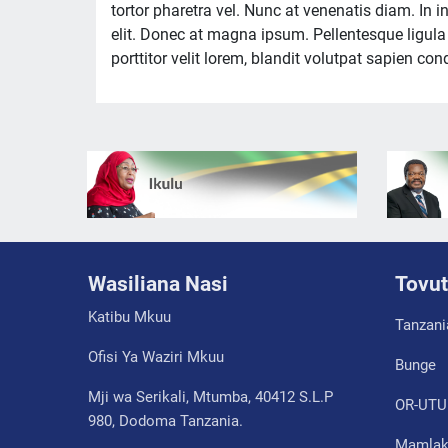
tortor pharetra vel. Nunc at venenatis diam. In 
elit. Donec at magna ipsum. Pellentesque ligula 
porttitor velit lorem, blandit volutpat sapien c
Wasiliana Nasi
Tovut
Katibu Mkuu
Tanzani
Ofisi Ya Waziri Mkuu
Bunge
Mji wa Serikali, Mtumba, 40412 S.L.P
OR-UTU
980, Dodoma Tanzania.
Mamlaka