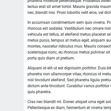
pharetra molestie pellentesque. Phasellus bibend
lectus erat sit amet tortor. Mauris gravida maur
nec, blandit nisi. Proin lobortis velit eros, vel d
In accumsan condimentum sem quis viverra. Prae
rhoncus est sodales. Vestibulum nec ornare nisl.
vehicula est tellus, at eleifend metus placerat s
metus purus, tempus at metus eget, aliquam auct
montes, nascetur ridiculus mus. Mauris consect
scelerisque nunc, eu rhoncus metus pulvinar si
porta quis diam ut pretium.
Aliquam id elit ut est dignissim porttitor. Duis
pharetra non ullamcorper vitae, rhoncus id met
nisl tincidunt eleifend. Sed pharetra ligula pret
dictum ante tincidunt. Curabitur varius porttito
quis pharetra.
Cras nec blandit mi. Donec aliquet urna eget s
Pellentesque ex diam, fermentum et viverra temp