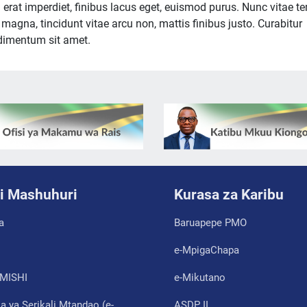
in erat imperdiet, finibus lacus eget, euismod purus. Nunc vitae t
magna, tincidunt vitae arcu non, mattis finibus justo. Curabitur
ondimentum sit amet.
i Mashuhuri
Kurasa za Karibu
a
Baruapepe PMO
e-MpigaChapa
MISHI
e-Mikutano
 ya Serikali Mtandao (e-
ASDP II