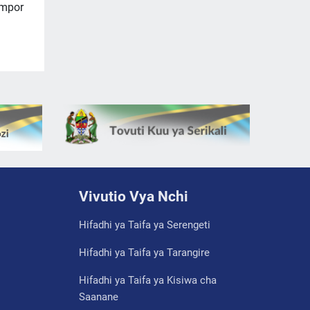
empor
Vivutio Vya Nchi
Hifadhi ya Taifa ya Serengeti
Hifadhi ya Taifa ya Tarangire
Hifadhi ya Taifa ya Kisiwa cha
Saanane