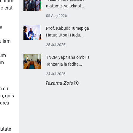
imentum
matumizi ya teknol...
do erat
05 Aug 2026
 a
Prof. Kabudi: Tumepiga
Hatua Utoaji Hudu...
Nullam
25 Jul 2026
ium
TNCM yapitisha ombi la
am
Tanzania la fedha...
24 Jul 2026
Tazama Zote
m eu
m, quis
 arcu
putate