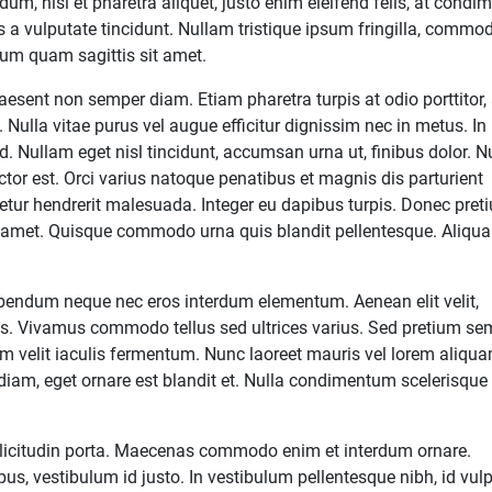
um, nisl et pharetra aliquet, justo enim eleifend felis, at cond
is a vulputate tincidunt. Nullam tristique ipsum fringilla, commo
ictum quam sagittis sit amet.
sent non semper diam. Etiam pharetra turpis at odio porttitor,
 Nulla vitae purus vel augue efficitur dignissim nec in metus. In
ed. Nullam eget nisl tincidunt, accumsan urna ut, finibus dolor. 
or est. Orci varius natoque penatibus et magnis dis parturient
etur hendrerit malesuada. Integer eu dapibus turpis. Donec pret
t amet. Quisque commodo urna quis blandit pellentesque. Aliqu
 bibendum neque nec eros interdum elementum. Aenean elit velit,
us. Vivamus commodo tellus sed ultrices varius. Sed pretium se
ium velit iaculis fermentum. Nunc laoreet mauris vel lorem aliqua
r diam, eget ornare est blandit et. Nulla condimentum scelerisque
ollicitudin porta. Maecenas commodo enim et interdum ornare.
us, vestibulum id justo. In vestibulum pellentesque nibh, id vul