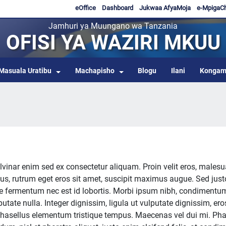
eOffice
Dashboard
Jukwaa AfyaMoja
e-MpigaC
Jamhuri ya Muungano wa Tanzania
OFISI YA WAZIRI MKUU
Masuala Uratibu
Machapisho
Blogu
Ilani
Kongam
lvinar enim sed ex consectetur aliquam. Proin velit eros, males
acus, rutrum eget eros sit amet, suscipit maximus augue. Sed just
usce fermentum nec est id lobortis. Morbi ipsum nibh, condimentu
utate nulla. Integer dignissim, ligula ut vulputate dignissim, er
. Phasellus elementum tristique tempus. Maecenas vel dui mi. Pha