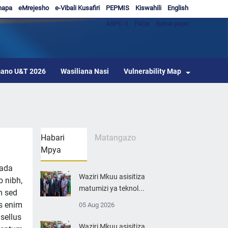
hapa
eMrejesho
e-Vibali Kusafiri
PEPMIS
Kiswahili
English
ASPD II
FAQs
Barua pepe
ano U&T 2026
Wasiliana Nasi
Vulnerability Map
Habari
Matangazo
Mpya
uada
Waziri Mkuu asisitiza
o nibh,
matumizi ya teknol...
m sed
os enim
05 Aug 2026
sellus
Waziri Mkuu asisitiza