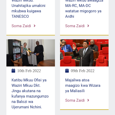
Waziri Mkuu:
Waziri Mkuu awaagiza
Unahitajika umakini
MA-RC, MA-DC
mkubwa kuigawa
watatue migogoro ya
TANESCO
Ardhi
Soma Zaidi
Soma Zaidi
10th Feb 2022
09th Feb 2022
Katibu Mkuu Ofisi ya
Majaliwa atoa
Waziri Mkuu Dkt.
maagizo kwa Wizara
Jingu akutana na
ya Maliasili
kufanya mazungumzo
Soma Zaidi
na Balozi wa
Ujerumani Nchini.