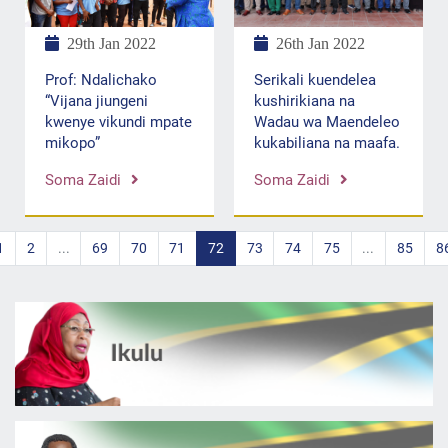
26th Jan 2022
29th Jan 2022
Serikali kuendelea
Prof: Ndalichako
kushirikiana na
“Vijana jiungeni
Wadau wa Maendeleo
kwenye vikundi mpate
kukabiliana na maafa.
mikopo”
Soma Zaidi
Soma Zaidi
1
2
...
69
70
71
72
73
74
75
...
85
8