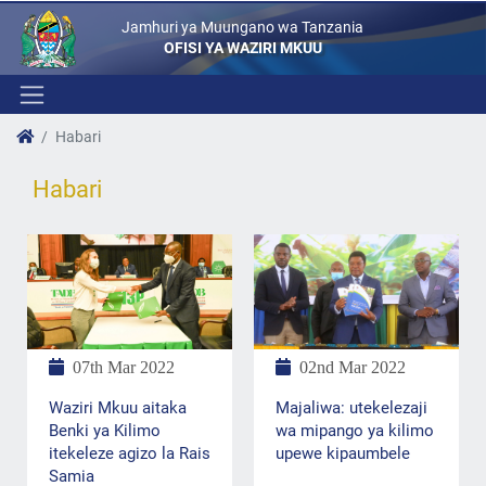
Jamhuri ya Muungano wa Tanzania
OFISI YA WAZIRI MKUU
Habari
Habari
07th Mar 2022
02nd Mar 2022
Waziri Mkuu aitaka
Majaliwa: utekelezaji
Benki ya Kilimo
wa mipango ya kilimo
itekeleze agizo la Rais
upewe kipaumbele
Samia