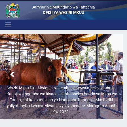
Jamhuri ya Muungano wa Tanzania
OFISI YA WAZIRI MKUU
Previous
Next
Waziri Mkuu Dkt. Mwigulu Nchemba akipewa maelezo kuhusu
ufugaji wa ngombe wa kisasa alipotembelea banda ya Mkoa wa
Tanga, katika maonesho ya Nanenane Kanda ya Mashariki
yaliyofanyika kwenye viwanja vya Nanenane, Morogoro Agosti
04, 2026.