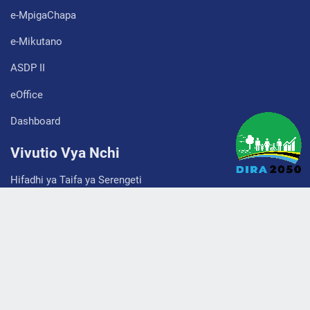
e-MpigaChapa
e-Mikutano
ASDP II
eOffice
Dashboard
Vivutio Vya Nchi
Hifadhi ya Taifa ya Serengeti
Hifadhi ya Taifa ya Tarangire
Hifadhi ya Taifa ya Kisiwa cha Saanane
Hifadhi ya Taifa ya Kilimanjaro
Hifadhi ya Taifa Burigi-Chato