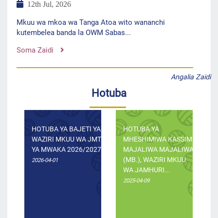
12th Jul, 2026
Mkuu wa mkoa wa Tanga Atoa wito wananchi
kutembelea banda la OWM Sabas...
Soma Zaidi
Angalia Zaidi
Hotuba
HOTUBA YA BAJETI YA
HOTUBA YA
WAZIRI MKUU WA JMT
MHESHIMIWA KASSIM
YA MWAKA 2026/2027
MAJALIWA MAJALIWA
(MB.), WAZIRI MKUU
2026-04-01
WA JAMHURI...
2025-04-09