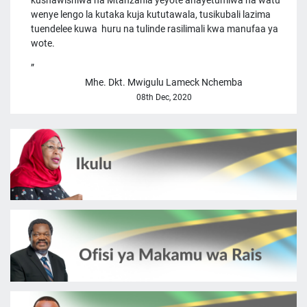
kushawishiwa na Mtanzania yeyote anayetumiwa na watu
wenye lengo la kutaka kuja kututawala, tusikubali lazima
tuendelee kuwa huru na tulinde rasilimali kwa manufaa ya
wote.
Mhe. Dkt. Mwigulu Lameck Nchemba
08th Dec, 2020