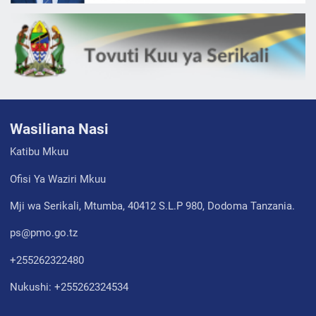
Wasiliana Nasi
Katibu Mkuu
Ofisi Ya Waziri Mkuu
Mji wa Serikali, Mtumba, 40412 S.L.P 980, Dodoma Tanzania.
ps@pmo.go.tz
+255262322480
Nukushi: +255262324534