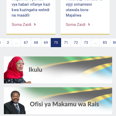
vya habari vifanye kazi
vijiji simamieni
kwa kuzingatia weledi
utawala bora-
na maadili
Majaliwa
Soma Zaidi
Soma Zaidi
1
2
...
67
68
69
70
71
72
73
...
85
8