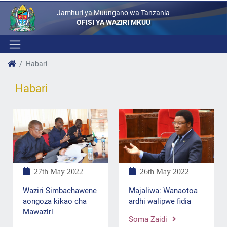
Jamhuri ya Muungano wa Tanzania
OFISI YA WAZIRI MKUU
Habari
Habari
27th May 2022
26th May 2022
Waziri Simbachawene
Majaliwa: Wanaotoa
aongoza kikao cha
ardhi walipwe fidia
Mawaziri
Soma Zaidi