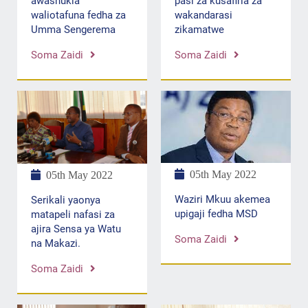
pasi za kusafiria za
awashukia
wakandarasi
waliotafuna fedha za
zikamatwe
Umma Sengerema
Soma Zaidi
Soma Zaidi
05th May 2022
05th May 2022
Waziri Mkuu akemea
Serikali yaonya
upigaji fedha MSD
matapeli nafasi za
ajira Sensa ya Watu
Soma Zaidi
na Makazi.
Soma Zaidi