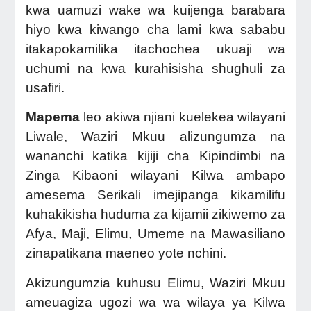
kwa uamuzi wake wa kuijenga barabara
hiyo kwa kiwango cha lami kwa sababu
itakapokamilika itachochea ukuaji wa
uchumi na kwa kurahisisha shughuli za
usafiri.
Mapema
leo akiwa njiani kuelekea wilayani
Liwale, Waziri Mkuu alizungumza na
wananchi katika kijiji cha Kipindimbi na
Zinga Kibaoni wilayani Kilwa ambapo
amesema Serikali imejipanga kikamilifu
kuhakikisha huduma za kijamii zikiwemo za
Afya, Maji, Elimu, Umeme na Mawasiliano
zinapatikana maeneo yote nchini.
Akizungumzia kuhusu Elimu, Waziri Mkuu
ameuagiza ugozi wa wa wilaya ya Kilwa