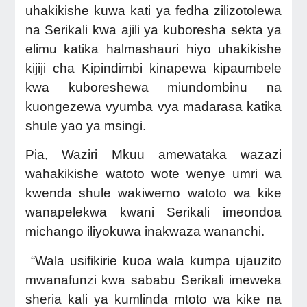
uhakikishe kuwa kati ya fedha zilizotolewa
na Serikali kwa ajili ya kuboresha sekta ya
elimu katika halmashauri hiyo uhakikishe
kijiji cha Kipindimbi kinapewa kipaumbele
kwa kuboreshewa miundombinu na
kuongezewa vyumba vya madarasa katika
shule yao ya msingi.
Pia, Waziri Mkuu amewataka wazazi
wahakikishe watoto wote wenye umri wa
kwenda shule wakiwemo watoto wa kike
wanapelekwa kwani Serikali imeondoa
michango iliyokuwa inakwaza wananchi.
“Wala usifikirie kuoa wala kumpa ujauzito
mwanafunzi kwa sababu Serikali imeweka
sheria kali ya kumlinda mtoto wa kike na