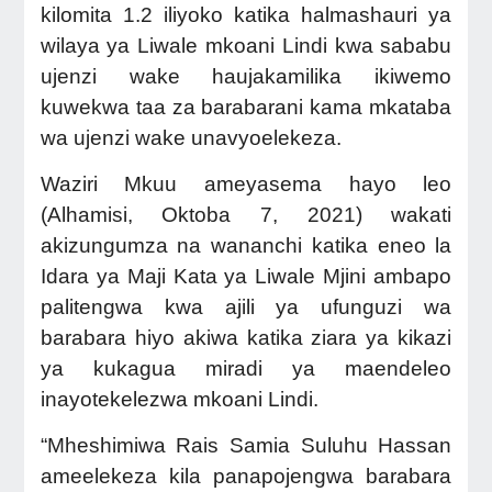
kilomita 1.2 iliyoko katika halmashauri ya
wilaya ya Liwale mkoani Lindi kwa sababu
ujenzi wake haujakamilika ikiwemo
kuwekwa taa za barabarani kama mkataba
wa ujenzi wake unavyoelekeza.
Waziri Mkuu ameyasema hayo leo
(Alhamisi, Oktoba 7, 2021)
wakati
akizungumza na wananchi katika eneo la
Idara ya Maji Kata ya Liwale Mjini ambapo
palitengwa kwa ajili ya ufunguzi wa
barabara hiyo akiwa katika ziara ya kikazi
ya kukagua miradi ya maendeleo
inayotekelezwa mkoani Lindi.
“Mheshimiwa Rais Samia Suluhu Hassan
ameelekeza kila panapojengwa barabara