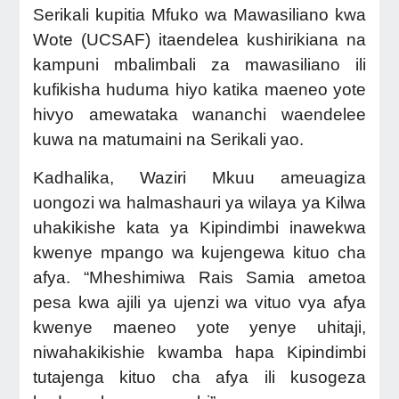
Serikali kupitia Mfuko wa Mawasiliano kwa
Wote (UCSAF) itaendelea kushirikiana na
kampuni mbalimbali za mawasiliano ili
kufikisha huduma hiyo katika maeneo yote
hivyo amewataka wananchi waendelee
kuwa na matumaini na Serikali yao.
Kadhalika, Waziri Mkuu ameuagiza
uongozi wa halmashauri ya wilaya ya Kilwa
uhakikishe kata ya Kipindimbi inawekwa
kwenye mpango wa kujengewa kituo cha
afya. “Mheshimiwa Rais Samia ametoa
pesa kwa ajili ya ujenzi wa vituo vya afya
kwenye maeneo yote yenye uhitaji,
niwahakikishie kwamba hapa Kipindimbi
tutajenga kituo cha afya ili kusogeza