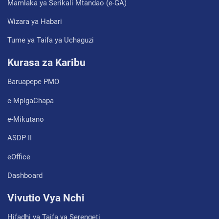
Mamlaka ya Serikali Mtandao (e-GA)
Wizara ya Habari
Tume ya Taifa ya Uchaguzi
Kurasa za Karibu
Baruapepe PMO
e-MpigaChapa
e-Mikutano
ASDP II
eOffice
Dashboard
Vivutio Vya Nchi
Hifadhi ya Taifa ya Serengeti