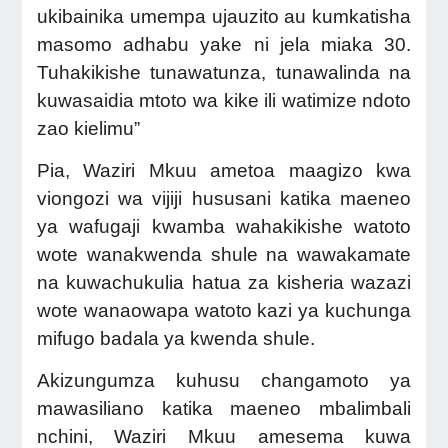
ukibainika umempa ujauzito au kumkatisha
masomo adhabu yake ni jela miaka 30.
Tuhakikishe tunawatunza, tunawalinda na
kuwasaidia mtoto wa kike ili watimize ndoto
zao kielimu”
Pia, Waziri Mkuu ametoa maagizo kwa
viongozi wa vijiji hususani katika maeneo
ya wafugaji kwamba wahakikishe watoto
wote wanakwenda shule na wawakamate
na kuwachukulia hatua za kisheria wazazi
wote wanaowapa watoto kazi ya kuchunga
mifugo badala ya kwenda shule.
Akizungumza kuhusu changamoto ya
mawasiliano katika maeneo mbalimbali
nchini, Waziri Mkuu amesema kuwa