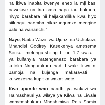
na ikiwa inapita kwenye eneo la mji basi
pawekwe na taa sasa hapa taa hakuna,
hivyo barabara hii haijakamilika kwa hiyo
siifungui naomba nikazungumze mengine
pale na wananchi.”
Naye
, Naibu Waziri wa Ujenzi na Uchukuzi,
Mhandisi Godfrey Kasekenya amesema
Serikali imetenga shilingi bilioni 1.7 kwa ajili
ya kuifanyia matengenezo barabara ya
kutoka Nangurukuru hadi Liwale ikiwa ni
pamoja na kujenga makaravati ili
kuiwezesha kupitika wakati wote.
Kwa upande wao
baadhi ya
wakazi wa
Halmashauri ya wilaya ya Kilwa na Liwale
wamemshukuru Mheshimiwa Rais Samia