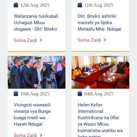
11th Aug 2025
12th Aug 2025
Dkt. Biteko ashiriki
Watanzania tusikubali
mazishi ya Spika
Uchaguzi Mkuu
Mstaafu Mhe. Ndugai
utugawe - Dkt. Biteko
Soma Zaidi
Soma Zaidi
04th Aug 2025
10th Aug 2025
Helen Keller
Viongozi wawasili
International
viwanja vya Bunge
Kushirikiana na Ofisi
kuaga mwili wa
ya Waziri Mkuu
Hayati Ndugai
kuimarisha uratibu wa
Soma Zaidi