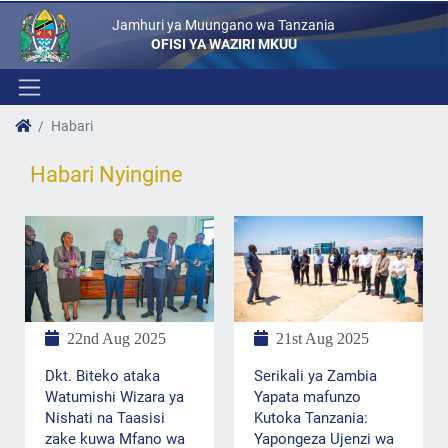
Jamhuri ya Muungano wa Tanzania
OFISI YA WAZIRI MKUU
Habari
Habari Nyingine
22nd Aug 2025
21st Aug 2025
Dkt. Biteko ataka
Serikali ya Zambia
Watumishi Wizara ya
Yapata mafunzo
Nishati na Taasisi
Kutoka Tanzania:
zake kuwa Mfano wa
Yapongeza Ujenzi wa