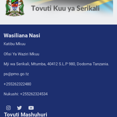
Wasiliana Nasi
Katibu Mkuu
Ofisi Ya Waziri Mkuu
Mji wa Serikali, Mtumba, 40412 S.L.P 980, Dodoma Tanzania.
ps@pmo.go.tz
+255262322480
Nukushi: +255262324534
Tovuti Mashuhuri