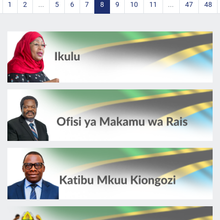
1
2
...
5
6
7
8
9
10
11
...
47
48