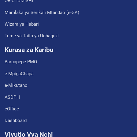
OR-UTUMISHI
Mamlaka ya Serikali Mtandao (e-GA)
Wizara ya Habari
Tume ya Taifa ya Uchaguzi
Kurasa za Karibu
Baruapepe PMO
e-MpigaChapa
e-Mikutano
ASDP II
eOffice
Dashboard
Vivutio Vya Nchi