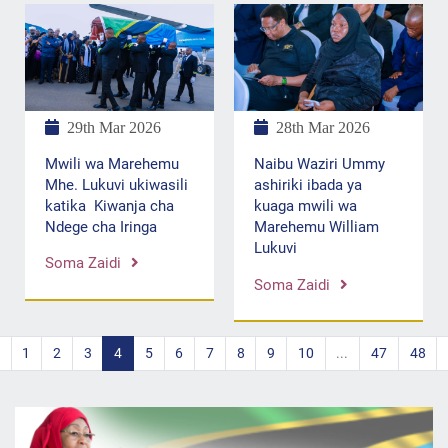
29th Mar 2026
28th Mar 2026
Mwili wa Marehemu
Naibu Waziri Ummy
Mhe. Lukuvi ukiwasili
ashiriki ibada ya
katika Kiwanja cha
kuaga mwili wa
Ndege cha Iringa
Marehemu William
Lukuvi
Soma Zaidi
Soma Zaidi
1
2
3
4
5
6
7
8
9
10
...
47
48