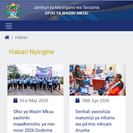
Jamhuri ya Muungano wa Tanzania
OFISI YA WAZIRI MKUU
Habari
Habari Nyingine
01st May 2026
30th Apr 2026
Ofisi ya Waziri Mkuu
Serikali yasisitiza
yashiriki
matumizi ya mfumo
maadhimisho ya mei
wa pd-mis mkoani
mosi 2026 Dodoma
Arusha