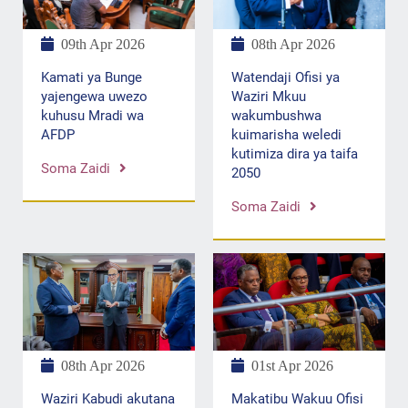
08th Apr 2026
09th Apr 2026
Watendaji Ofisi ya
Kamati ya Bunge
Waziri Mkuu
yajengewa uwezo
wakumbushwa
kuhusu Mradi wa
kuimarisha weledi
AFDP
kutimiza dira ya taifa
Soma Zaidi
2050
Soma Zaidi
01st Apr 2026
08th Apr 2026
Makatibu Wakuu Ofisi
Waziri Kabudi akutana