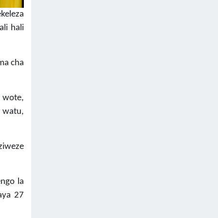
keleza
li hali
ma cha
 wote,
 watu,
ziweze
ngo la
aya 27