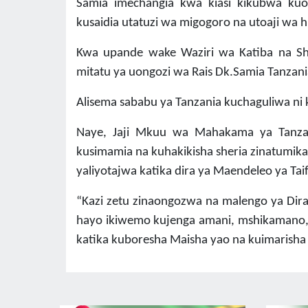
Samia imechangia kwa kiasi kikubwa ku
kusaidia utatuzi wa migogoro na utoaji wa 
Kwa upande wake Waziri wa Katiba na She
mitatu ya uongozi wa Rais Dk.Samia Tanza
Alisema sababu ya Tanzania kuchaguliwa ni 
Naye, Jaji Mkuu wa Mahakama ya Tanza
kusimamia na kuhakikisha sheria zinatumika
yaliyotajwa katika dira ya Maendeleo ya Tai
“Kazi zetu zinaongozwa na malengo ya Dira
hayo ikiwemo kujenga amani, mshikamano, 
katika kuboresha Maisha yao na kuimarisha