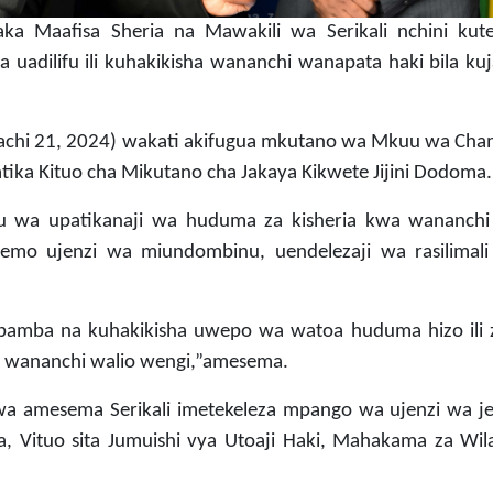
 Maafisa Sheria na Mawakili wa Serikali nchini kute
adilifu ili kuhakikisha wananchi wanapata haki bila kuja
achi 21, 2024) wakati akifugua mkutano wa Mkuu wa Cha
katika Kituo cha Mikutano cha Jakaya Kikwete Jijini Dodoma.
 wa upatikanaji wa huduma za kisheria kwa wananchi
emo ujenzi wa miundombinu, uendelezaji wa rasilimali
bamba na kuhakikisha uwepo wa watoa huduma hizo ili 
wa wananchi walio wengi,”amesema.
wa amesema Serikali imetekeleza mpango wa ujenzi wa je
Vituo sita Jumuishi vya Utoaji Haki, Mahakama za Wil