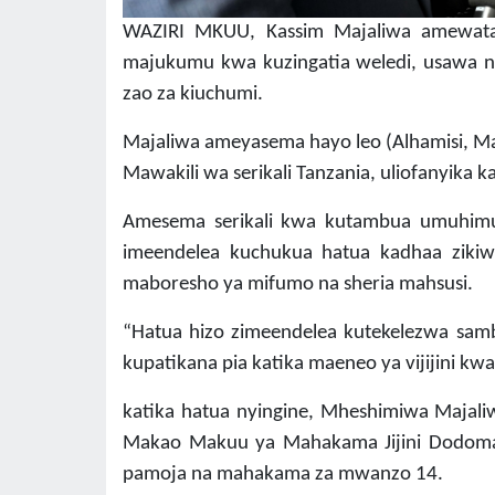
WAZIRI MKUU, Kassim Majaliwa amewataka
majukumu kwa kuzingatia weledi, usawa na u
zao za kiuchumi.
Majaliwa ameyasema hayo leo (Alhamisi, M
Mawakili wa serikali Tanzania, uliofanyika 
Amesema serikali kwa kutambua umuhimu
imeendelea kuchukua hatua kadhaa zikiw
maboresho ya mifumo na sheria mahsusi.
“Hatua hizo zimeendelea kutekelezwa sam
kupatikana pia katika maeneo ya vijijini k
katika hatua nyingine, Mheshimiwa Majali
Makao Makuu ya Mahakama Jijini Dodoma, 
pamoja na mahakama za mwanzo 14.