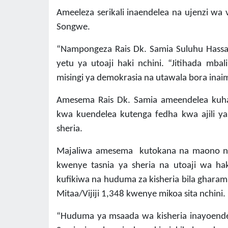
Ameeleza serikali inaendelea na ujenzi wa 
Songwe.
“Nampongeza Rais Dk. Samia Suluhu Hass
yetu ya utoaji haki nchini. “Jitihada mba
misingi ya demokrasia na utawala bora inai
Amesema Rais Dk. Samia ameendelea kuhak
kwa kuendelea kutenga fedha kwa ajili 
sheria.
Majaliwa amesema kutokana na maono na 
kwenye tasnia ya sheria na utoaji wa h
kufikiwa na huduma za kisheria bila ghara
Mitaa/Vijiji 1,348 kwenye mikoa sita nchini.
“Huduma ya msaada wa kisheria inayoende