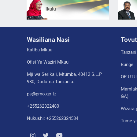
Wasiliana Nasi
Tovut
Katibu Mkuu
Tanzani
Ofisi Ya Waziri Mkuu
Bunge
Mji wa Serikali, Mtumba, 40412 S.L.P
OR-UTU
980, Dodoma Tanzania.
Mamlaka
ps@pmo.go.tz
GA)
+255262322480
Wizara 
Nukushi: +255262324534
Tume ya