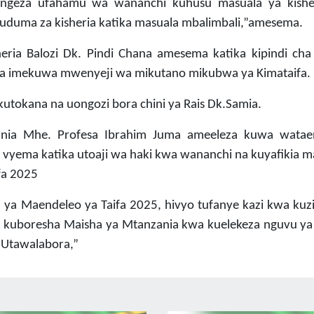
ongeza ufahamu wa wananchi kuhusu masuala ya kishe
huduma za kisheria katika masuala mbalimbali,”amesema.
ria Balozi Dk. Pindi Chana amesema katika kipindi cha
nia imekuwa mwenyeji wa mikutano mikubwa ya Kimataifa.
kutokana na uongozi bora chini ya Rais Dk.Samia.
nia Mhe. Profesa Ibrahim Juma ameeleza kuwa watae
 vyema katika utoaji wa haki kwa wananchi na kuyafikia 
fa 2025
 ya Maendeleo ya Taifa 2025, hivyo tufanye kazi kwa kuz
kuboresha Maisha ya Mtanzania kwa kuelekeza nguvu ya 
 Utawalabora,”