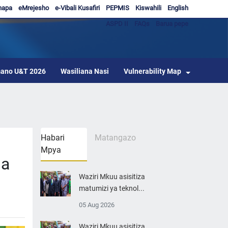
hapa
eMrejesho
e-Vibali Kusafiri
PEPMIS
Kiswahili
English
ASPD II
FAQs
Barua pepe
ano U&T 2026
Wasiliana Nasi
Vulnerability Map
Habari
Matangazo
Mpya
ia
Waziri Mkuu asisitiza
matumizi ya teknol...
05 Aug 2026
Waziri Mkuu asisitiza