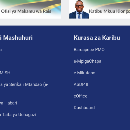
i Mashuhuri
Kurasa za Karibu
a
Baruapepe PMO
e-MpigaChapa
MISHI
e-Mikutano
 ya Serikali Mtandao (e-
ASDP II
eOffice
ya Habari
Dashboard
 Taifa ya Uchaguzi