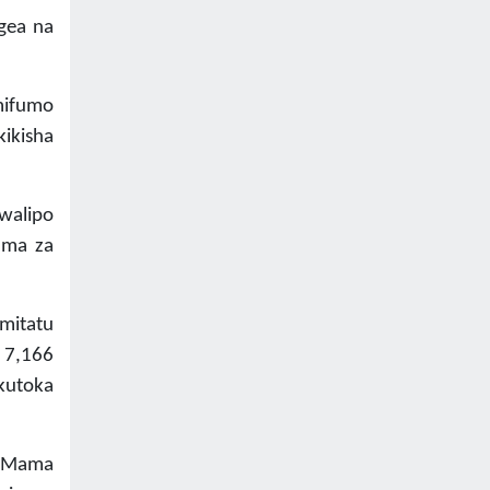
ngea na
mifumo
kikisha
walipo
uma za
mitatu
 7,166
kutoka
a Mama