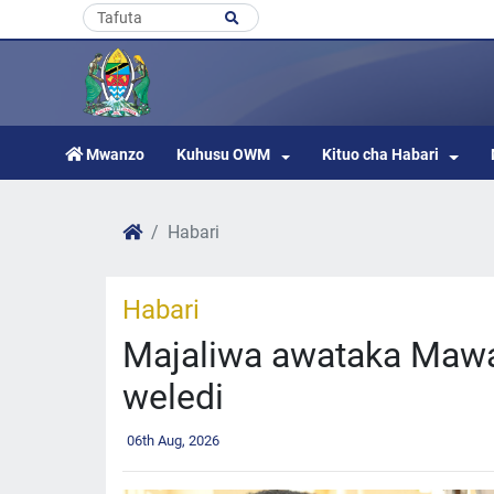
Mwanzo
Kuhusu OWM
Kituo cha Habari
Habari
Habari
Majaliwa awataka Mawak
weledi
06th Aug, 2026