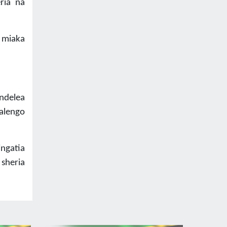
ria na
 miaka
ndelea
malengo
ingatia
sheria