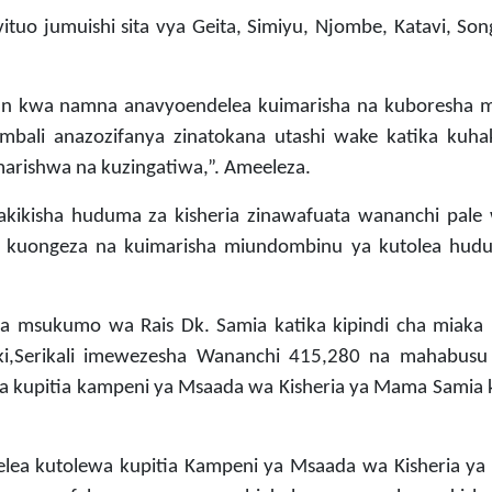
vituo jumuishi sita vya Geita, Simiyu, Njombe, Katavi, So
an kwa namna anavyoendelea kuimarisha na kuboresha 
limbali anazozifanya zinatokana utashi wake katika kuha
marishwa na kuzingatiwa,”. Ameeleza.
ikisha huduma za kisheria zinawafuata wananchi pale 
ya kuongeza na kuimarisha miundombinu ya kutolea hud
msukumo wa Rais Dk. Samia katika kipindi cha miaka 
aki,Serikali imewezesha Wananchi 415,280 na mahabusu
ma kupitia kampeni ya Msaada wa Kisheria ya Mama Samia 
lea kutolewa kupitia Kampeni ya Msaada wa Kisheria y