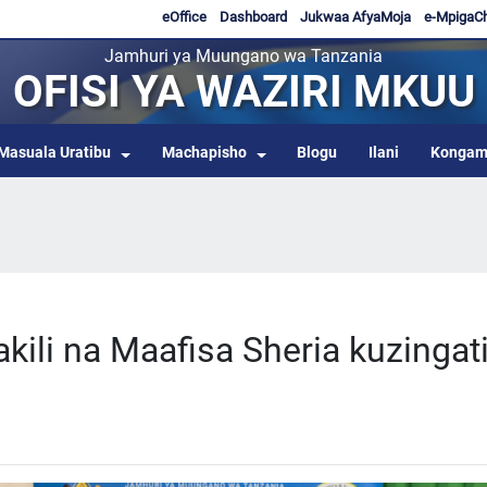
eOffice
Dashboard
Jukwaa AfyaMoja
e-MpigaC
Jamhuri ya Muungano wa Tanzania
OFISI YA WAZIRI MKUU
Masuala Uratibu
Machapisho
Blogu
Ilani
Kongam
ili na Maafisa Sheria kuzingat