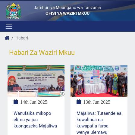
Jamhuri ya Muungano wa Tanzania
OFISI YA WAZIRI MKUU
Habari
Habari Za Waziri Mkuu
13th Jun 2025
14th Jun 2025
Majaliwa: Tutaendelea
Wanufaika mikopo
kuwalinda na
elimu ya juu
kuwapatia fursa
kuongezeka-Majaliwa
wenye ulemavu