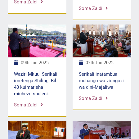
Soma Zaidi
Soma Zaidi
07th Jun 2025
09th Jun 2025
Serikali inatambua
Waziri Mkuu: Serikali
mchango wa viongozi
imetenga Shilingi Bil
wa dini-Majaliwa
43 kuimarisha
michezo shuleni.
Soma Zaidi
Soma Zaidi