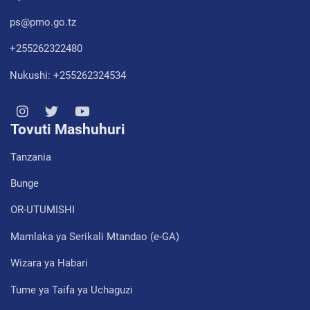
ps@pmo.go.tz
+255262322480
Nukushi: +255262324534
Tovuti Mashuhuri
Tanzania
Bunge
OR-UTUMISHI
Mamlaka ya Serikali Mtandao (e-GA)
Wizara ya Habari
Tume ya Taifa ya Uchaguzi