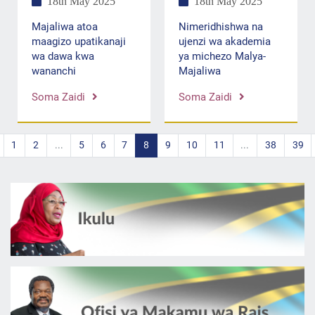
18th May 2025
18th May 2025
Nimeridhishwa na
Majaliwa atoa
ujenzi wa akademia
maagizo upatikanaji
ya michezo Malya-
wa dawa kwa
Majaliwa
wananchi
Soma Zaidi
Soma Zaidi
1
2
...
5
6
7
8
9
10
11
...
38
39