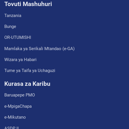
Tovuti Mashuhuri
Tanzania
Bunge
OR-UTUMISHI
Mamlaka ya Serikali Mtandao (e-GA)
Wizara ya Habari
Tume ya Taifa ya Uchaguzi
Kurasa za Karibu
Baruapepe PMO
e-MpigaChapa
e-Mikutano
ASDP II