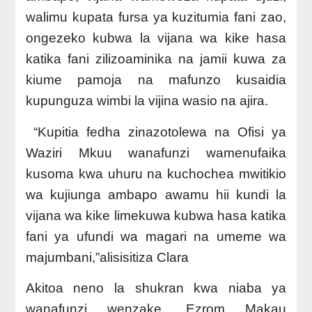
walimu kupata fursa ya kuzitumia fani zao,
ongezeko kubwa la vijana wa kike hasa
katika fani zilizoaminika na jamii kuwa za
kiume pamoja na mafunzo kusaidia
kupunguza wimbi la vijina wasio na ajira.
“Kupitia fedha zinazotolewa na Ofisi ya
Waziri Mkuu wanafunzi wamenufaika
kusoma kwa uhuru na kuchochea mwitikio
wa kujiunga ambapo awamu hii kundi la
vijana wa kike limekuwa kubwa hasa katika
fani ya ufundi wa magari na umeme wa
majumbani,”alisisitiza Clara
Akitoa neno la shukran kwa niaba ya
wanafunzi wenzake, Ezrom Makau