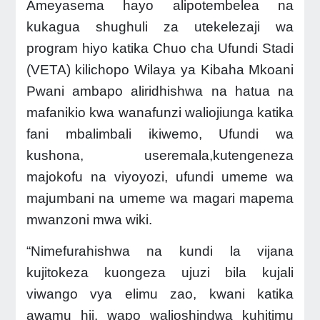
Ameyasema hayo alipotembelea na
kukagua shughuli za utekelezaji wa
program hiyo katika Chuo cha Ufundi Stadi
(VETA) kilichopo Wilaya ya Kibaha Mkoani
Pwani ambapo aliridhishwa na hatua na
mafanikio kwa wanafunzi waliojiunga katika
fani mbalimbali ikiwemo, Ufundi wa
kushona, useremala,kutengeneza
majokofu na viyoyozi, ufundi umeme wa
majumbani na umeme wa magari mapema
mwanzoni mwa wiki.
“Nimefurahishwa na kundi la vijana
kujitokeza kuongeza ujuzi bila kujali
viwango vya elimu zao, kwani katika
awamu hii, wapo walioshindwa kuhitimu