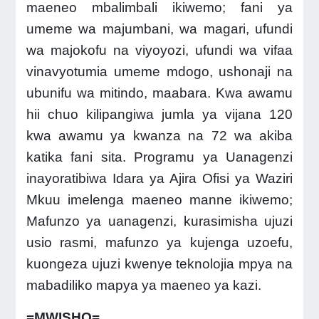
maeneo mbalimbali ikiwemo; fani ya
umeme wa majumbani, wa magari, ufundi
wa majokofu na viyoyozi, ufundi wa vifaa
vinavyotumia umeme mdogo, ushonaji na
ubunifu wa mitindo, maabara. Kwa awamu
hii chuo kilipangiwa jumla ya vijana 120
kwa awamu ya kwanza na 72 wa akiba
katika fani sita. Programu ya Uanagenzi
inayoratibiwa Idara ya Ajira Ofisi ya Waziri
Mkuu imelenga maeneo manne ikiwemo;
Mafunzo ya uanagenzi, kurasimisha ujuzi
usio rasmi, mafunzo ya kujenga uzoefu,
kuongeza ujuzi kwenye teknolojia mpya na
mabadiliko mapya ya maeneo ya kazi.
=MWISHO=