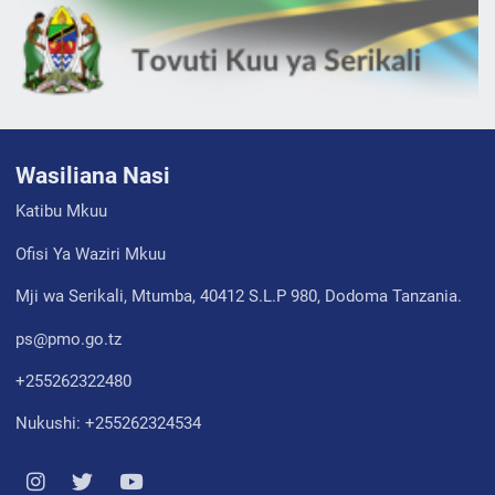
Wasiliana Nasi
Katibu Mkuu
Ofisi Ya Waziri Mkuu
Mji wa Serikali, Mtumba, 40412 S.L.P 980, Dodoma Tanzania.
ps@pmo.go.tz
+255262322480
Nukushi: +255262324534