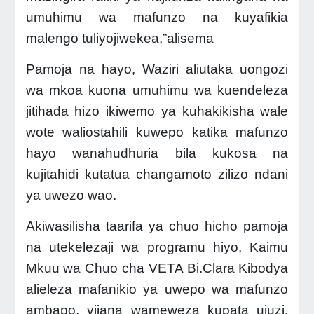
umuhimu wa mafunzo na kuyafikia
malengo tuliyojiwekea,”alisema
Pamoja na hayo, Waziri aliutaka uongozi
wa mkoa kuona umuhimu wa kuendeleza
jitihada hizo ikiwemo ya kuhakikisha wale
wote waliostahili kuwepo katika mafunzo
hayo wanahudhuria bila kukosa na
kujitahidi kutatua changamoto zilizo ndani
ya uwezo wao.
Akiwasilisha taarifa ya chuo hicho pamoja
na utekelezaji wa programu hiyo, Kaimu
Mkuu wa Chuo cha VETA Bi.Clara Kibodya
alieleza mafanikio ya uwepo wa mafunzo
ambapo, vijana wameweza kupata ujuzi,