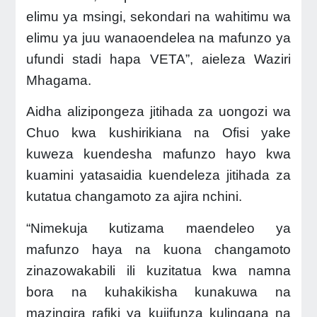
elimu ya msingi, sekondari na wahitimu wa
elimu ya juu wanaoendelea na mafunzo ya
ufundi stadi hapa VETA”, aieleza Waziri
Mhagama.
Aidha alizipongeza jitihada za uongozi wa
Chuo kwa kushirikiana na Ofisi yake
kuweza kuendesha mafunzo hayo kwa
kuamini yatasaidia kuendeleza jitihada za
kutatua changamoto za ajira nchini.
“Nimekuja kutizama maendeleo ya
mafunzo haya na kuona changamoto
zinazowakabili ili kuzitatua kwa namna
bora na kuhakikisha kunakuwa na
mazingira rafiki ya kujifunza kulingana na