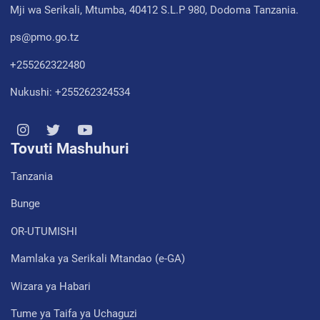
Mji wa Serikali, Mtumba, 40412 S.L.P 980, Dodoma Tanzania.
ps@pmo.go.tz
+255262322480
Nukushi: +255262324534
Tovuti Mashuhuri
Tanzania
Bunge
OR-UTUMISHI
Mamlaka ya Serikali Mtandao (e-GA)
Wizara ya Habari
Tume ya Taifa ya Uchaguzi