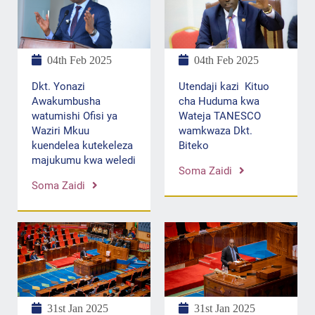
04th Feb 2025
04th Feb 2025
Dkt. Yonazi
Utendaji kazi Kituo
Awakumbusha
cha Huduma kwa
watumishi Ofisi ya
Wateja TANESCO
Waziri Mkuu
wamkwaza Dkt.
kuendelea kutekeleza
Biteko
majukumu kwa weledi
Soma Zaidi
Soma Zaidi
31st Jan 2025
31st Jan 2025