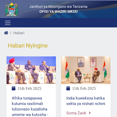
Jamhuri ya Muungano wa Tanzania
OFISI YA WAZIRI MKUU
Habari
Habari Nyingine
11th Feb 2025
11th Feb 2025
Afrika tunapaswa
India kuwekeza katika
kutumia rasilimali
sekta ya nishati nchini
tulizonazo kuzalisha
Soma Zaidi
umeme wa kutosha -