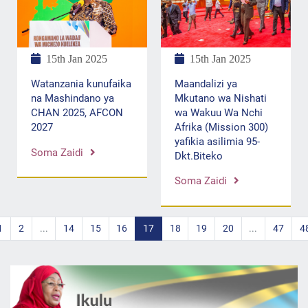
15th Jan 2025
15th Jan 2025
Maandalizi ya
Watanzania kunufaika
Mkutano wa Nishati
na Mashindano ya
wa Wakuu Wa Nchi
CHAN 2025, AFCON
Afrika (Mission 300)
2027
yafikia asilimia 95-
Soma Zaidi
Dkt.Biteko
Soma Zaidi
1
2
...
14
15
16
17
18
19
20
...
47
4