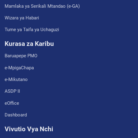
Mamlaka ya Serikali Mtandao (e-GA)
Wizara ya Habari
Tume ya Taifa ya Uchaguzi
Kurasa za Karibu
Baruapepe PMO
e-MpigaChapa
e-Mikutano
ASDP II
eOffice
Dashboard
Vivutio Vya Nchi