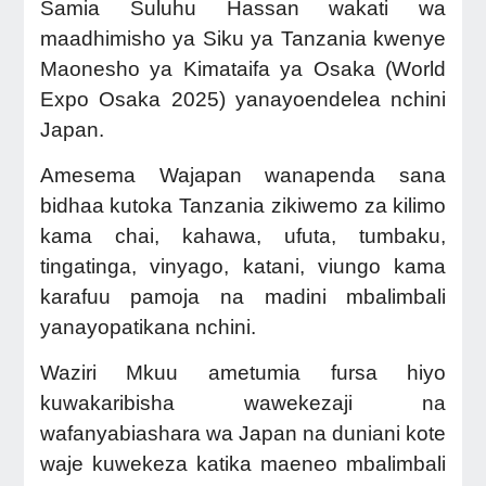
Samia Suluhu Hassan wakati wa
maadhimisho ya Siku ya Tanzania kwenye
Maonesho ya Kimataifa ya Osaka (World
Expo Osaka 2025) yanayoendelea nchini
Japan.
Amesema Wajapan wanapenda sana
bidhaa kutoka Tanzania zikiwemo za kilimo
kama chai, kahawa, ufuta, tumbaku,
tingatinga, vinyago, katani, viungo kama
karafuu pamoja na madini mbalimbali
yanayopatikana nchini.
Waziri Mkuu ametumia fursa hiyo
kuwakaribisha wawekezaji na
wafanyabiashara wa Japan na duniani kote
waje kuwekeza katika maeneo mbalimbali