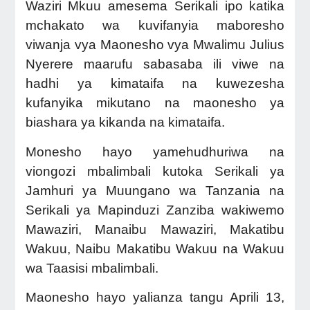
Waziri Mkuu amesema Serikali ipo katika
mchakato wa kuvifanyia maboresho
viwanja vya Maonesho vya Mwalimu Julius
Nyerere maarufu sabasaba ili viwe na
hadhi ya kimataifa na kuwezesha
kufanyika mikutano na maonesho ya
biashara ya kikanda na kimataifa.
Monesho hayo yamehudhuriwa na
viongozi mbalimbali kutoka Serikali ya
Jamhuri ya Muungano wa Tanzania na
Serikali ya Mapinduzi Zanziba wakiwemo
Mawaziri, Manaibu Mawaziri, Makatibu
Wakuu, Naibu Makatibu Wakuu na Wakuu
wa Taasisi mbalimbali.
Maonesho hayo yalianza tangu Aprili 13,