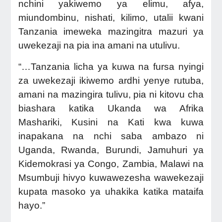
nchini yakiwemo ya elimu, afya,
miundombinu, nishati, kilimo, utalii kwani
Tanzania imeweka mazingitra mazuri ya
uwekezaji na pia ina amani na utulivu.
“…Tanzania licha ya kuwa na fursa nyingi
za uwekezaji ikiwemo ardhi yenye rutuba,
amani na mazingira tulivu, pia ni kitovu cha
biashara katika Ukanda wa Afrika
Mashariki, Kusini na Kati kwa kuwa
inapakana na nchi saba ambazo ni
Uganda, Rwanda, Burundi, Jamuhuri ya
Kidemokrasi ya Congo, Zambia, Malawi na
Msumbuji hivyo kuwawezesha wawekezaji
kupata masoko ya uhakika katika mataifa
hayo.”