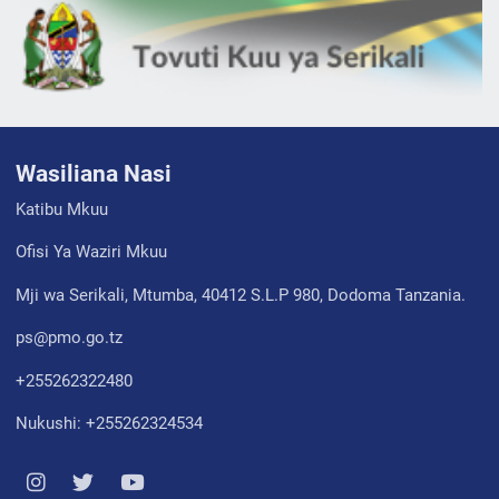
Wasiliana Nasi
Katibu Mkuu
Ofisi Ya Waziri Mkuu
Mji wa Serikali, Mtumba, 40412 S.L.P 980, Dodoma Tanzania.
ps@pmo.go.tz
+255262322480
Nukushi: +255262324534