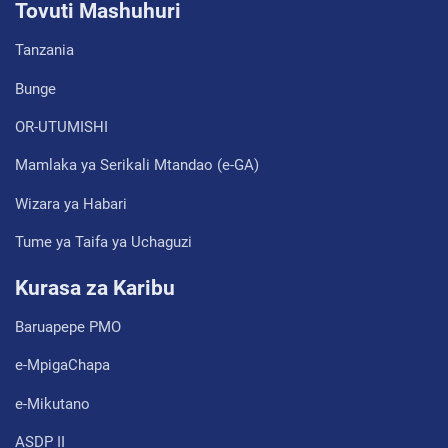
Tovuti Mashuhuri
Tanzania
Bunge
OR-UTUMISHI
Mamlaka ya Serikali Mtandao (e-GA)
Wizara ya Habari
Tume ya Taifa ya Uchaguzi
Kurasa za Karibu
Baruapepe PMO
e-MpigaChapa
e-Mikutano
ASDP II