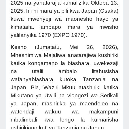
2025 na yanatarajia kumalizika Oktoba 13,
2025, hii ni mara ya pili kwa Japan (Osaka)
kuwa mwenyeji wa maonesho hayo ya
kimataifa, ambapo mara ya mwisho
yalifanyika 1970 (EXPO 1970).
Kesho (Jumatatu, Mei 26, 2026),
Mheshimiwa Majaliwa anatarajiwa kushiriki
katika kongamano la biashara, uwekezaji
na utalii ambalo litahusisha
wafanyabiashara kutoka Tanzania na
Japan. Pia, Waziri Mkuu atashiriki katika
Mikutano ya Uwili na viongozi wa Serikali
ya Japan, mashirika ya maendeleo na
watendaji wakuu wa makampuni
mbalimbali kwa lengo la kuimarisha
ushirikiano kati ya Tanzania na Japan.