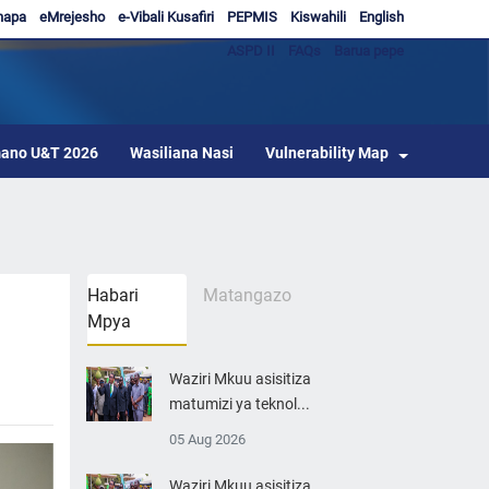
hapa
eMrejesho
e-Vibali Kusafiri
PEPMIS
Kiswahili
English
ASPD II
FAQs
Barua pepe
ano U&T 2026
Wasiliana Nasi
Vulnerability Map
Habari
Matangazo
Mpya
Waziri Mkuu asisitiza
matumizi ya teknol...
05 Aug 2026
Waziri Mkuu asisitiza