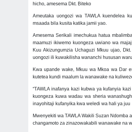
hicho, amesema Dkt. Biteko
Ameutaka uongozi wa TAWLA kuendelea ku
msaada bila kusita katika jamii yao.
Amesema Serikali imechukua hatua mbalimbal
maamuzi ikiwemo kuongeza uwiano wa majaj
Kuu Akizungumzia Uchaguzi Mkuu ujao, Dkt
uongozi ili kuwakilisha wananchi hususan w
Kwa upande wake, Mkuu wa Mkoa wa Dar es 
kutetea kundi maalum la wanawake na kuliwez
“TAWLA inafanya kazi kubwa ya kufanyia kazi
kuongeza kuwa wadau wa sheria wanashughuli
inayohitaji kufanyika kwa weledi wa hali ya juu
Mwenyekiti wa TAWLA Wakili Suzan Ndomba ame
changamoto za zinazowakabili wanawake na wa