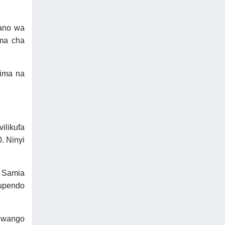
gano wa
ma cha
zima na
ilikufa
. Ninyi
a Samia
 upendo
iwango