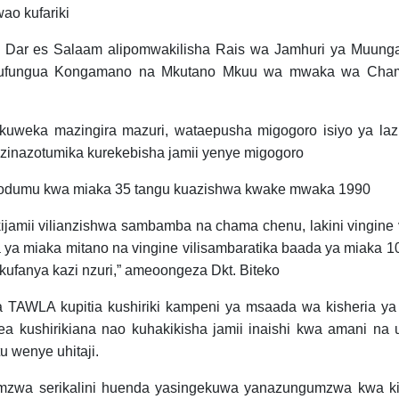
o kufariki
ni Dar es Salaam alipomwakilisha Rais wa Jamhuri ya Muun
 kufungua Kongamano na Mkutano Mkuu wa mwaka wa Cha
uweka mazingira mazuri, wataepusha migogoro isiyo ya la
 zinazotumika kurekebisha jamii yenye migogoro
iyodumu kwa miaka 35 tangu kuazishwa kwake mwaka 1990
jamii vilianzishwa sambamba na chama chenu, lakini vingine v
ya miaka mitano na vingine vilisambaratika baada ya miaka 10
ufanya kazi nzuri,” ameoongeza Dkt. Biteko
 TAWLA kupitia kushiriki kampeni ya msaada wa kisheria y
elea kushirikiana nao kuhakikisha jamii inaishi kwa amani na
 wenye uhitaji.
umzwa serikalini huenda yasingekuwa yanazungumzwa kwa k