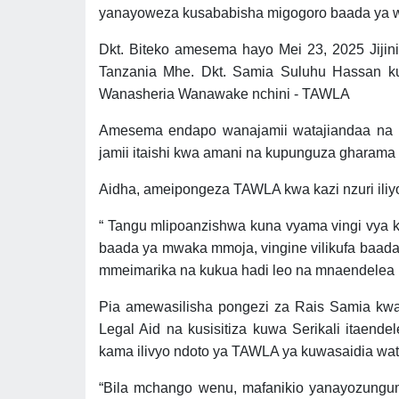
yanayoweza kusababisha migogoro baada ya wa
Dkt. Biteko amesema hayo Mei 23, 2025 Jiji
Tanzania Mhe. Dkt. Samia Suluhu Hassan
Wanasheria Wanawake nchini - TAWLA
Amesema endapo wanajamii watajiandaa na k
jamii itaishi kwa amani na kupunguza gharama
Aidha, ameipongeza TAWLA kwa kazi nzuri il
“ Tangu mlipoanzishwa kuna vyama vingi vya ki
baada ya mwaka mmoja, vingine vilikufa baada 
mmeimarika na kukua hadi leo na mnaendelea k
Pia amewasilisha pongezi za Rais Samia kwa
Legal Aid na kusisitiza kuwa Serikali itaend
kama ilivyo ndoto ya TAWLA ya kuwasaidia watu
“Bila mchango wenu, mafanikio yanayozung