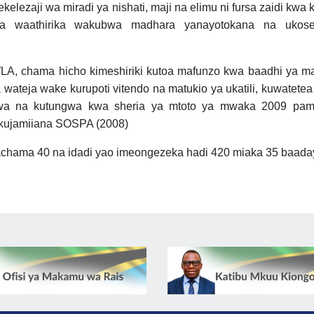
lezaji wa miradi ya nishati, maji na elimu ni fursa zaidi kwa k
 waathirika wakubwa madhara yanayotokana na ukos
, chama hicho kimeshiriki kutoa mafunzo kwa baadhi ya ma
wateja wake kurupoti vitendo na matukio ya ukatili, kuwatetea
liwa na kutungwa kwa sheria ya mtoto ya mwaka 2009 pam
kujamiiana SOSPA (2008)
chama 40 na idadi yao imeongezeka hadi 420 miaka 35 baada