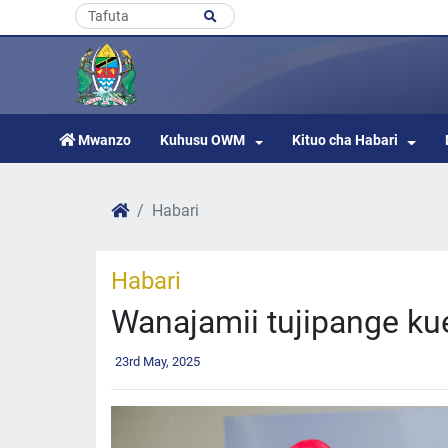
Mwanzo
Kuhusu OWM
Kituo cha Habari
Habari
Habari
Wanajamii tujipange ku
23rd May, 2025