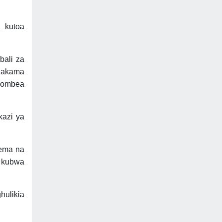
 kutoa
bali za
hakama
gombea
azi ya
sema na
i kubwa
hulikia