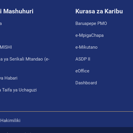
i Mashuhuri
Kurasa za Karibu
a
Baruapepe PMO
e-MpigaChapa
MISHI
e-Mikutano
 ya Serikali Mtandao (e-
ASDP II
eOffice
ya Habari
Dashboard
 Taifa ya Uchaguzi
Hakimiliki