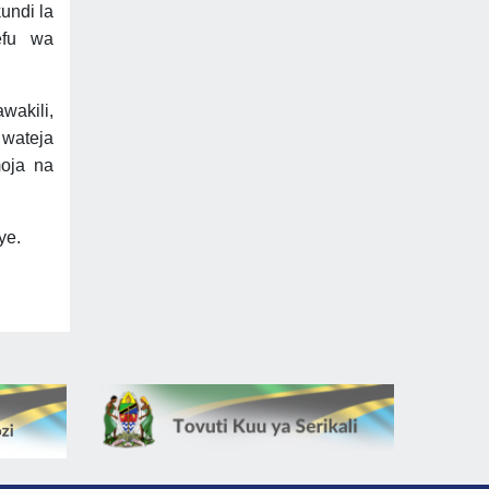
undi la
efu wa
wakili,
 wateja
oja na
ye.