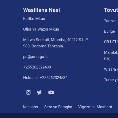
Wasiliana Nasi
Tovut
Katibu Mkuu
Tanzani
Ofisi Ya Waziri Mkuu
Bunge
Mji wa Serikali, Mtumba, 40412 S.L.P
OR-UTU
980, Dodoma Tanzania.
Mamlaka
ps@pmo.go.tz
GA)
+255262322480
Wizara 
Nukushi: +255262324534
Tume ya
Kanusho
Sera ya Faragha
Vigezo na Masharti