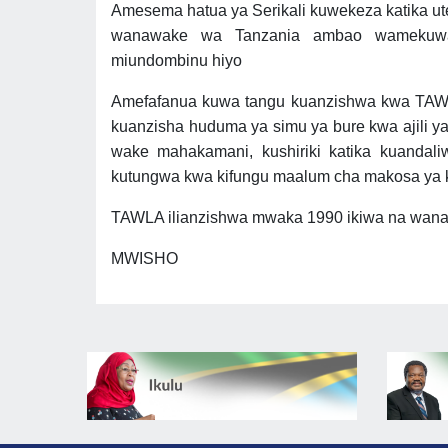
Amesema hatua ya Serikali kuwekeza katika uteke
wanawake wa Tanzania ambao wamekuwa
miundombinu hiyo
Amefafanua kuwa tangu kuanzishwa kwa TAWLA
kuanzisha huduma ya simu ya bure kwa ajili ya 
wake mahakamani, kushiriki katika kuanda
kutungwa kwa kifungu maalum cha makosa ya 
TAWLA ilianzishwa mwaka 1990 ikiwa na wana
MWISHO