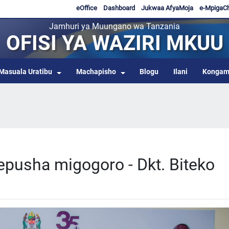
eOffice
Dashboard
Jukwaa AfyaMoja
e-MpigaC
Jamhuri ya Muungano wa Tanzania
OFISI YA WAZIRI MKUU
Masuala Uratibu
Machapisho
Blogu
Ilani
Kongam
epusha migogoro - Dkt. Biteko