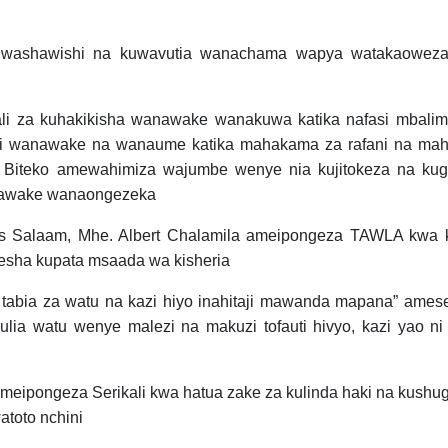
washawishi na kuwavutia wanachama wapya watakaoweza
i za kuhakikisha wanawake wanakuwa katika nafasi mbalim
i wanawake na wanaume katika mahakama za rafani na ma
. Biteko amewahimiza wajumbe wenye nia kujitokeza na ku
anawake wanaongezeka
Salaam, Mhe. Albert Chalamila ameipongeza TAWLA kwa k
esha kupata msaada wa kisheria
 tabia za watu na kazi hiyo inahitaji mawanda mapana” ame
a watu wenye malezi na makuzi tofauti hivyo, kazi yao n
ipongeza Serikali kwa hatua zake za kulinda haki na kushug
toto nchini