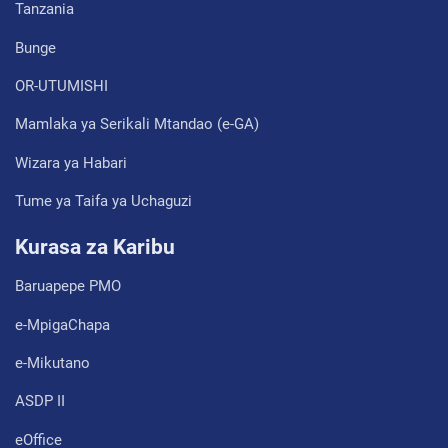
Tanzania
Bunge
OR-UTUMISHI
Mamlaka ya Serikali Mtandao (e-GA)
Wizara ya Habari
Tume ya Taifa ya Uchaguzi
Kurasa za Karibu
Baruapepe PMO
e-MpigaChapa
e-Mikutano
ASDP II
eOffice