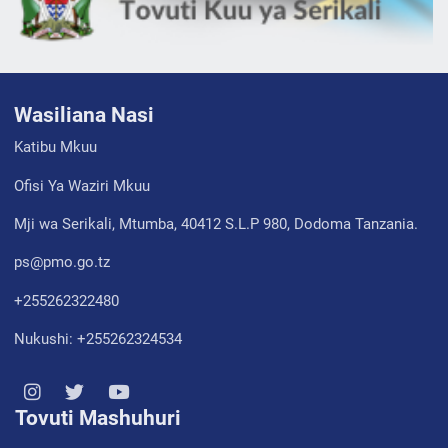
Wasiliana Nasi
Katibu Mkuu
Ofisi Ya Waziri Mkuu
Mji wa Serikali, Mtumba, 40412 S.L.P 980, Dodoma Tanzania.
ps@pmo.go.tz
+255262322480
Nukushi: +255262324534
Tovuti Mashuhuri