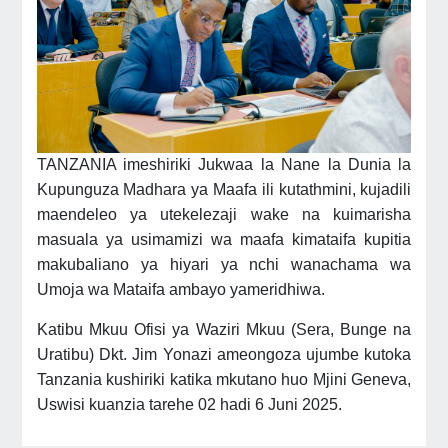
TANZANIA imeshiriki Jukwaa la Nane la Dunia la
Kupunguza Madhara ya Maafa ili kutathmini, kujadili
maendeleo ya utekelezaji wake na kuimarisha
masuala ya usimamizi wa maafa kimataifa kupitia
makubaliano ya hiyari ya nchi wanachama wa
Umoja wa Mataifa ambayo yameridhiwa.
Katibu Mkuu Ofisi ya Waziri Mkuu (Sera, Bunge na
Uratibu) Dkt. Jim Yonazi ameongoza ujumbe kutoka
Tanzania kushiriki katika mkutano huo Mjini Geneva,
Uswisi kuanzia tarehe 02 hadi 6 Juni 2025.