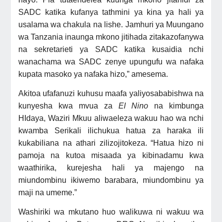
SADC katika kufanya tathmini ya kina ya hali ya
usalama wa chakula na lishe. Jamhuri ya Muungano
wa Tanzania inaunga mkono jitihada zitakazofanywa
na sekretarieti ya SADC katika kusaidia nchi
wanachama wa SADC zenye upungufu wa nafaka
kupata masoko ya nafaka hizo,” amesema.
Akitoa ufafanuzi kuhusu maafa yaliyosababishwa na
kunyesha kwa mvua za
El Nino
na kimbunga
HIdaya, Waziri Mkuu aliwaeleza wakuu hao wa nchi
kwamba
Serikali ilichukua hatua za haraka ili
kukabiliana na athari zilizojitokeza. “Hatua hizo ni
pamoja na kutoa misaada ya kibinadamu kwa
waathirika, kurejesha hali ya majengo na
miundombinu ikiwemo barabara, miundombinu ya
maji na umeme.”
Washiriki wa mkutano huo walikuwa ni wakuu wa