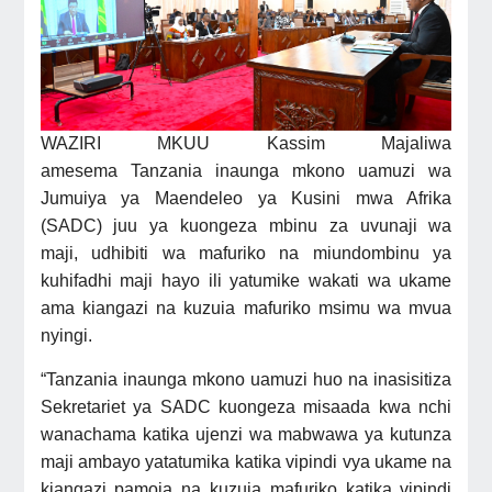
WAZIRI MKUU Kassim Majaliwa
amesema
Tanzania inaunga mkono uamuzi wa
Jumuiya ya Maendeleo ya Kusini mwa Afrika
(SADC) juu ya kuongeza
mbinu za uvunaji wa
maji,
udhibiti wa mafuriko
na miundombinu ya
kuhifadhi maji
hayo ili
yatumike wakati wa ukame
ama kiangazi na kuzuia mafuriko msimu wa mvua
nyingi.
“Tanzania inaunga mkono uamuzi huo na inasisitiza
Sekretariet ya SADC kuongeza misaada kwa nchi
wanachama katika ujenzi wa mabwawa ya kutunza
maji ambayo
yatatumika katika vipindi vya ukame na
kiangazi
pamoja na kuzuia mafuriko katika vipindi