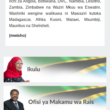
nchi za Angola, Botswana, DRC, Namibia, Lesotho,
Zambia, Zimbabwe na Waziri Mkuu wa Eswatini.
Washiriki wengine walikuwa ni Mawaziri kutoka
Madagascar, Afrika Kusini, Malawi, Msumbiji,
Mauritius na Shelisheli.
(mwisho)