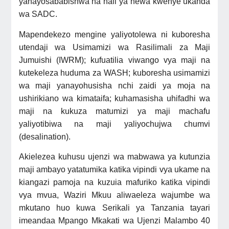
yanayosababishwa na hali ya hewa kwenye ukanda
wa SADC.
Mapendekezo mengine yaliyotolewa ni kuboresha
utendaji wa Usimamizi wa Rasilimali za Maji
Jumuishi (IWRM); kufuatilia viwango vya maji na
kutekeleza huduma za WASH; kuboresha usimamizi
wa maji yanayohusisha nchi zaidi ya moja na
ushirikiano wa kimataifa; kuhamasisha uhifadhi wa
maji na kukuza matumizi ya maji machafu
yaliyotibiwa na maji yaliyochujwa chumvi
(desalination).
Akielezea kuhusu ujenzi wa
mabwawa ya kutunzia
maji ambayo yatatumika katika vipindi vya ukame na
kiangazi pamoja na
kuzuia mafuriko katika vipindi
vya mvua
, Waziri Mkuu aliwaeleza wajumbe wa
mkutano huo kuwa Serikali ya Tanzania tayari
imeandaa Mpango Mkakati wa Ujenzi Malambo 40