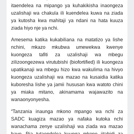
itaendelea na mipango ya kuhakikisha inaongeza
uzalishaji wa chakula ili kuendelea kuwa na ziada
ya kutosha kwa mahitaji ya ndani na hata kuuza
ziada hiyo nje ya nchi.
Amesema katika kukabiliana na matatizo ya lishe
nchini, mkazo mkubwa umewekwa kwenye
kuongeza tafiti za uzalishaji wa mbegu
zilizoongezewa virutubishi (biofortified) ili kuongeza
upatikanaji wa mbegu hizo kwa wakulima na hivyo
kuongeza uzalishaji wa mazao na kusaidia katika
kuboresha lishe ya jamii hususan kwa watoto chini
ya miaka mitano, akinamama wajawazito na
wanaonyonyesha.
“Tanzania inaunga mkono mpango wa nchi za
SADC kuagiza mazao ya nafaka kutoka nchi
wanachama zenye uzalishaji wa ziada wa mazao
hayo. Pia tutaendelea kuunga mkono jitahidi za