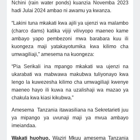
Nchini (rain water ponds) kuanzia Novemba 2023
hadi Julai 2024 ambao ni awamu ya kwanza.
“Lakini tuna mkakati kwa ajili ya ujenzi wa malambo
(charco dams) katika vijiji vilivyopo maeneo kame
ambayo yapo pembezoni mwa barabara kuu ili
kuongeza maji yatakayotumika kwa kilimo cha
umwagiliaji,” amesema na kuongeza:
“Pia Serikali ina mpango mkakati wa ujenzi na
ukarabati wa mabwawa makubwa tuliyonayo kwa
lengo la kuwezesha kilimo cha umwagiliaji kwenye
maeneo hayo ili kuwa na uzalishaji wa mazao ya
chakula kwa kiasi kikubwa.”
Amesema Tanzania itawasiliana na Sekretarieti juu
ya mipango ya uvunaji maji ya mvua ambayo
imeiandaa.
Wakati huohuo,
Waziri Mkuu amesema Tanzania