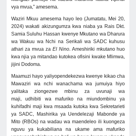
vya mvua,” amesema.
Waziri Mkuu amesema hayo leo (Jumatatu, Mei 20,
2024) wakati akizungumza kwa niaba ya Rais Dkt.
Samia Suluhu Hassan kwenye Mkutano wa Dharura
wa Wakuu wa Nchi na Serikali wa SADC
kuhusu
athari za mvua za
El Nino
. Ameshiriki mkutano huo
kwa njia ya mitandao kutokea ofisini kwake Mlimwa,
jijini Dodoma.
Maamuzi hayo yaliyopendekezwa kwenye kikao cha
Mawaziri wa nchi wanachama wa jumuiya hiyo
yalitaka ziongezwe
mbinu za uvunaji wa
maji,
udhibiti wa mafuriko na miundombinu ya
kuhifadhi maji kwa msaada kutoka kwa Sekretarieti
ya SADC, Mashirika ya Uendelezaji Mabonde ya
Mito (RBOs) na wadau wa maendeleo ili kuongeza
nguvu ya kukabiliana na ukame ama mafuriko