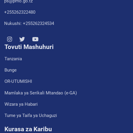
ps@pmo.go.tz
+255262322480
Nukushi: +255262324534
Tovuti Mashuhuri
Tanzania
Bunge
OR-UTUMISHI
Mamlaka ya Serikali Mtandao (e-GA)
Wizara ya Habari
Tume ya Taifa ya Uchaguzi
Kurasa za Karibu