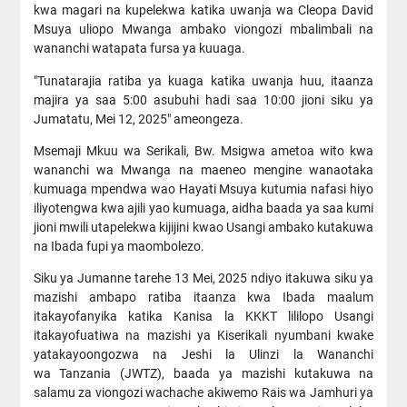
kwa magari na kupelekwa katika uwanja wa Cleopa David
Msuya uliopo Mwanga ambako viongozi mbalimbali na
wananchi watapata fursa ya kuuaga.
"Tunatarajia ratiba ya kuaga katika uwanja huu, itaanza
majira ya saa 5:00 asubuhi hadi saa 10:00 jioni siku ya
Jumatatu, Mei 12, 2025" ameongeza.
Msemaji Mkuu wa Serikali, Bw. Msigwa ametoa wito kwa
wananchi wa Mwanga na maeneo mengine wanaotaka
kumuaga mpendwa wao Hayati Msuya kutumia nafasi hiyo
iliyotengwa kwa ajili yao kumuaga, aidha baada ya saa kumi
jioni mwili utapelekwa kijijini kwao Usangi ambako kutakuwa
na Ibada fupi ya maombolezo.
Siku ya Jumanne tarehe 13 Mei, 2025 ndiyo itakuwa siku ya
mazishi ambapo ratiba itaanza kwa Ibada maalum
itakayofanyika katika Kanisa la KKKT lililopo Usangi
itakayofuatiwa na mazishi ya Kiserikali nyumbani kwake
yatakayoongozwa na Jeshi la Ulinzi la Wananchi
wa Tanzania (JWTZ), baada ya mazishi kutakuwa na
salamu za viongozi wachache akiwemo Rais wa Jamhuri ya