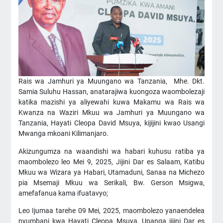
Rais wa Jamhuri ya Muungano wa Tanzania, Mhe. Dkt.
Samia Suluhu Hassan, anatarajiwa kuongoza waombolezaji
katika mazishi ya aliyewahi kuwa Makamu wa Rais wa
Kwanza na Waziri Mkuu wa Jamhuri ya Muungano wa
Tanzania, Hayati Cleopa David Msuya, kijijini kwao Usangi
Mwanga mkoani Kilimanjaro.
Akizungumza na waandishi wa habari kuhusu ratiba ya
maombolezo leo Mei 9, 2025, Jijini Dar es Salaam, Katibu
Mkuu wa Wizara ya Habari, Utamaduni, Sanaa na Michezo
pia Msemaji Mkuu wa Serikali, Bw. Gerson Msigwa,
amefafanua kama ifuatavyo;
Leo Ijumaa tarehe 09 Mei, 2025, maombolezo yanaendelea
nyumbani kwa Hayati Cleopa Msuya, Upanga jijini Dar es