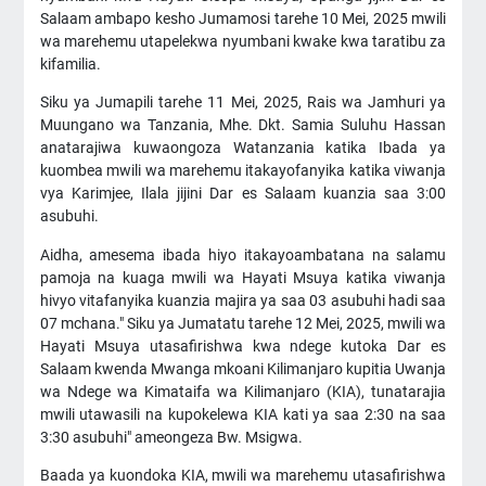
Salaam ambapo kesho Jumamosi tarehe 10 Mei, 2025 mwili
wa marehemu utapelekwa nyumbani kwake kwa taratibu za
kifamilia.
Siku ya Jumapili tarehe 11 Mei, 2025, Rais wa Jamhuri ya
Muungano wa Tanzania, Mhe. Dkt. Samia Suluhu Hassan
anatarajiwa kuwaongoza Watanzania katika Ibada ya
kuombea mwili wa marehemu itakayofanyika katika viwanja
vya Karimjee, Ilala jijini Dar es Salaam kuanzia saa 3:00
asubuhi.
Aidha, amesema ibada hiyo itakayoambatana na salamu
pamoja na kuaga mwili wa Hayati Msuya katika viwanja
hivyo vitafanyika kuanzia majira ya saa 03 asubuhi hadi saa
07 mchana." Siku ya Jumatatu tarehe 12 Mei, 2025, mwili wa
Hayati Msuya utasafirishwa kwa ndege kutoka Dar es
Salaam kwenda Mwanga mkoani Kilimanjaro kupitia Uwanja
wa Ndege wa Kimataifa wa Kilimanjaro (KIA), tunatarajia
mwili utawasili na kupokelewa KIA kati ya saa 2:30 na saa
3:30 asubuhi" ameongeza Bw. Msigwa.
Baada ya kuondoka KIA, mwili wa marehemu utasafirishwa