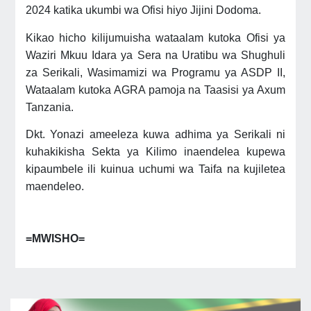
2024 katika ukumbi wa Ofisi hiyo Jijini Dodoma.
Kikao hicho kilijumuisha wataalam kutoka Ofisi ya
Waziri Mkuu Idara ya Sera na Uratibu wa Shughuli
za Serikali, Wasimamizi wa Programu ya ASDP II,
Wataalam kutoka AGRA pamoja na Taasisi ya Axum
Tanzania.
Dkt. Yonazi ameeleza kuwa adhima ya Serikali ni
kuhakikisha Sekta ya Kilimo inaendelea kupewa
kipaumbele ili kuinua uchumi wa Taifa na kujiletea
maendeleo.
=MWISHO=