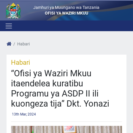
Jamhuri ya Muungano wa Tanzania
OFISI YA WAZIRI MKUU
Habari
Habari
“Ofisi ya Waziri Mkuu
itaendelea kuratibu
Programu ya ASDP II ili
kuongeza tija” Dkt. Yonazi
13th Mar, 2024