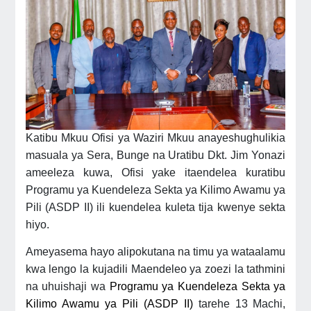
Katibu Mkuu Ofisi ya Waziri Mkuu anayeshughulikia
masuala ya Sera, Bunge na Uratibu Dkt. Jim Yonazi
ameeleza kuwa, Ofisi yake itaendelea kuratibu
Programu ya Kuendeleza Sekta ya Kilimo Awamu ya
Pili (ASDP II) ili kuendelea kuleta tija kwenye sekta
hiyo.
Ameyasema hayo alipokutana na timu ya wataalamu
kwa lengo la kujadili Maendeleo ya zoezi la tathmini
na uhuishaji wa
Programu ya
Kuendeleza
Sekta ya
Kilimo
Awamu
ya
Pili (ASDP II)
tarehe 13 Machi,