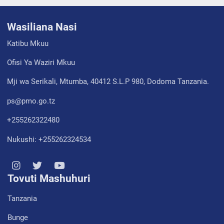
Wasiliana Nasi
Katibu Mkuu
Ofisi Ya Waziri Mkuu
Mji wa Serikali, Mtumba, 40412 S.L.P 980, Dodoma Tanzania.
ps@pmo.go.tz
+255262322480
Nukushi: +255262324534
Tovuti Mashuhuri
Tanzania
Bunge