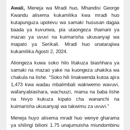
Awali,
Meneja wa Mradi huo, Mhandisi George
Kwandu alisema kukamilika kwa mradi huo
kutapunguza upotevu wa samaki hususan dagaa
baada ya kuvunwa, pia utaongeza thamani ya
mazao ya uvuvi na kuimarisha ukusanyaji wa
mapato ya Serikali. Mradi huo unatarajiwa
kukamilika Agosti 2, 2024.
Aliongeza kuwa soko hilo litakuza biashhara ya
samaki na mazao yake na kuongeza uhakika wa
chakula na lishe. “Soko hili linakwenda kutoa ajira
1,473 kwa wadau mbalimbali wakiwemo wavuvi,
wafanyabiashara, wachuuzi, mama na baba lishe
na hivyo kukuza kipato cha wananchi na
kuimarisha ukusanyaji wa takwimu za uvuvi.”
Meneja huyo alisema mradi huo wenye gharama
ya shilingi bilioni 1.75 unajumuisha miundombinu