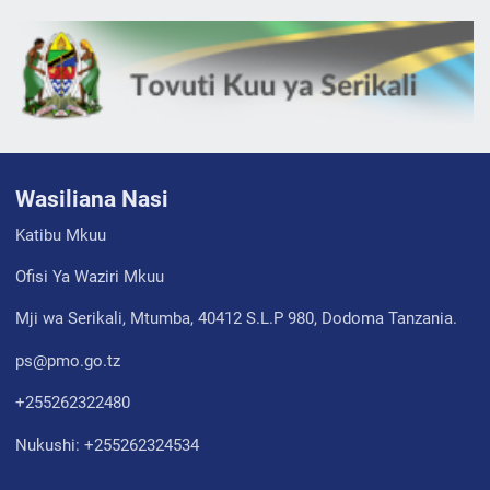
Wasiliana Nasi
Katibu Mkuu
Ofisi Ya Waziri Mkuu
Mji wa Serikali, Mtumba, 40412 S.L.P 980, Dodoma Tanzania.
ps@pmo.go.tz
+255262322480
Nukushi: +255262324534