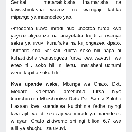
Serikali imetahakikisha inaimarisha na
kuwashirikisha wavuvi na wafugaji katika
mipango ya maendeleo yao.
Amesema kuwa mradi huo unaotoa fursa kwa
yeyote aliyeanza na anayetaka kujikita kwenye
sekta ya uvuvi kunufaika na kujiongezea kipato.
“Kitendo cha Serikali kuleta soko hili hapa ni
kuhakikisha wanasogeza fursa kwa wavuvi wa
eneo hili, soko hili ni lenu, imarisheni uchumi
wenu kupitia soko hili.”
Kwa upande wake,
Mbunge wa Chato, Dkt.
Medard Kalemani ametumia fursa hiyo
kumshukuru Mheshimiwa Rais Dkt Samia Suluhu
Hassan kwa kuendelea kuidhhinia fedha nyingi
kwa ajili ya utekelezaji wa miradi ya maendeleo
wilayani Chato zikiwemo shilingi bilioni 6.7 kwa
ajili ya shughuli za uvuvi.