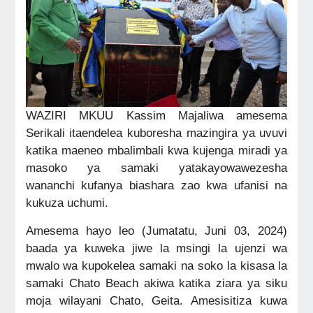
WAZIRI MKUU Kassim Majaliwa amesema
Serikali itaendelea kuboresha mazingira ya uvuvi
katika maeneo mbalimbali kwa kujenga miradi ya
masoko ya samaki yatakayowawezesha
wananchi kufanya biashara zao kwa ufanisi na
kukuza uchumi.
Amesema hayo leo (Jumatatu, Juni 03, 2024)
baada ya kuweka jiwe la msingi la ujenzi wa
mwalo wa kupokelea samaki na soko la kisasa la
samaki Chato Beach akiwa katika ziara ya siku
moja wilayani Chato, Geita. Amesisitiza kuwa