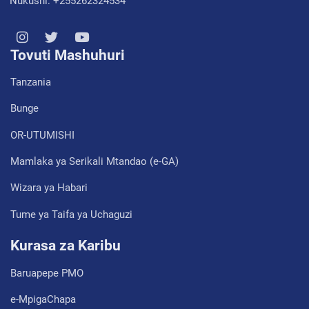
Nukushi: +255262324534
Tovuti Mashuhuri
Tanzania
Bunge
OR-UTUMISHI
Mamlaka ya Serikali Mtandao (e-GA)
Wizara ya Habari
Tume ya Taifa ya Uchaguzi
Kurasa za Karibu
Baruapepe PMO
e-MpigaChapa