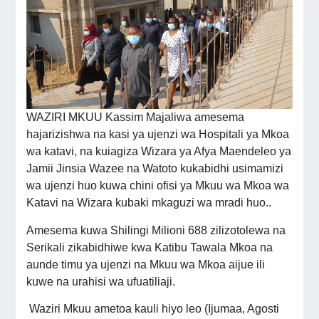
WAZIRI MKUU Kassim Majaliwa amesema
hajarizishwa na kasi ya ujenzi wa Hospitali ya Mkoa
wa katavi, na kuiagiza Wizara ya Afya Maendeleo ya
Jamii Jinsia Wazee na Watoto kukabidhi usimamizi
wa ujenzi huo kuwa chini ofisi ya Mkuu wa Mkoa wa
Katavi na Wizara kubaki mkaguzi wa mradi huo..
Amesema kuwa Shilingi Milioni 688 zilizotolewa na
Serikali zikabidhiwe kwa Katibu Tawala Mkoa na
aunde timu ya ujenzi na Mkuu wa Mkoa aijue ili
kuwe na urahisi wa ufuatiliaji.
Waziri Mkuu ametoa kauli hiyo leo (Ijumaa, Agosti