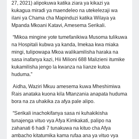
27, 2021) alipokuwa katika ziara ya kikazi ya
kukagua miradi ya maendeleo na utekelezaji wa
ilani ya Chama cha Mapinduzi katika Wilaya ya
Mpanda Mkoani Katavi, Amesema Serikali.
“Mikoa mingine yote tumefanikiwa Musoma tulikuwa
na Hospitali kubwa ya kanda, Imekaa kwa miaka
mingi, tulipowapa Mkoa walikamilisha haraka na
sasa inafanya kazi, Hii Milioni 688 Malizieni itumike
kukamilisha jengo la kwanza na lianze kutoa
huduma.”
Aidha, Waziri Mkuu amesema kuwa Mheshimiwa
Rais anataka kuona kila Mtanzania anapata huduma
bora na za uhakika za afya pale alipo.
“Serikali inachokifanya sasa ni kuhakikisha
tunajenga vituo vya Afya Kimkakati, palipo na
zahanati 6 hadi 7 tunakuwa na kituo cha Afya
ambacho kitatumika kama rufaa ana ya vituo vya