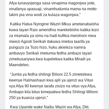
Afya tunavyojenga sasa vinapima magonjwa yote,
vinafanya upasuaji, vinamhudumia mama na motto
lakini pia vina wodi za kulaza wagonjwa.”
Katika Hatua Nyingine Waziri Mkuu ametanabaisha
kuwa tayari Rais ameridhia marekebisho katika tozo
za miamala ya simu na hadi kufikia mwishoni mwa
mwezi Agosti Serikali itakuwa imetoa taarifa ya
punguzo za Tozo hizo, huku akieleza namna
ambavyo Serikali imetumia fedha ambazo tayari
zimekusanywa kwa kupelekwa katika Miradi ya
Maendeleo.
“Jumla ya fedha shilingi Bilioni 22.5 zimetolewa
kwenye Halmashauri kwa ajili ya ujenzi wa Vituo
vya Afya 90 kwenye tarafa zisizo na vituo vya Afya,
Ambapo kila kituo kimepatiwa fedha Shilingi Milioni
250 ya kuanza ujenzi.”
Kwa Upande wake Naibu Waziri wa Afya, Dkt.