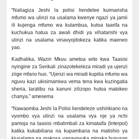
“Naliagiza Jeshi la polisi liendelee kuimarisha
mfumo wa ulinzi na usalama kwenye ngazi ya jamii
ili kujenga mfumo wa kutambua, kutoa taarifa na
kuchukua hatua za awali dhidi ya vihatarishi vya
ulinzi na usalama vinavyojitokeza katika maeneo
yao.
Kadhalika, Waziri Mkuu ametoa wito kwa Taasisi
nyingine za Serikali zinazotekeleza miradi ya ujenzi
ziige mfano huo. “Ujenzi wa miradi kupitia mfumo wa
nguvu kazi ukisimamiwa vema tena kwa kuzingatia
sheria, taratibu na kanuni zilizopo hutoa matokeo
chanya.” amesema
“Nawaomba Jeshi la Polisi liendeleze ushirikiano na
vyombo vya ulinzi na usalama vya nje ya nchi
pamoja na taasisi mbalimbali za kimataifa (Interpol)
katika kukabiliana na kupambana na matishio ya
kiusalama na makosa yanayovuka mipaka hususan