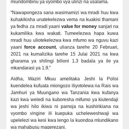
miundombinu ya vyombo vya ulinzi na usalama.
“Nawapongeza sana wasimamizi wa mradi huu kwa
kuhakikisha unatekelezwa vema na kuakisi thamani
ya fedha za mradi yaani
value for money
sanjari na
kukamilika kwa wakati.
Tumeelezwa hapa kuwa
mradi huu uliotekelezwa kwa mfumo wa nguvu kazi
yaani
force account
, ulianza tarehe 20 Februari,
2021 na kumalizika tarehe 15 Julai 2021 na kwa
gharama ya shilingi bilioni 1.3 badala ya ile ya
mkandarasi ya 1.9.”
Aidha, Waziri Mkuu amelitaka Jeshi la Polisi
kuendelea kufuata miongozo iliyotolewa na Rais wa
Jamhuri ya Muungano wa Tanzania kwa kufanya
kazi kwa weledi na kuboresha mifumo ya kiutendaji
wa jeshi hilo ikiwa ni pamoja na kushirikiana na
vyombo vingine ili kuepuka ucheleweshwaji wa
upelelezi wa kesi kwa lengo la kuondoa mlundikano
wa mahabusu magerezani.