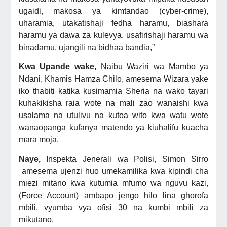
ugaidi, makosa ya kimtandao (cyber-crime),
uharamia, utakatishaji fedha haramu, biashara
haramu ya dawa za kulevya, usafirishaji haramu wa
binadamu, ujangili na bidhaa bandia,”
Kwa Upande wake,
Naibu Waziri wa Mambo ya
Ndani, Khamis Hamza Chilo, amesema Wizara yake
iko thabiti katika kusimamia Sheria na wako tayari
kuhakikisha raia wote na mali zao wanaishi kwa
usalama na utulivu na kutoa wito kwa watu wote
wanaopanga kufanya matendo ya kiuhalifu kuacha
mara moja.
Naye,
Inspekta Jenerali wa Polisi, Simon Sirro
amesema ujenzi huo umekamilika kwa kipindi cha
miezi mitano kwa kutumia mfumo wa nguvu kazi,
(Force Account) ambapo jengo hilo lina ghorofa
mbili, vyumba vya ofisi 30 na kumbi mbili za
mikutano.