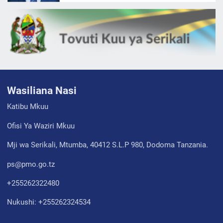
Wasiliana Nasi
Katibu Mkuu
Ofisi Ya Waziri Mkuu
Mji wa Serikali, Mtumba, 40412 S.L.P 980, Dodoma Tanzania.
ps@pmo.go.tz
+255262322480
Nukushi: +255262324534