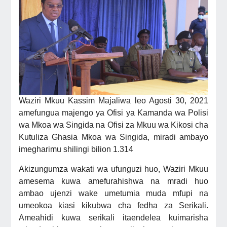
Waziri Mkuu Kassim Majaliwa leo Agosti 30, 2021
amefungua majengo ya Ofisi ya Kamanda wa Polisi
wa Mkoa wa Singida na Ofisi za Mkuu wa Kikosi cha
Kutuliza Ghasia Mkoa wa Singida, miradi ambayo
imegharimu shilingi bilion 1.314
Akizungumza wakati wa ufunguzi huo, Waziri Mkuu
amesema kuwa amefurahishwa na mradi huo
ambao ujenzi wake umetumia muda mfupi na
umeokoa kiasi kikubwa cha fedha za Serikali.
Ameahidi kuwa serikali itaendelea kuimarisha