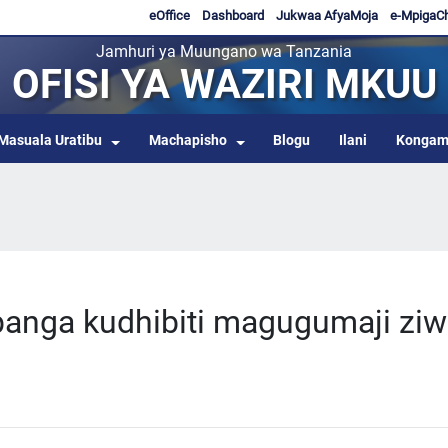
eOffice
Dashboard
Jukwaa AfyaMoja
e-MpigaC
Jamhuri ya Muungano wa Tanzania
OFISI YA WAZIRI MKUU
Masuala Uratibu
Machapisho
Blogu
Ilani
Kongam
ipanga kudhibiti magugumaji zi