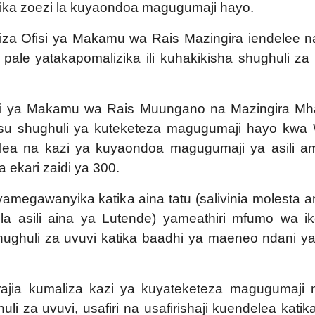
atika zoezi la kuyaondoa magugumaji hayo.
iza Ofisi ya Makamu wa Rais Mazingira iendelee n
le yatakapomalizika ili kuhakikisha shughuli za 
i ya Makamu wa Rais Muungano na Mazingira Mha
usu shughuli ya kuteketeza magugumaji hayo kwa 
a na kazi ya kuyaondoa magugumaji ya asili a
ekari zaidi ya 300.
gawanyika katika aina tatu (salivinia molesta 
la asili aina ya Lutende) yameathiri mfumo wa iko
a shughuli za uvuvi katika baadhi ya maeneo ndani y
jia kumaliza kazi ya kuyateketeza magugumaji 
i za uvuvi, usafiri na usafirishaji kuendelea katik