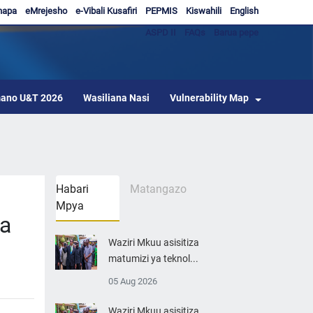
hapa
eMrejesho
e-Vibali Kusafiri
PEPMIS
Kiswahili
English
ASPD II
FAQs
Barua pepe
ano U&T 2026
Wasiliana Nasi
Vulnerability Map
Habari
Matangazo
Mpya
wa
Waziri Mkuu asisitiza
matumizi ya teknol...
05 Aug 2026
Waziri Mkuu asisitiza