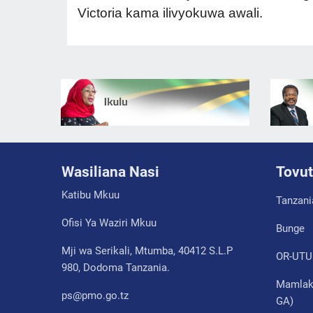
Victoria kama ilivyokuwa awali.
Wasiliana Nasi
Tovut
Katibu Mkuu
Tanzani
Ofisi Ya Waziri Mkuu
Bunge
Mji wa Serikali, Mtumba, 40412 S.L.P
OR-UTU
980, Dodoma Tanzania.
Mamlaka
ps@pmo.go.tz
GA)