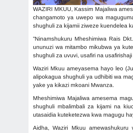
WAZIRI MKUU, Kassim Majaliwa amesem
changamoto ya uwepo wa magugumaji k
shughuli za kijamii ziweze kuendelea 
”Ninamshukuru Mheshimiwa Rais Dkt.
ununuzi wa mitambo mikubwa ya kutek
shughuli za uvuvi, usafiri na usafirishaj
Waziri Mkuu ameyasema hayo leo (Ju
alipokagua shughuli ya udhibiti wa ma
yake ya kikazi mkoani Mwanza.
Mheshimiwa Majaliwa amesema magug
shughuli mbalimbali za kijami na ki
utasaidia kuteketezwa kwa magugu ha
Aidha, Waziri Mkuu amewashukuru