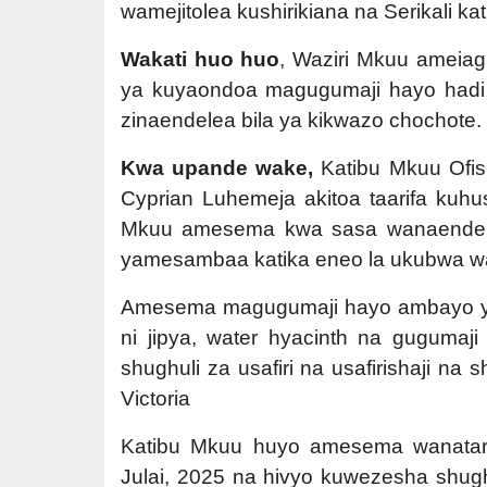
wamejitolea kushirikiana na Serikali k
Wakati huo huo
, Waziri Mkuu ameiag
ya kuyaondoa magugumaji hayo hadi pa
zinaendelea bila ya kikwazo chochote.
Kwa upande wake,
Katibu Mkuu Ofis
Cyprian Luhemeja akitoa taarifa kuh
Mkuu amesema kwa sasa wanaendele
yamesambaa katika eneo la ukubwa wa 
Amesema magugumaji hayo ambayo yame
ni jipya, water hyacinth na gugumaji 
shughuli za usafiri na usafirishaji n
Victoria
Katibu Mkuu huyo amesema wanatara
Julai, 2025 na hivyo kuwezesha shughul