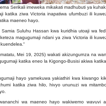
a Serikali imeweka mikakati madhubuti ya kuhak
atika ziwa Victoria inapatiwa ufumbuzi ili kuw
katika maeneo hayo.
 Samia Suluhu Hassan kwa kuridhia utoaji wa fe
eteza magugumaji ndani ya ziwa Victoria ili kuw
i kuendelea.”
matatu, Mei 19, 2025) wakati akizungumza na wa
gugumaji katika eneo la Kigongo-Busisi akiwa katika
umaji hayo yamekuwa yakiathiri kwa kiwango ki
uchumi katika ziwa hilo, hivyo ununuzi wa mitamb
yo.
 wananchi wa maeneo hayo wakiwemo wavuvi 