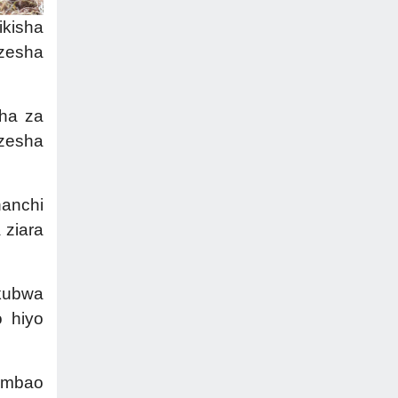
ikisha
ezesha
dha za
ezesha
nanchi
 ziara
kubwa
o hiyo
ambao