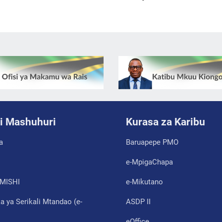
i Mashuhuri
Kurasa za Karibu
a
Baruapepe PMO
e-MpigaChapa
MISHI
e-Mikutano
 ya Serikali Mtandao (e-
ASDP II
eOffice