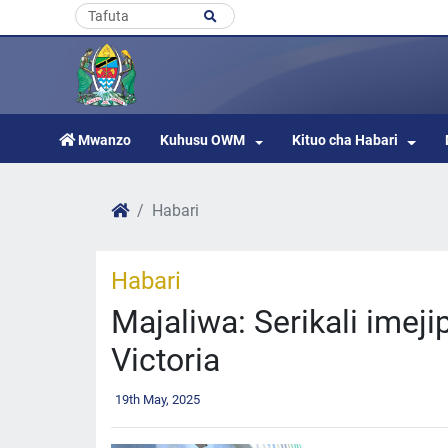
Mwanzo
Kuhusu OWM
Kituo cha Habari
Habari
Habari
Majaliwa: Serikali imej
Victoria
19th May, 2025