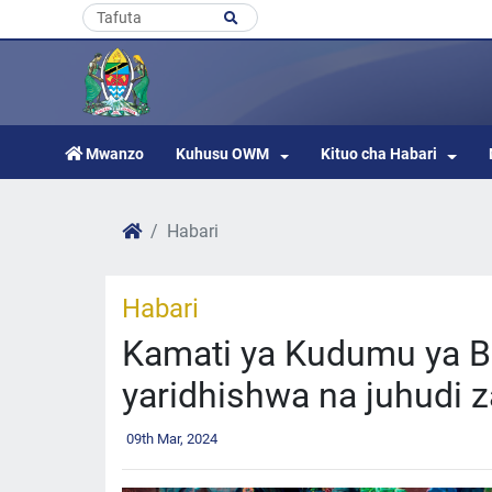
Mwanzo
Kuhusu OWM
Kituo cha Habari
Habari
Habari
Kamati ya Kudumu ya Bu
yaridhishwa na juhudi z
09th Mar, 2024