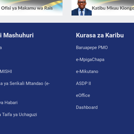
i Mashuhuri
Kurasa za Karibu
a
Baruapepe PMO
e-MpigaChapa
MISHI
e-Mikutano
 ya Serikali Mtandao (e-
ASDP II
eOffice
ya Habari
Dashboard
 Taifa ya Uchaguzi