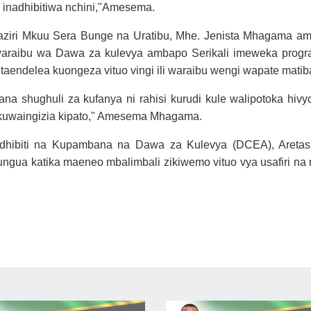
 inadhibitiwa nchini,"Amesema.
aziri Mkuu Sera Bunge na Uratibu, Mhe. Jenista Mhagama a
a waraibu wa Dawa za kulevya ambapo Serikali imeweka prog
taendelea kuongeza vituo vingi ili waraibu wengi wapate matib
 shughuli za kufanya ni rahisi kurudi kule walipotoka hiv
ya kuwaingizia kipato," Amesema Mhagama.
hibiti na Kupambana na Dawa za Kulevya (DCEA), Aretas
ua katika maeneo mbalimbali zikiwemo vituo vya usafiri na 