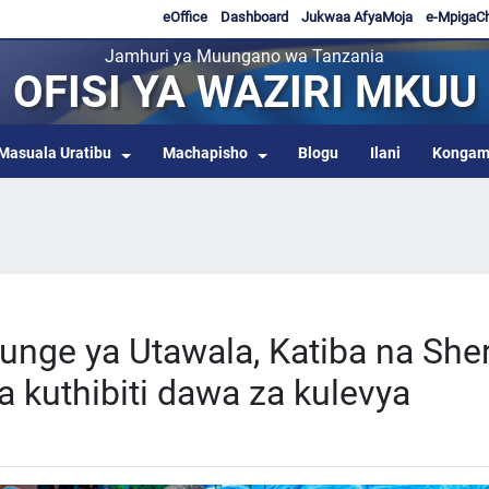
eOffice
Dashboard
Jukwaa AfyaMoja
e-MpigaC
Jamhuri ya Muungano wa Tanzania
OFISI YA WAZIRI MKUU
Masuala Uratibu
Machapisho
Blogu
Ilani
Kongam
nge ya Utawala, Katiba na Sher
a kuthibiti dawa za kulevya