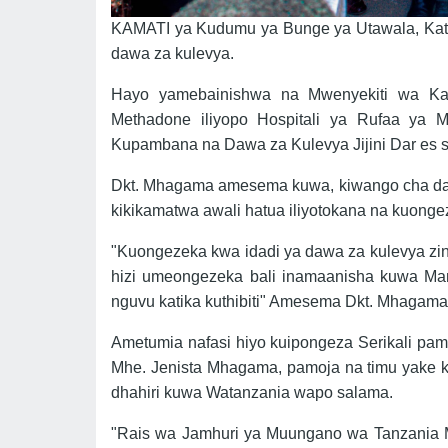
KAMATI ya Kudumu ya Bunge ya Utawala, Katiba
dawa za kulevya.
Hayo yamebainishwa na Mwenyekiti wa Kama
Methadone iliyopo Hospitali ya Rufaa ya
Kupambana na Dawa za Kulevya Jijini Dar es 
Dkt. Mhagama amesema kuwa, kiwango cha daw
kikikamatwa awali hatua iliyotokana na kuonge
"Kuongezeka kwa idadi ya dawa za kulevya zi
hizi umeongezeka bali inamaanisha kuwa M
nguvu katika kuthibiti" Amesema Dkt. Mhagama
Ametumia nafasi hiyo kuipongeza Serikali pamo
Mhe. Jenista Mhagama, pamoja na timu yake 
dhahiri kuwa Watanzania wapo salama.
"Rais wa Jamhuri ya Muungano wa Tanzania 