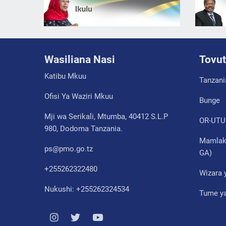
Wasiliana Nasi
Tovut
Katibu Mkuu
Tanzani
Ofisi Ya Waziri Mkuu
Bunge
Mji wa Serikali, Mtumba, 40412 S.L.P
OR-UTU
980, Dodoma Tanzania.
Mamlaka
ps@pmo.go.tz
GA)
+255262322480
Wizara 
Nukushi: +255262324534
Tume ya