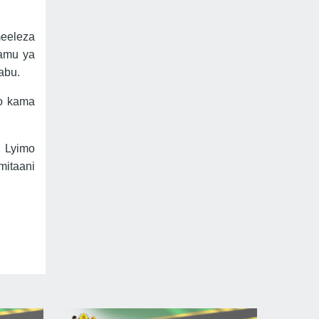
meeleza
ramu ya
abu.
yo kama
 Lyimo
mitaani