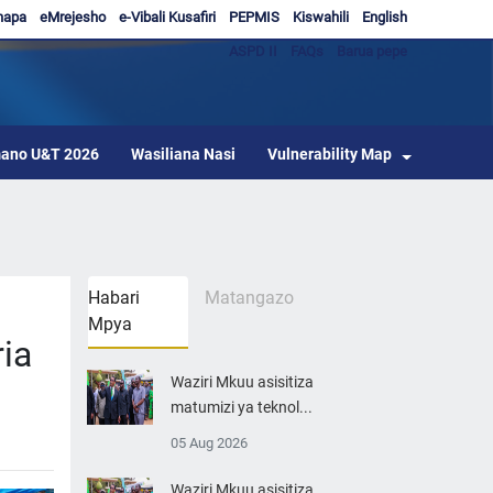
hapa
eMrejesho
e-Vibali Kusafiri
PEPMIS
Kiswahili
English
ASPD II
FAQs
Barua pepe
ano U&T 2026
Wasiliana Nasi
Vulnerability Map
Habari
Matangazo
Mpya
ia
Waziri Mkuu asisitiza
matumizi ya teknol...
05 Aug 2026
Waziri Mkuu asisitiza