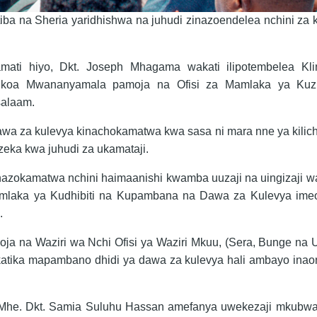
 na Sheria yaridhishwa na juhudi zinazoendelea nchini za ku
ti hiyo, Dkt. Joseph Mhagama wakati ilipotembelea Klin
 Mkoa Mwananyamala pamoja na Ofisi za Mamlaka ya Kuz
salaam.
a za kulevya kinachokamatwa kwa sasa ni mara nne ya kili
zeka kwa juhudi za ukamataji.
nazokamatwa nchini haimaanishi kwamba uuzaji na uingizaji 
amlaka ya Kudhibiti na Kupambana na Dawa za Kulevya ime
.
ja na Waziri wa Nchi Ofisi ya Waziri Mkuu, (Sera, Bunge na U
katika mapambano dhidi ya dawa za kulevya hali ambayo ina
Mhe. Dkt. Samia Suluhu Hassan amefanya uwekezaji mkubwa