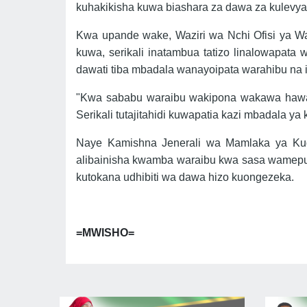
kuhakikisha kuwa biashara za dawa za kulevya
Kwa upande wake, Waziri wa Nchi Ofisi ya W
kuwa, serikali inatambua tatizo linalowapat
dawati tiba mbadala wanayoipata warahibu na i
"Kwa sababu waraibu wakipona wakawa hawana
Serikali tutajitahidi kuwapatia kazi mbadala 
Naye Kamishna Jenerali wa Mamlaka ya Kud
alibainisha kwamba waraibu kwa sasa wamepung
kutokana udhibiti wa dawa hizo kuongezeka.
=MWISHO=