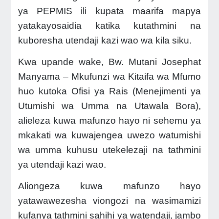
ya PEPMIS ili kupata maarifa mapya
yatakayosaidia katika kutathmini na
kuboresha utendaji kazi wao wa kila siku.
Kwa upande wake, Bw. Mutani Josephat
Manyama – Mkufunzi wa Kitaifa wa Mfumo
huo kutoka Ofisi ya Rais (Menejimenti ya
Utumishi wa Umma na Utawala Bora),
alieleza kuwa mafunzo hayo ni sehemu ya
mkakati wa kuwajengea uwezo watumishi
wa umma kuhusu utekelezaji na tathmini
ya utendaji kazi wao.
Aliongeza kuwa mafunzo hayo
yatawawezesha viongozi na wasimamizi
kufanya tathmini sahihi ya watendaji, jambo