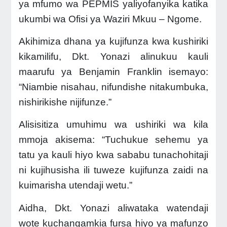
ya mfumo wa PEPMIS yaliyofanyika katika
ukumbi wa Ofisi ya Waziri Mkuu – Ngome.
Akihimiza dhana ya kujifunza kwa kushiriki
kikamilifu, Dkt. Yonazi alinukuu kauli
maarufu ya Benjamin Franklin isemayo:
“Niambie nisahau, nifundishe nitakumbuka,
nishirikishe nijifunze.”
Alisisitiza umuhimu wa ushiriki wa kila
mmoja akisema: “Tuchukue sehemu ya
tatu ya kauli hiyo kwa sababu tunachohitaji
ni kujihusisha ili tuweze kujifunza zaidi na
kuimarisha utendaji wetu.”
Aidha, Dkt. Yonazi aliwataka watendaji
wote kuchangamkia fursa hiyo ya mafunzo