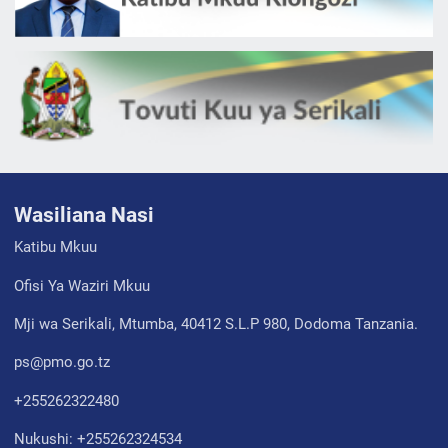
Wasiliana Nasi
Katibu Mkuu
Ofisi Ya Waziri Mkuu
Mji wa Serikali, Mtumba, 40412 S.L.P 980, Dodoma Tanzania.
ps@pmo.go.tz
+255262322480
Nukushi: +255262324534