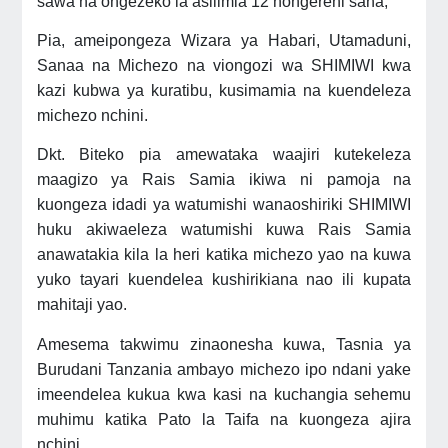
sawa na ongezeko la asilimia 12 hongereni sana,”
Pia, ameipongeza Wizara ya Habari, Utamaduni,
Sanaa na Michezo na viongozi wa SHIMIWI kwa
kazi kubwa ya kuratibu, kusimamia na kuendeleza
michezo nchini.
Dkt. Biteko pia amewataka waajiri kutekeleza
maagizo ya Rais Samia ikiwa ni pamoja na
kuongeza idadi ya watumishi wanaoshiriki SHIMIWI
huku akiwaeleza watumishi kuwa Rais Samia
anawatakia kila la heri katika michezo yao na kuwa
yuko tayari kuendelea kushirikiana nao ili kupata
mahitaji yao.
Amesema takwimu zinaonesha kuwa, Tasnia ya
Burudani Tanzania ambayo michezo ipo ndani yake
imeendelea kukua kwa kasi na kuchangia sehemu
muhimu katika Pato la Taifa na kuongeza ajira
nchini.