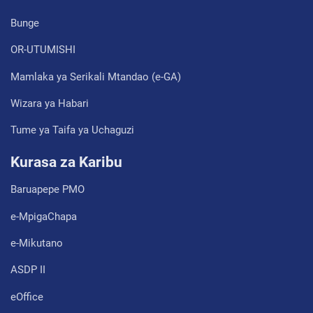
Bunge
OR-UTUMISHI
Mamlaka ya Serikali Mtandao (e-GA)
Wizara ya Habari
Tume ya Taifa ya Uchaguzi
Kurasa za Karibu
Baruapepe PMO
e-MpigaChapa
e-Mikutano
ASDP II
eOffice