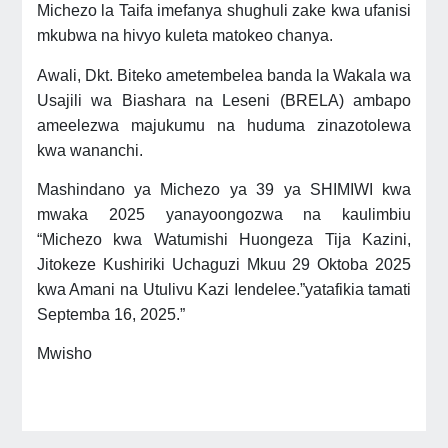
Michezo la Taifa imefanya shughuli zake kwa ufanisi
mkubwa na hivyo kuleta matokeo chanya.
Awali, Dkt. Biteko ametembelea banda la Wakala wa
Usajili wa Biashara na Leseni (BRELA) ambapo
ameelezwa majukumu na huduma zinazotolewa
kwa wananchi.
Mashindano ya Michezo ya 39 ya SHIMIWI kwa
mwaka 2025 yanayoongozwa na kaulimbiu
“Michezo kwa Watumishi Huongeza Tija Kazini,
Jitokeze Kushiriki Uchaguzi Mkuu 29 Oktoba 2025
kwa Amani na Utulivu Kazi Iendelee.”yatafikia tamati
Septemba 16, 2025.”
Mwisho