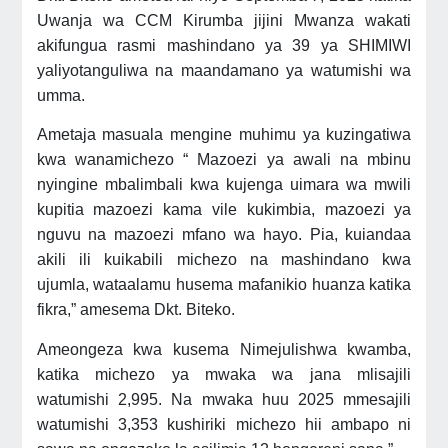
Uwanja wa CCM Kirumba jijini Mwanza wakati
akifungua rasmi mashindano ya 39 ya SHIMIWI
yaliyotanguliwa na maandamano ya watumishi wa
umma.
Ametaja masuala mengine muhimu ya kuzingatiwa
kwa wanamichezo “ Mazoezi ya awali na mbinu
nyingine mbalimbali kwa kujenga uimara wa mwili
kupitia mazoezi kama vile kukimbia, mazoezi ya
nguvu na mazoezi mfano wa hayo. Pia, kuiandaa
akili ili kuikabili michezo na mashindano kwa
ujumla, wataalamu husema mafanikio huanza katika
fikra,” amesema Dkt. Biteko.
Ameongeza kwa kusema Nimejulishwa kwamba,
katika michezo ya mwaka wa jana mlisajili
watumishi 2,995. Na mwaka huu 2025 mmesajili
watumishi 3,353 kushiriki michezo hii ambapo ni