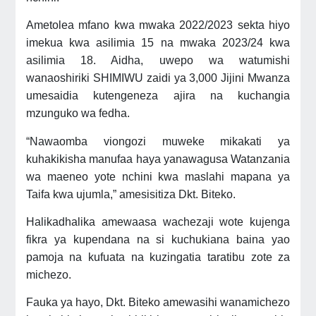
Ametolea mfano kwa mwaka 2022/2023 sekta hiyo
imekua kwa asilimia 15 na mwaka 2023/24 kwa
asilimia 18. Aidha, uwepo wa watumishi
wanaoshiriki SHIMIWU zaidi ya 3,000 Jijini Mwanza
umesaidia kutengeneza ajira na kuchangia
mzunguko wa fedha.
“Nawaomba viongozi muweke mikakati ya
kuhakikisha manufaa haya yanawagusa Watanzania
wa maeneo yote nchini kwa maslahi mapana ya
Taifa kwa ujumla,” amesisitiza Dkt. Biteko.
Halikadhalika amewaasa wachezaji wote kujenga
fikra ya kupendana na si kuchukiana baina yao
pamoja na kufuata na kuzingatia taratibu zote za
michezo.
Fauka ya hayo, Dkt. Biteko amewasihi wanamichezo