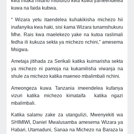
kwa miaka mitano mfululizo kwa kuwa yameendelea
kuwa na faida kubwa.
“ Wizara yetu itaendelea kuhakikisha michezo hii
inafanyika kwa haki, sisi kama Wizara tunamshukuru
Mhe. Rais kwa maelekezo yake na kutoa raslimali
fedha ili kukuza sekta ya michezo nchini,” amesema
Msigwa.
Ametaja jitihada za Serikali katika kuimarisha sekta
ya michezo ni pamoja na kukamilisha viwanja na
shule za michezo katika maeneo mbalimbali nchini.
Ameongeza kuwa Tanzania imeendelea kufanya
vizuri katika michezo kimataifa katika ngazi
mbalimbali.
Katika salamu zake za utangulizi, Mwenyekiti wa
SHIMIWI, Daniel Mwalusamba amesema Wizara ya
Habari, Utamaduni, Sanaa na Michezo na Baraza la