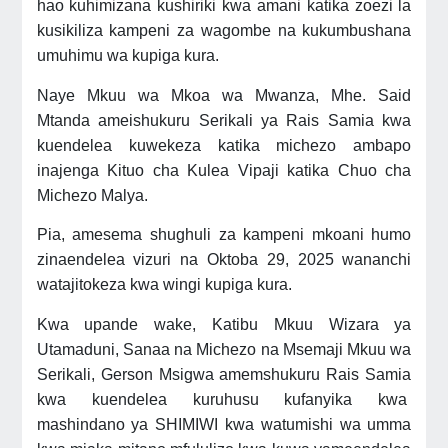
hao kuhimizana kushiriki kwa amani katika zoezi la
kusikiliza kampeni za wagombe na kukumbushana
umuhimu wa kupiga kura.
Naye Mkuu wa Mkoa wa Mwanza, Mhe. Said
Mtanda ameishukuru Serikali ya Rais Samia kwa
kuendelea kuwekeza katika michezo ambapo
inajenga Kituo cha Kulea Vipaji katika Chuo cha
Michezo Malya.
Pia, amesema shughuli za kampeni mkoani humo
zinaendelea vizuri na Oktoba 29, 2025 wananchi
watajitokeza kwa wingi kupiga kura.
Kwa upande wake, Katibu Mkuu Wizara ya
Utamaduni, Sanaa na Michezo na Msemaji Mkuu wa
Serikali, Gerson Msigwa amemshukuru Rais Samia
kwa kuendelea kuruhusu kufanyika kwa
mashindano ya SHIMIWI kwa watumishi wa umma