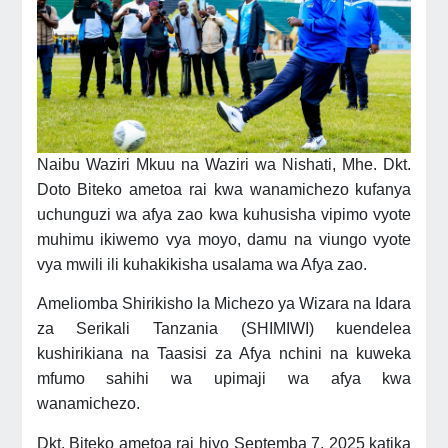
Naibu Waziri Mkuu na Waziri wa Nishati, Mhe. Dkt.
Doto Biteko ametoa rai kwa wanamichezo kufanya
uchunguzi wa afya zao kwa kuhusisha vipimo vyote
muhimu ikiwemo vya moyo, damu na viungo vyote
vya mwili ili kuhakikisha usalama wa Afya zao.
Ameliomba Shirikisho la Michezo ya Wizara na Idara
za Serikali Tanzania (SHIMIWI) kuendelea
kushirikiana na Taasisi za Afya nchini na kuweka
mfumo sahihi wa upimaji wa afya kwa
wanamichezo.
Dkt. Biteko ametoa rai hiyo Septemba 7, 2025 katika