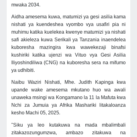
mwaka 2034.
Aidha amesema kuwa, matumizi ya gesi asilia kama
nishati ya kuendeshea vyombo vya usafiri pia ni
muhimu katika kuelekea kwenye matumizi ya nishati
safi akieleza kuwa Serikali ya Tanzania inaendelea
kuboresha mazingira kwa wawekezaji binafsi
kushiriki katika ujenzi wa Vituo vya Gesi Asilia
Iliyoshindiliwa (CNG) na kuboresha sera na mifumo
ya udhibiti.
Naibu Waziri Nishati, Mhe. Judith Kapinga kwa
upande wake amesema mkutano huo wa awali
unaweka msingi wa Kongamano la 11 la Mafuta kwa
Nchi za Jumuia ya Afrika Mashariki litakaloanza
kesho Machi 05, 2025.
"Siku ya leo kutakuwa na mada mbalimbali
zitakazozungumzwa, ambazo zitakuwa na