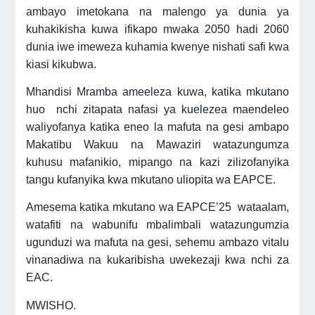
ambayo imetokana na malengo ya dunia ya
kuhakikisha kuwa ifikapo mwaka 2050 hadi 2060
dunia iwe imeweza kuhamia kwenye nishati safi kwa
kiasi kikubwa.
Mhandisi Mramba ameeleza kuwa, katika mkutano
huo nchi zitapata nafasi ya kuelezea maendeleo
waliyofanya katika eneo la mafuta na gesi ambapo
Makatibu Wakuu na Mawaziri watazungumza
kuhusu mafanikio, mipango na kazi zilizofanyika
tangu kufanyika kwa mkutano uliopita wa EAPCE.
Amesema katika mkutano wa EAPCE’25 wataalam,
watafiti na wabunifu mbalimbali watazungumzia
ugunduzi wa mafuta na gesi, sehemu ambazo vitalu
vinanadiwa na kukaribisha uwekezaji kwa nchi za
EAC.
MWISHO.