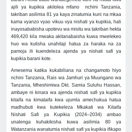
ajili ya kupikia akitolea mfano nchini Tanzania,
takriban asilimia 81 ya kaya zinatumia kuni na mkaa
kama vyanzo vyao vikuu vya nishati ya kupikia, hali
inayosababisha upotevu wa misitu wa takriban hekta
469,420 kila mwaka akitanabaisha kuwa mwelekeo
huo wa kutisha unahitaji hatua za haraka na za
pamoja ili kuendeleza ajenda ya nishati safi ya
kupikia barani kote.
Amesema katika kukabiliana na changamoto hiyo
nchini Tanzania, Rais wa Jamhuri ya Muungano wa
Tanzania, Mheshimiwa Dkt. Samia Suluhu Hassan,
ambaye ni kinara wa ajenda nishati safi ya kupikia
kitaifa na kimataifa kwa ujumla amechukua hatua
madhubuti kwa kutekeleza Mkakati wa Kitaifa
Nishati Safi ya Kupikia (2024–2034) ambao
unalenga kuhakikisha kuwa asilimia 80 ya
Watanzania wanatumia nishati safi ya kupikia ifikapo