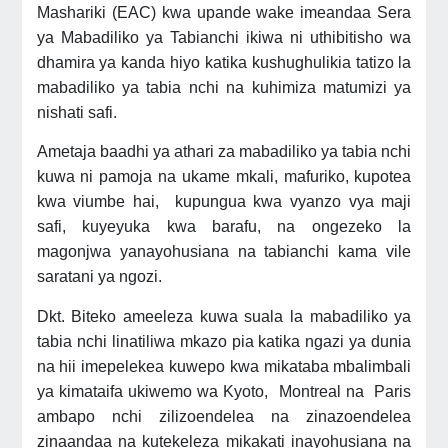
Mashariki (EAC) kwa upande wake imeandaa Sera
ya Mabadiliko ya Tabianchi ikiwa ni uthibitisho wa
dhamira ya kanda hiyo katika kushughulikia tatizo la
mabadiliko ya tabia nchi na kuhimiza matumizi ya
nishati safi.
Ametaja baadhi ya athari za mabadiliko ya tabia nchi
kuwa ni pamoja na ukame mkali, mafuriko, kupotea
kwa viumbe hai, kupungua kwa vyanzo vya maji
safi, kuyeyuka kwa barafu, na ongezeko la
magonjwa yanayohusiana na tabianchi kama vile
saratani ya ngozi.
Dkt. Biteko ameeleza kuwa suala la mabadiliko ya
tabia nchi linatiliwa mkazo pia katika ngazi ya dunia
na hii imepelekea kuwepo kwa mikataba mbalimbali
ya kimataifa ukiwemo wa Kyoto, Montreal na Paris
ambapo nchi zilizoendelea na zinazoendelea
zinaandaa na kutekeleza mikakati inayohusiana na