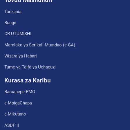
Tovuti Mashuhuri
Tanzania
Bunge
OR-UTUMISHI
Mamlaka ya Serikali Mtandao (e-GA)
Wizara ya Habari
Tume ya Taifa ya Uchaguzi
Kurasa za Karibu
Baruapepe PMO
e-MpigaChapa
e-Mikutano
ASDP II