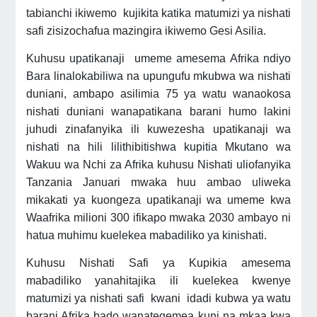
tabianchi ikiwemo kujikita katika matumizi ya nishati
safi zisizochafua mazingira ikiwemo Gesi Asilia.
Kuhusu upatikanaji umeme amesema Afrika ndiyo
Bara linalokabiliwa na upungufu mkubwa wa nishati
duniani, ambapo asilimia 75 ya watu wanaokosa
nishati duniani wanapatikana barani humo lakini
juhudi zinafanyika ili kuwezesha upatikanaji wa
nishati na hili lilithibitishwa kupitia Mkutano wa
Wakuu wa Nchi za Afrika kuhusu Nishati uliofanyika
Tanzania Januari mwaka huu ambao uliweka
mikakati ya kuongeza upatikanaji wa umeme kwa
Waafrika milioni 300 ifikapo mwaka 2030 ambayo ni
hatua muhimu kuelekea mabadiliko ya kinishati.
Kuhusu Nishati Safi ya Kupikia amesema
mabadiliko yanahitajika ili kuelekea kwenye
matumizi ya nishati safi kwani idadi kubwa ya watu
barani Afrika bado wanategemea kuni na mkaa kwa