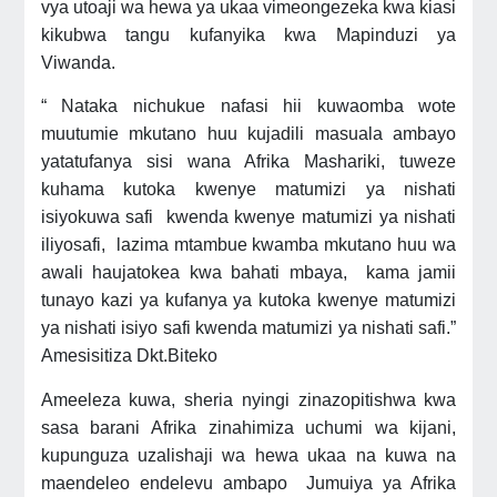
vya utoaji wa hewa ya ukaa vimeongezeka kwa kiasi
kikubwa tangu kufanyika kwa Mapinduzi ya
Viwanda.
“ Nataka nichukue nafasi hii kuwaomba wote
muutumie mkutano huu kujadili masuala ambayo
yatatufanya sisi wana Afrika Mashariki, tuweze
kuhama kutoka kwenye matumizi ya nishati
isiyokuwa safi kwenda kwenye matumizi ya nishati
iliyosafi, lazima mtambue kwamba mkutano huu wa
awali haujatokea kwa bahati mbaya, kama jamii
tunayo kazi ya kufanya ya kutoka kwenye matumizi
ya nishati isiyo safi kwenda matumizi ya nishati safi.”
Amesisitiza Dkt.Biteko
Ameeleza kuwa, sheria nyingi zinazopitishwa kwa
sasa barani Afrika zinahimiza uchumi wa kijani,
kupunguza uzalishaji wa hewa ukaa na kuwa na
maendeleo endelevu ambapo Jumuiya ya Afrika