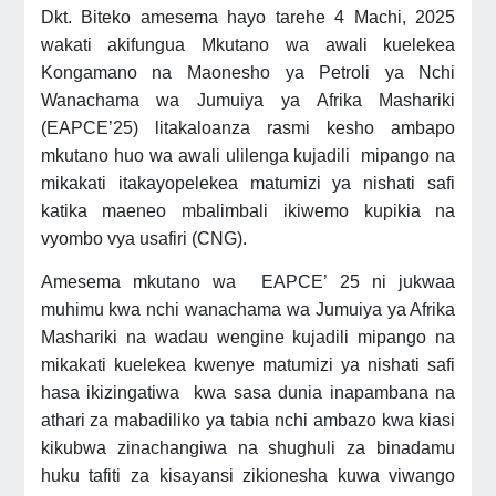
Dkt. Biteko amesema hayo tarehe 4 Machi, 2025
wakati akifungua Mkutano wa awali kuelekea
Kongamano na Maonesho ya Petroli ya Nchi
Wanachama wa Jumuiya ya Afrika Mashariki
(EAPCE’25) litakaloanza rasmi kesho ambapo
mkutano huo wa awali ulilenga kujadili mipango na
mikakati itakayopelekea matumizi ya nishati safi
katika maeneo mbalimbali ikiwemo kupikia na
vyombo vya usafiri (CNG).
Amesema mkutano wa EAPCE’ 25 ni jukwaa
muhimu kwa nchi wanachama wa Jumuiya ya Afrika
Mashariki na wadau wengine kujadili mipango na
mikakati kuelekea kwenye matumizi ya nishati safi
hasa ikizingatiwa kwa sasa dunia inapambana na
athari za mabadiliko ya tabia nchi ambazo kwa kiasi
kikubwa zinachangiwa na shughuli za binadamu
huku tafiti za kisayansi zikionesha kuwa viwango