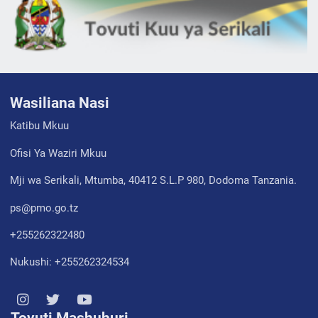
Wasiliana Nasi
Katibu Mkuu
Ofisi Ya Waziri Mkuu
Mji wa Serikali, Mtumba, 40412 S.L.P 980, Dodoma Tanzania.
ps@pmo.go.tz
+255262322480
Nukushi: +255262324534