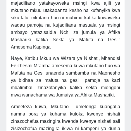
majadiliano yatakayoweka msingi kwa ajili ya
mkutano mkuu utakaoanza kesho na kufanyika kwa
siku tatu, mkutano huu ni muhimu katika kuwaweka
wadau pamoja na kujadiliana masuala ya msingi
ambayo yatazisaidia Nchi za jumuia ya Afrika
Mashariki katika Sekta ya Mafuta na Gesi.”
Amesema Kapinga
Naye, Katibu Mkuu wa Wizara ya Nishati, Mhandisi
Felchesmi Mramba amesema kuwa mkutano huo wa
Mafuta na Gesi unaenda sambamba na Maonesho
ya bidhaa za mafuta na gesi pamoja na kazi
mbalimbali zinazofanyika katika sekta miongoni
mwa wanachama wa Jumuiya ya Afrika Mashariki.
Ameeleza kuwa, Mkutano umelenga kuangalia
namna bora ya kuhama kutoka kwenye nishati
zinazochafua mazingira kwenda kwenye nishati safi
zisizochafua mazingira ikiwa ni kampeni ya dunia