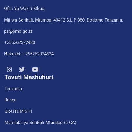
Ofisi Ya Waziri Mkuu
Mji wa Serikali, Mtumba, 40412 S.L.P 980, Dodoma Tanzania.
ps@pmo.go.tz
+255262322480
Nukushi: +255262324534
Tovuti Mashuhuri
Tanzania
Bunge
OR-UTUMISHI
Mamlaka ya Serikali Mtandao (e-GA)