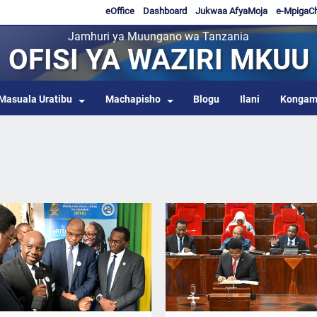
eOffice
Dashboard
Jukwaa AfyaMoja
e-MpigaC
Jamhuri ya Muungano wa Tanzania
OFISI YA WAZIRI MKUU
Masuala Uratibu
Machapisho
Blogu
Ilani
Kongam