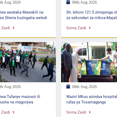
th Aug 2026
08th Aug 2026
iwa awataka Mawakili na
Sh. bilioni 121.5 zimejenga s
sa Sheria kuzingatia weledi
za sekondari za mikoa-Majal
Zaidi
Soma Zaidi
th Aug 2026
08th Aug 2026
iwa:Tufanye mazoezi ili
Waziri Mkuu azindua hospital
pusha na magonjwa
rufaa ya Tosamaganga
Zaidi
Soma Zaidi