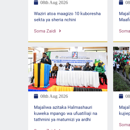
08
08th Aug 2026
Majal
Waziri atoa maagizo 10 kuboresha
Maafi
sekta ya sheria nchini
Soma 
Soma Zaidi
08
08th Aug 2026
Majal
Majaliwa azitaka Halmashauri
kujie
kuweka mpango wa ufuatiliaji na
tathmini ya matumizi ya ardhi
Soma 