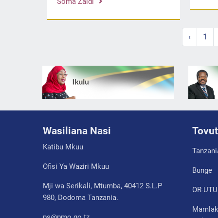
Soma Zaidi
‹
1
Wasiliana Nasi
Tovut
Katibu Mkuu
Tanzani
Ofisi Ya Waziri Mkuu
Bunge
Mji wa Serikali, Mtumba, 40412 S.L.P
OR-UTU
980, Dodoma Tanzania.
Mamlaka
ps@pmo.go.tz