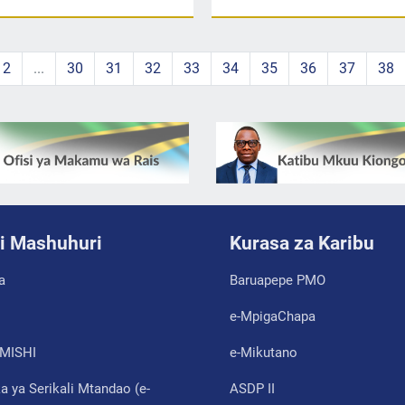
2
...
30
31
32
33
34
35
36
37
38
i Mashuhuri
Kurasa za Karibu
a
Baruapepe PMO
e-MpigaChapa
MISHI
e-Mikutano
 ya Serikali Mtandao (e-
ASDP II