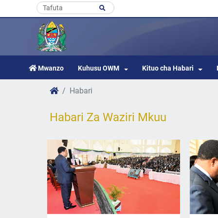
Mwanzo
Kuhusu OWM
Kituo cha Habari
Habari
Habari Za Waziri Mkuu