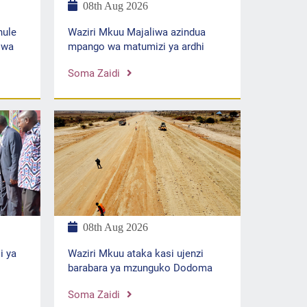
08th Aug 2026
Waziri Mkuu Majaliwa azindua
hule
mpango wa matumizi ya ardhi
iwa
Soma Zaidi
08th Aug 2026
i ya
Waziri Mkuu ataka kasi ujenzi
barabara ya mzunguko Dodoma
Soma Zaidi