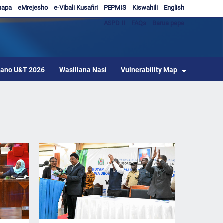
hapa
eMrejesho
e-Vibali Kusafiri
PEPMIS
Kiswahili
English
ASPD II
FAQs
Barua pepe
ano U&T 2026
Wasiliana Nasi
Vulnerability Map