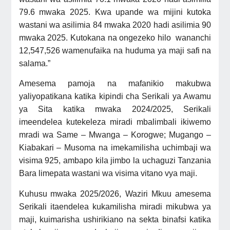
79.6 mwaka 2025. Kwa upande wa mijini kutoka
wastani wa asilimia 84 mwaka 2020 hadi asilimia 90
mwaka 2025. Kutokana na ongezeko hilo wananchi
12,547,526 wamenufaika na huduma ya maji safi na
salama.”
Amesema pamoja na mafanikio makubwa
yaliyopatikana katika kipindi cha Serikali ya Awamu
ya Sita katika mwaka 2024/2025, Serikali
imeendelea kutekeleza miradi mbalimbali ikiwemo
mradi wa Same – Mwanga – Korogwe; Mugango –
Kiabakari – Musoma na imekamilisha uchimbaji wa
visima 925, ambapo kila jimbo la uchaguzi Tanzania
Bara limepata wastani wa visima vitano vya maji.
Kuhusu
mwaka 2025/2026, Waziri Mkuu amesema
Serikali itaendelea kukamilisha miradi mikubwa ya
maji, kuimarisha ushirikiano na sekta binafsi katika