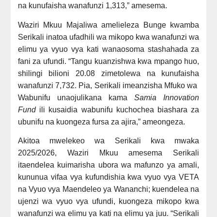
na kunufaisha wanafunzi 1,313,” amesema.
Waziri Mkuu Majaliwa amelieleza Bunge kwamba
Serikali inatoa ufadhili wa mikopo kwa wanafunzi wa
elimu ya vyuo vya kati wanaosoma stashahada za
fani za ufundi. “Tangu kuanzishwa kwa mpango huo,
shilingi bilioni 20.08 zimetolewa na kunufaisha
wanafunzi 7,732. Pia, Serikali imeanzisha Mfuko wa
Wabunifu unaojulikana kama
Samia Innovation
Fund
ili kusaidia wabunifu kuchochea biashara za
ubunifu na kuongeza fursa za ajira,” ameongeza.
Akitoa mwelekeo wa Serikali kwa mwaka
2025/2026, Waziri Mkuu amesema Serikali
itaendelea kuimarisha ubora wa mafunzo ya amali,
kununua vifaa vya kufundishia kwa vyuo vya VETA
na Vyuo vya Maendeleo ya Wananchi; kuendelea na
ujenzi wa vyuo vya ufundi, kuongeza mikopo kwa
wanafunzi wa elimu ya kati na elimu ya juu. “Serikali