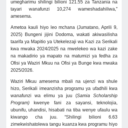
umegharimu shilingi bilioni 121.55 za Tanzania na
tayari wanafunzi 10,274 wameshadahiliwa,”
amesema.
Ametoa kauli hiyo leo mchana (Jumatano, Aprili 9,
2025) Bungeni jijini Dodoma, wakati akiwasilisha
taarifa ya Mapitio ya Utekelezaji wa Kazi za Serikali
kwa mwaka 2024/2025 na mwelekeo wa kazi zake
na makadirio ya mapato na matumizi ya fedha za
Ofisi ya Waziri Mkuu na Ofisi ya Bunge kwa mwaka
2025/2026.
Waziri Mkuu amesema mbali na ujenzi wa shule
hizo, Serikali imeanzisha programu ya ufadhili kwa
wanafunzi wa elimu ya juu (
Samia Scholarship
Program)
kwenye fani za sayansi, teknolojia,
ubunifu, uhandisi, hisabati na tiba wenye ufaulu wa
kiwango cha juu. “Shilingi bilioni 6.63
zimekwishatolewa tangu kuanza kwa programu hiyo