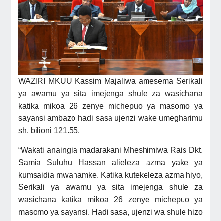
WAZIRI MKUU Kassim Majaliwa amesema Serikali
ya awamu ya sita imejenga shule za wasichana
katika mikoa 26 zenye michepuo ya masomo ya
sayansi ambazo hadi sasa ujenzi wake umegharimu
sh. bilioni 121.55.
“Wakati anaingia madarakani Mheshimiwa Rais
Dkt.
Samia Suluhu Hassan
alieleza azma yake ya
kumsaidia mwanamke. Katika kutekeleza azma hiyo,
Serikali ya awamu ya sita imejenga shule za
wasichana katika mikoa 26 zenye michepuo ya
masomo ya sayansi. Hadi sasa, ujenzi wa shule hizo