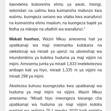
itaendelea kuboresha elimu ya awali, msingi,
sekondari na ualimu kwa kuimarisha mafunzo kwa
walimu, kuongeza uwiano wa vitabu kwa wanafunzi
na kuimarisha elimu maalum, na kuongeza bajeti ya
fedha za mikopo na ufadhili wa wanafunzi.”
Wakati huohuo,
Waziri Mkuu amesema hali ya
upatikanaji wa maji imeimarika kutokana na
utekelezaji wa miradi ya ujenzi na uboreshaji wa
miundombinu ya kutolea huduma ya maji vijijini na
mijini. Amssema jumla ya miradi 1,633 imetekelezwa
ambapo kati ya hiyo, miradi 1,335 ni ya vijijini na
miradi 298 ya mijini.
Akielezea kuhusu
kuongezeka kwa upatikanaji wa
huduma ya maji mijini na vijijini, Waziri Mkuu
amesema: “Miradi hiyo imeongeza kiwango cha
upatikanaji wa huduma ya maji vijijini kutoka
wastani wa asilimia 70.1 mwaka 2020 hadi asimilia