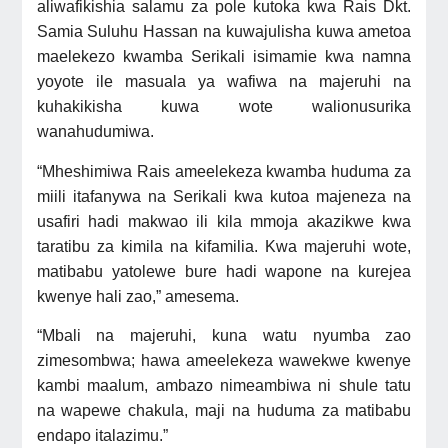
aliwafikishia salamu za pole kutoka kwa Rais Dkt.
Samia Suluhu Hassan na kuwajulisha kuwa ametoa
maelekezo kwamba Serikali isimamie kwa namna
yoyote ile masuala ya wafiwa na majeruhi na
kuhakikisha kuwa wote walionusurika
wanahudumiwa.
“Mheshimiwa Rais ameelekeza kwamba huduma za
miili itafanywa na Serikali kwa kutoa majeneza na
usafiri hadi makwao ili kila mmoja akazikwe kwa
taratibu za kimila na kifamilia. Kwa majeruhi wote,
matibabu yatolewe bure hadi wapone na kurejea
kwenye hali zao,” amesema.
“Mbali na majeruhi, kuna watu nyumba zao
zimesombwa; hawa ameelekeza wawekwe kwenye
kambi maalum, ambazo nimeambiwa ni shule tatu
na wapewe chakula, maji na huduma za matibabu
endapo italazimu.”