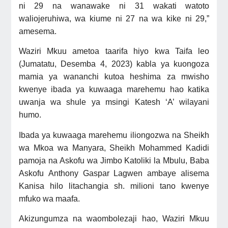
ni 29 na wanawake ni 31 wakati watoto
waliojeruhiwa, wa kiume ni 27 na wa kike ni 29,”
amesema.
Waziri Mkuu ametoa taarifa hiyo kwa Taifa leo
(Jumatatu, Desemba 4, 2023) kabla ya kuongoza
mamia ya wananchi kutoa heshima za mwisho
kwenye ibada ya kuwaaga marehemu hao katika
uwanja wa shule ya msingi Katesh ‘A’ wilayani
humo.
Ibada ya kuwaaga marehemu iliongozwa na Sheikh
wa Mkoa wa Manyara, Sheikh Mohammed Kadidi
pamoja na Askofu wa Jimbo Katoliki la Mbulu, Baba
Askofu
Anthony Gaspar Lagwen ambaye alisema
Kanisa hilo litachangia sh. milioni tano kwenye
mfuko wa maafa.
Akizungumza na waombolezaji hao, Waziri Mkuu