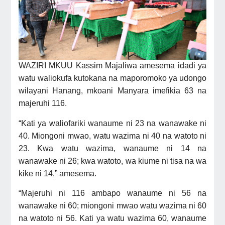
WAZIRI MKUU Kassim Majaliwa amesema idadi ya
watu waliokufa kutokana na maporomoko ya udongo
wilayani Hanang, mkoani Manyara imefikia 63 na
majeruhi 116.
“Kati ya waliofariki wanaume ni 23 na wanawake ni
40. Miongoni mwao, watu wazima ni 40 na watoto ni
23. Kwa watu wazima, wanaume ni 14 na
wanawake ni 26; kwa watoto, wa kiume ni tisa na wa
kike ni 14,” amesema.
“Majeruhi ni 116 ambapo wanaume ni 56 na
wanawake ni 60; miongoni mwao watu wazima ni 60
na watoto ni 56. Kati ya watu wazima 60, wanaume