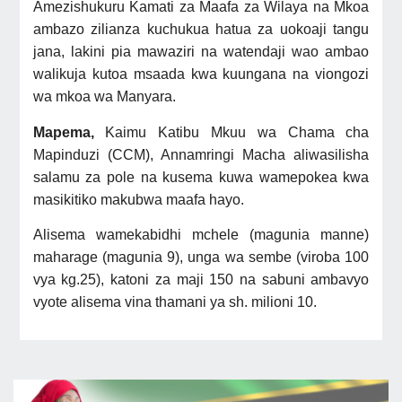
Amezishukuru Kamati za Maafa za Wilaya na Mkoa
ambazo zilianza kuchukua hatua za uokoaji tangu
jana, lakini pia mawaziri na watendaji wao ambao
walikuja kutoa msaada kwa kuungana na viongozi
wa mkoa wa Manyara.
Mapema,
Kaimu Katibu Mkuu wa Chama cha
Mapinduzi (CCM), Annamringi Macha aliwasilisha
salamu za pole na kusema kuwa wamepokea kwa
masikitiko makubwa maafa hayo.
Alisema wamekabidhi mchele (magunia manne)
maharage (magunia 9), unga wa sembe (viroba 100
vya kg.25), katoni za maji 150 na sabuni ambavyo
vyote alisema vina thamani ya sh. milioni 10.