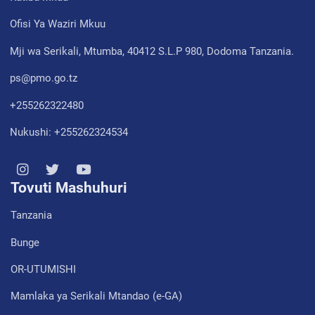
Ofisi Ya Waziri Mkuu
Mji wa Serikali, Mtumba, 40412 S.L.P 980, Dodoma Tanzania.
ps@pmo.go.tz
+255262322480
Nukushi: +255262324534
Tovuti Mashuhuri
Tanzania
Bunge
OR-UTUMISHI
Mamlaka ya Serikali Mtandao (e-GA)