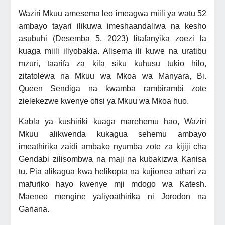
Waziri Mkuu amesema leo imeagwa miili ya watu 52
ambayo tayari ilikuwa imeshaandaliwa na kesho
asubuhi (Desemba 5, 2023) litafanyika zoezi la
kuaga miili iliyobakia. Alisema ili kuwe na uratibu
mzuri, taarifa za kila siku kuhusu tukio hilo,
zitatolewa na Mkuu wa Mkoa wa Manyara, Bi.
Queen Sendiga na kwamba rambirambi zote
zielekezwe kwenye ofisi ya Mkuu wa Mkoa huo.
Kabla ya kushiriki kuaga marehemu hao, Waziri
Mkuu alikwenda kukagua sehemu ambayo
imeathirika zaidi ambako nyumba zote za kijiji cha
Gendabi zilisombwa na maji na kubakizwa Kanisa
tu. Pia alikagua kwa helikopta na kujionea athari za
mafuriko hayo kwenye mji mdogo wa Katesh.
Maeneo mengine yaliyoathirika ni Jorodon na
Ganana.