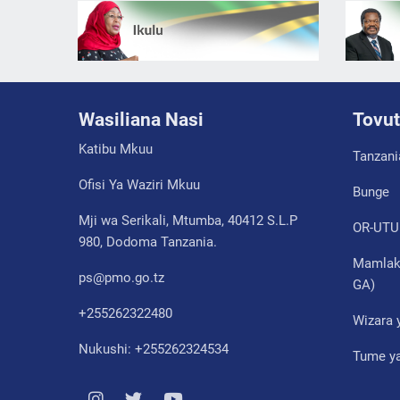
Wasiliana Nasi
Tovut
Katibu Mkuu
Tanzani
Ofisi Ya Waziri Mkuu
Bunge
Mji wa Serikali, Mtumba, 40412 S.L.P
OR-UTU
980, Dodoma Tanzania.
Mamlaka
ps@pmo.go.tz
GA)
+255262322480
Wizara 
Nukushi: +255262324534
Tume ya