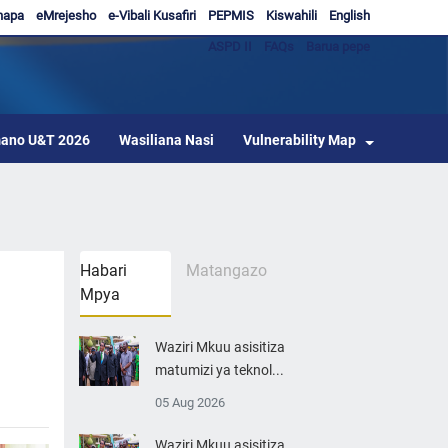
hapa
eMrejesho
e-Vibali Kusafiri
PEPMIS
Kiswahili
English
ASPD II
FAQs
Barua pepe
ano U&T 2026
Wasiliana Nasi
Vulnerability Map
Habari
Matangazo
Mpya
Waziri Mkuu asisitiza
matumizi ya teknol...
05 Aug 2026
Waziri Mkuu asisitiza