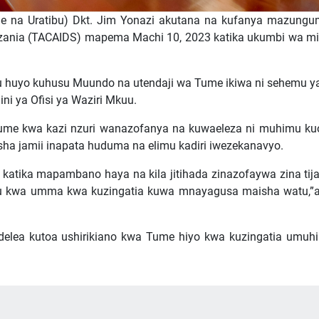
nge na Uratibu) Dkt. Jim Yonazi akutana na kufanya mazung
nzania (TACAIDS) mapema Machi 10, 2023 katika ukumbi wa m
uu huyo kuhusu Muundo na utendaji wa Tume ikiwa ni sehemu ya
ini ya Ofisi ya Waziri Mkuu.
 Tume kwa kazi nzuri wanazofanya na kuwaeleza ni muhimu k
isha jamii inapata huduma na elimu kadiri iwezekanavyo.
tika mapambano haya na kila jitihada zinazofaywa zina tija
limu kwa umma kwa kuzingatia kuwa mnayagusa maisha watu,”
endelea kutoa ushirikiano kwa Tume hiyo kwa kuzingatia umu