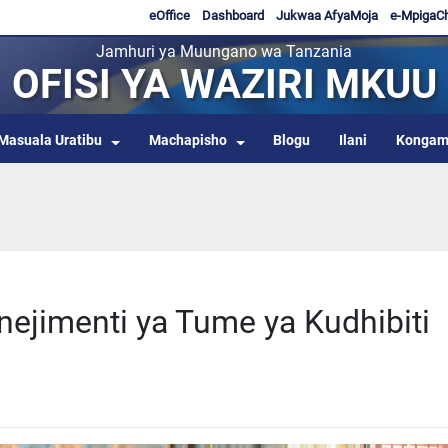
eOffice
Dashboard
Jukwaa AfyaMoja
e-MpigaC
Jamhuri ya Muungano wa Tanzania
OFISI YA WAZIRI MKUU
Masuala Uratibu
Machapisho
Blogu
Ilani
Kongam
nejimenti ya Tume ya Kudhibiti