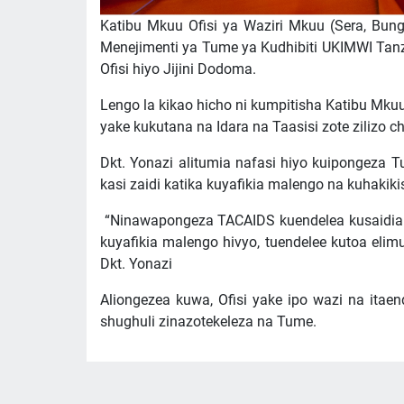
Katibu Mkuu Ofisi ya Waziri Mkuu (Sera, Bu
Menejimenti ya Tume ya Kudhibiti UKIMWI Ta
Ofisi hiyo Jijini Dodoma.
Lengo la kikao hicho ni kumpitisha Katibu Mk
yake kukutana na Idara na Taasisi zote zilizo ch
Dkt. Yonazi alitumia nafasi hiyo kuipongeza
kasi zaidi katika kuyafikia malengo na kuhakik
“Ninawapongeza TACAIDS kuendelea kusaidia ka
kuyafikia malengo hivyo, tuendelee kutoa e
Dkt. Yonazi
Aliongezea kuwa, Ofisi yake ipo wazi na ita
shughuli zinazotekeleza na Tume.