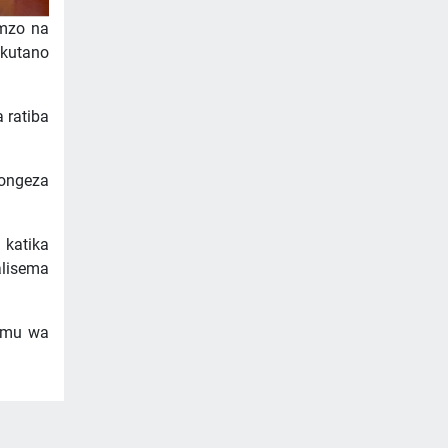
umzo na
ikutano
 ratiba
uongeza
 katika
alisema
himu wa