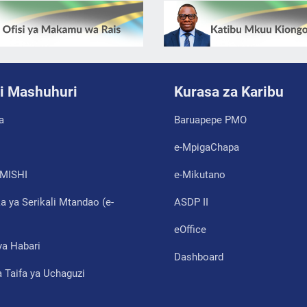
i Mashuhuri
Kurasa za Karibu
a
Baruapepe PMO
e-MpigaChapa
MISHI
e-Mikutano
 ya Serikali Mtandao (e-
ASDP II
eOffice
ya Habari
Dashboard
 Taifa ya Uchaguzi