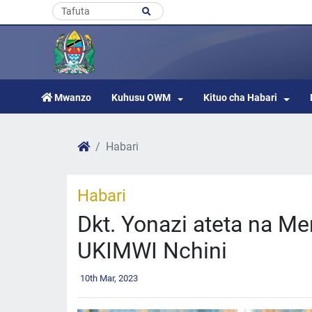
Mwanzo
Kuhusu OWM
Kituo cha Habari
Habari
Habari
Dkt. Yonazi ateta na Me
UKIMWI Nchini
10th Mar, 2023