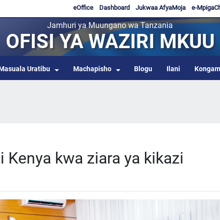
eOffice
Dashboard
Jukwaa AfyaMoja
e-MpigaC
Jamhuri ya Muungano wa Tanzania
OFISI YA WAZIRI MKUU
Masuala Uratibu
Machapisho
Blogu
Ilani
Kongam
i Kenya kwa ziara ya kikazi