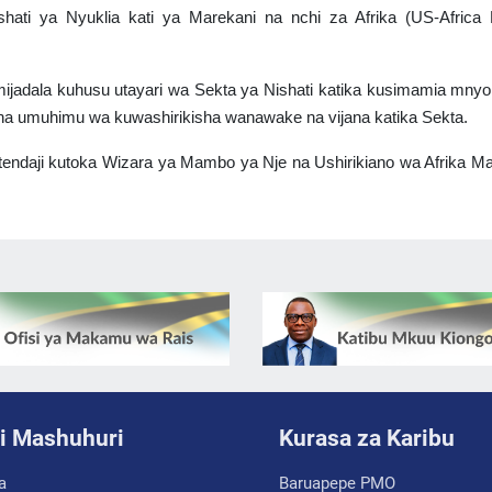
hati ya Nyuklia kati ya Marekani na nchi za Afrika (US-Africa 
jadala kuhusu utayari wa Sekta ya Nishati katika kusimamia mnyo
a na umuhimu wa kuwashirikisha wanawake na vijana katika Sekta.
tendaji kutoka Wizara ya Mambo ya Nje na Ushirikiano wa Afrika Ma
i Mashuhuri
Kurasa za Karibu
a
Baruapepe PMO