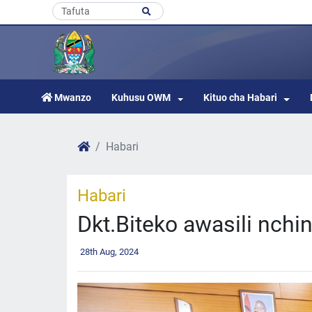
Mwanzo
Kuhusu OWM
Kituo cha Habari
Habari
Habari
Dkt.Biteko awasili nchin
28th Aug, 2024