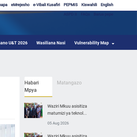
hapa
eMrejesho
e-Vibali Kusafiri
PEPMIS
Kiswahili
English
ASPD II
FAQs
Barua pepe
ano U&T 2026
Wasiliana Nasi
Vulnerability Map
Habari
Matangazo
Mpya
Waziri Mkuu asisitiza
matumizi ya teknol...
05 Aug 2026
Waziri Mkuu asisitiza