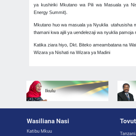
ya kushiriki Mkutano wa Pili wa Masuala ya Nis
Energy Summit).
Mkutano huo wa masuala ya Nyuklia utahusisha mi
thamani kwa ajili ya uendelezaji wa nyuklia pamoj
Katika ziara hiyo, Dkt. Biteko ameambatana na Wa
Wizara ya Nishati na Wizara ya Madini
Wasiliana Nasi
Tovut
Katibu Mkuu
Tanzani