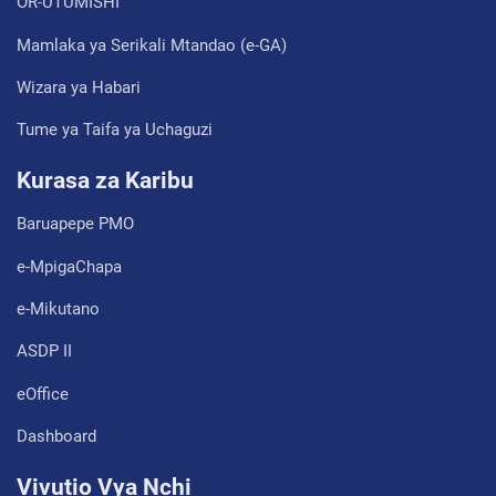
OR-UTUMISHI
Mamlaka ya Serikali Mtandao (e-GA)
Wizara ya Habari
Tume ya Taifa ya Uchaguzi
Kurasa za Karibu
Baruapepe PMO
e-MpigaChapa
e-Mikutano
ASDP II
eOffice
Dashboard
Vivutio Vya Nchi