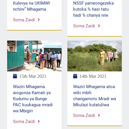
Kulevya na UKIMWI
NSSF yameongezeka
nchini” Mhagama
kutoka % hasi tatu
hadi % chanya nne
Soma Zaidi
Soma Zaidi
15th Mar 2021
14th Mar 2021
Waziri Mhagama
Waziri Mhagama atoa
aiogonza Kamati ya
wiki mbili
Kudumu ya Bunge
changamoto Mradi wa
PAC kuukagua mradi
Mkulazi kutatuliwa
wa Mbigiri
Soma Zaidi
Soma Zaidi