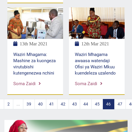
13th Mar 2021
12th Mar 2021
Waziri Mhagama:
Waziri Mhagama
Mashine za kuongeza
awaasa watendaji
virutubishi
Ofisi ya Waziri Mkuu
kutengenezwa nchini
kuendeleza uzalendo
Soma Zaidi
Soma Zaidi
1
2
...
39
40
41
42
43
44
45
46
47
4