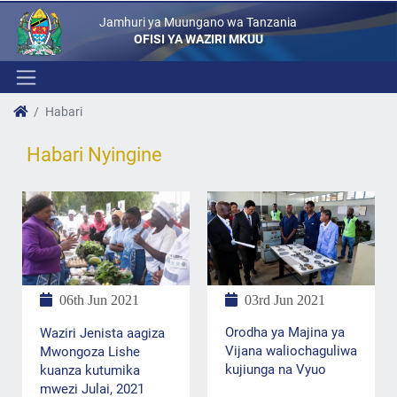
Jamhuri ya Muungano wa Tanzania
OFISI YA WAZIRI MKUU
Habari
Habari Nyingine
03rd Jun 2021
06th Jun 2021
Orodha ya Majina ya
Waziri Jenista aagiza
Vijana waliochaguliwa
Mwongoza Lishe
kujiunga na Vyuo
kuanza kutumika
mwezi Julai, 2021