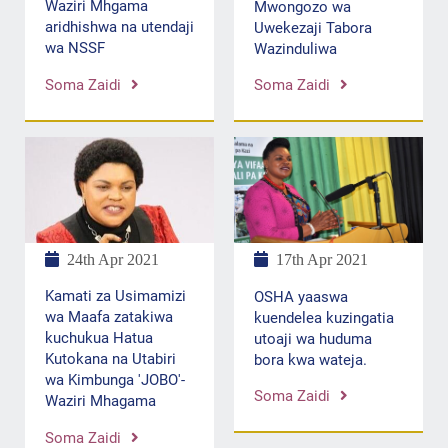
Waziri Mhgama
Mwongozo wa
aridhishwa na utendaji
Uwekezaji Tabora
wa NSSF
Wazinduliwa
Soma Zaidi
Soma Zaidi
24th Apr 2021
17th Apr 2021
Kamati za Usimamizi
OSHA yaaswa
wa Maafa zatakiwa
kuendelea kuzingatia
kuchukua Hatua
utoaji wa huduma
Kutokana na Utabiri
bora kwa wateja.
wa Kimbunga 'JOBO'-
Soma Zaidi
Waziri Mhagama
Soma Zaidi