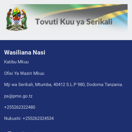
Wasiliana Nasi
Katibu Mkuu
Ofisi Ya Waziri Mkuu
Mji wa Serikali, Mtumba, 40412 S.L.P 980, Dodoma Tanzania.
ps@pmo.go.tz
+255262322480
Nukushi: +255262324534