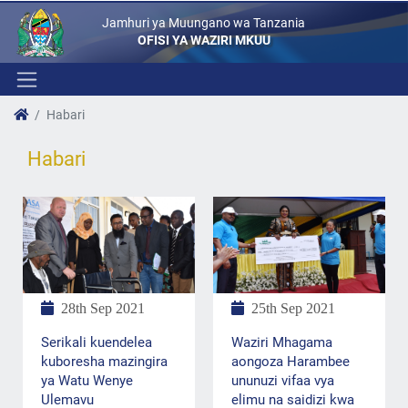
Jamhuri ya Muungano wa Tanzania
OFISI YA WAZIRI MKUU
Habari
Habari
25th Sep 2021
28th Sep 2021
Waziri Mhagama
Serikali kuendelea
aongoza Harambee
kuboresha mazingira
ununuzi vifaa vya
ya Watu Wenye
elimu na saidizi kwa
Ulemavu