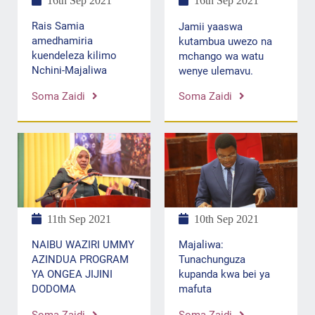
16th Sep 2021
16th Sep 2021
Rais Samia
Jamii yaaswa
amedhamiria
kutambua uwezo na
kuendeleza kilimo
mchango wa watu
Nchini-Majaliwa
wenye ulemavu.
Soma Zaidi
Soma Zaidi
10th Sep 2021
11th Sep 2021
Majaliwa:
NAIBU WAZIRI UMMY
Tunachunguza
AZINDUA PROGRAM
kupanda kwa bei ya
YA ONGEA JIJINI
mafuta
DODOMA
Soma Zaidi
Soma Zaidi