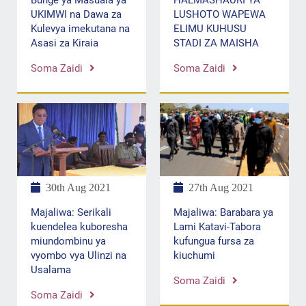
Bunge ya Masuala ya
HALMASHAURI YA
UKIMWI na Dawa za
LUSHOTO WAPEWA
Kulevya imekutana na
ELIMU KUHUSU
Asasi za Kiraia
STADI ZA MAISHA
Soma Zaidi
Soma Zaidi
30th Aug 2021
27th Aug 2021
Majaliwa: Serikali
Majaliwa: Barabara ya
kuendelea kuboresha
Lami Katavi-Tabora
miundombinu ya
kufungua fursa za
vyombo vya Ulinzi na
kiuchumi
Usalama
Soma Zaidi
Soma Zaidi