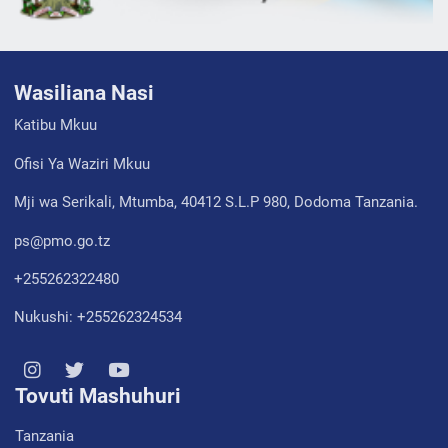
Wasiliana Nasi
Katibu Mkuu
Ofisi Ya Waziri Mkuu
Mji wa Serikali, Mtumba, 40412 S.L.P 980, Dodoma Tanzania.
ps@pmo.go.tz
+255262322480
Nukushi: +255262324534
Tovuti Mashuhuri
Tanzania