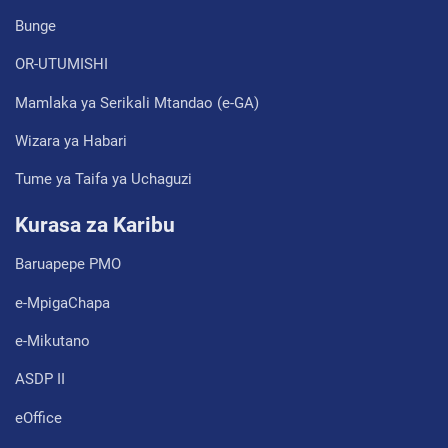
Bunge
OR-UTUMISHI
Mamlaka ya Serikali Mtandao (e-GA)
Wizara ya Habari
Tume ya Taifa ya Uchaguzi
Kurasa za Karibu
Baruapepe PMO
e-MpigaChapa
e-Mikutano
ASDP II
eOffice