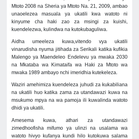
Mtoto 2008 na Sheria ya Mtoto Na. 21, 2009, ambao
unaoelezea masuala ya ukatili kwa watoto ni
kinyume cha haki zao za msingi za kuishi,
kuendelezwa, kulindwa na kutokubaguliwa.
Aidha umeeleza kuwa,vitendo vya ukatili
vinarudisha nyuma jitihada za Serikali katika kufikia
Malengo ya Maendeleo Endelevu ya mwaka 2030
na Mkataba wa Kimataifa wa Haki za Mtoto wa
mwaka 1989 ambayo nchi imeridhia kutekeleza.
Waziri amehimiza kuendeleza juhudi za kukabiliana
na ukatili huo katika zama za utandawazi kuwa na
msukumo mpya na wa pamoja ili kuwalinda watoto
dhidi ya ukatili.
Amesema kuwa, athari za utandawazi
zimedhoofisha mifumo ya ulinzi na usalama wa
watoto hivyo kufanya kundi hilo kutokuwa salama