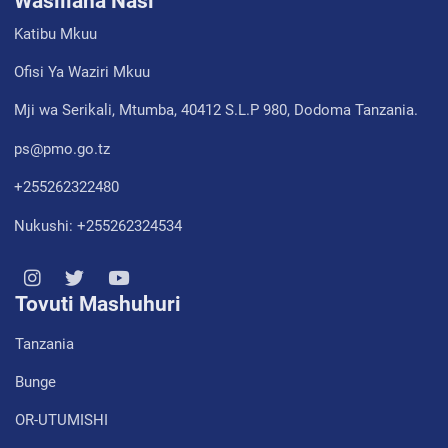
Wasiliana Nasi
Katibu Mkuu
Ofisi Ya Waziri Mkuu
Mji wa Serikali, Mtumba, 40412 S.L.P 980, Dodoma Tanzania.
ps@pmo.go.tz
+255262322480
Nukushi: +255262324534
Tovuti Mashuhuri
Tanzania
Bunge
OR-UTUMISHI