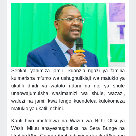
Serikali yahimiza jamii kuanzia ngazi ya familia
kuimarisha mfumo wa ushughulikiaji wa matukio ya
ukatili dhidi ya watoto ndani na nje ya shule
unaowajumuisha wasimamizi wa shule, wazazi,
walezi na jamii kwa lengo kuendelea kutokomeza
matukio ya ukatili nchini.
Kauli hiyo imetolewa na Waziri wa Nchi Ofisi ya
Waziri Mkuu anayeshughulika na Sera Bunge na
Uratibu Mhe. George Simbachawene katika Mkutano