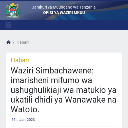
Jamhuri ya Muungano wa Tanzania
OFISI YA WAZIRI MKUU
Habari
Habari
Waziri Simbachawene:
imarisheni mifumo wa
ushughulikiaji wa matukio ya
ukatili dhidi ya Wanawake na
Watoto.
26th Jan, 2023