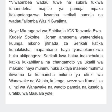
“Niwaombea wadau tuwe na subira tukiwa
tunaendelea mapitio ya pamoja mpaka
itakapotangazwa kwamba serikali pamoja na
wadau,”aliomba Waziri Gwajima
Naye Mkurugenzi wa Shirika la ICS Tanzania Bwn.
Kudely Sokoine Joram amesema wataendelea
kuunga mkono jitihada za Serikali katika
kuhakikisha mapambano haya yanatokomezwa
huku akiipongeza Serikali kwa hatua inazochukua
katika kukabiliana na changamoto ya ukatili wa
makundi haya muhimu huku akitaja maeneo muhimu
ikiwemo la kuimarisha mifumo ya ulinzi wa
Wanawake na Watoto, kujenga uwezo wa Kamati za
ulinzi wa Wanawake na watoto pamoja na kusaidia
uratibu wa Masuala yote.