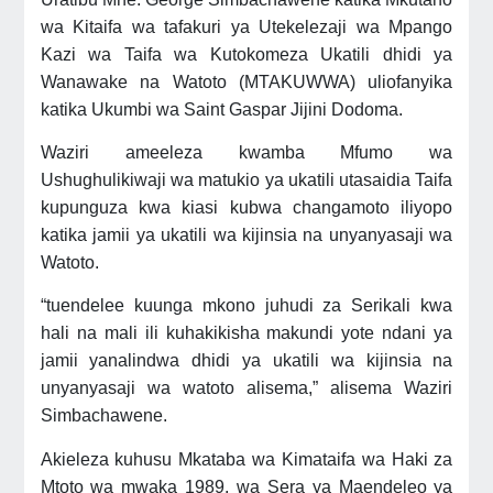
wa Kitaifa wa tafakuri ya Utekelezaji wa Mpango
Kazi wa Taifa wa Kutokomeza Ukatili dhidi ya
Wanawake na Watoto (MTAKUWWA) uliofanyika
katika Ukumbi wa Saint Gaspar Jijini Dodoma.
Waziri ameeleza kwamba Mfumo wa
Ushughulikiwaji wa matukio ya ukatili utasaidia Taifa
kupunguza kwa kiasi kubwa changamoto iliyopo
katika jamii ya ukatili wa kijinsia na unyanyasaji wa
Watoto.
“tuendelee kuunga mkono juhudi za Serikali kwa
hali na mali ili kuhakikisha makundi yote ndani ya
jamii yanalindwa dhidi ya ukatili wa kijinsia na
unyanyasaji wa watoto alisema,” alisema Waziri
Simbachawene.
Akieleza kuhusu Mkataba wa Kimataifa wa Haki za
Mtoto wa mwaka 1989, wa Sera ya Maendeleo ya