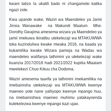
kwani tatizo la ukatili bado ni changamoto katika
ngazi zote.
Kwa upande wake, Waziri wa Maendeleo ya Jamii
Jinsia Wanawake na Makundi Maalum Mhe.
Dorothy Gwajima amesema wizara ya Maendeleo ya
jamii imekuwa ikiratibu utekelezaji wa MTAKUWWA
toka kuzinduliwa kwake mwaka 2016, na baada ya
kukamilika kwake Wizara pamoja na Wadau wa
maendeleo walifanya tathimini ya utekelezaji wake
kuanzia 2017/2018 hadi 2021/2022 kupitia Mtaalam
mwelekezi Chuo Kikuu cha Dodoma.
Waziri amesema taarifa ya tathimini imekamilika na
imebainisha utekelezaji wa MTAKUWWA kwenye
maeneo yote nane yalliyopo kwenye mpango huu,
na imebainishwa maeneo muhimu yatakayoenda
kutekelezwa kwenye mpango kazi ujao.