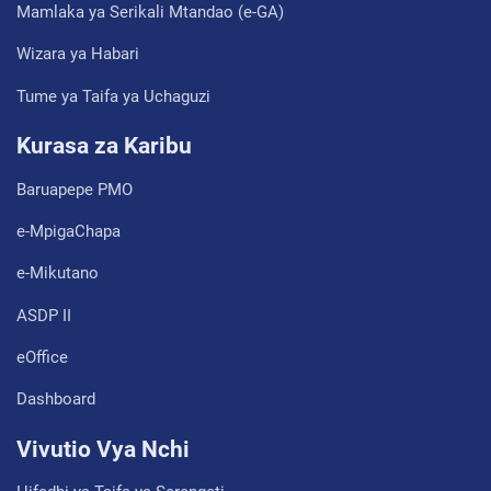
Mamlaka ya Serikali Mtandao (e-GA)
Wizara ya Habari
Tume ya Taifa ya Uchaguzi
Kurasa za Karibu
Baruapepe PMO
e-MpigaChapa
e-Mikutano
ASDP II
eOffice
Dashboard
Vivutio Vya Nchi