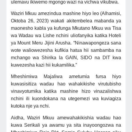
ulemavu ikiwemo mgongo wazi na vichwa vikubwa.
Waziri Mkuu amezindua mashine hiyo leo (Alhamisi,
Oktoba 26, 2023) wakati akitembelea mabanda ya
maonesho kabla ya kufunga Mkutano Mkuu wa Tisa
wa Wadau wa Lishe nchini uliofanyika katika Hoteli
ya Mount Meru Jijini Arusha. “Ninawapongeza sana
wote waliowezesha kufikia hatua hii sambamba na
mchango wa Shirika la GAIN, SIDO na DIT kwa
kuwezesha kazi hii kukamilika.”
Mheshimiwa Majaliwa ametumia fursa hiyo
kuwasisitiza wadau hao wahakikishe virutubisho
vinavyotumika katika mashine hizo vinazalishwa
nchini ili kuondokana na utegemezi wa kuviagiza
kutoka nje ya nchi.
Aidha, Waziri Mkuu amewahakikishia wadau hao
kuwa Serikali ya awamu ya sita inayoongozwa na