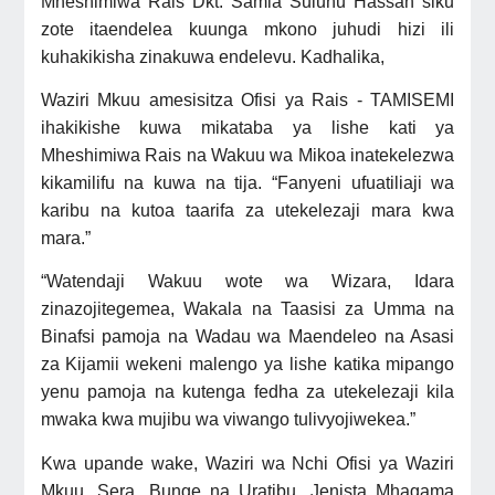
Mheshimiwa Rais Dkt. Samia Suluhu Hassan siku
zote itaendelea kuunga mkono juhudi hizi ili
kuhakikisha zinakuwa endelevu. Kadhalika,
Waziri Mkuu amesisitza Ofisi ya Rais - TAMISEMI
ihakikishe kuwa mikataba ya lishe kati ya
Mheshimiwa Rais na Wakuu wa Mikoa inatekelezwa
kikamilifu na kuwa na tija. “Fanyeni ufuatiliaji wa
karibu na kutoa taarifa za utekelezaji mara kwa
mara.”
“Watendaji Wakuu wote wa Wizara, Idara
zinazojitegemea, Wakala na Taasisi za Umma na
Binafsi pamoja na Wadau wa Maendeleo na Asasi
za Kijamii wekeni malengo ya lishe katika mipango
yenu pamoja na kutenga fedha za utekelezaji kila
mwaka kwa mujibu wa viwango tulivyojiwekea.”
Kwa upande wake, Waziri wa Nchi Ofisi ya Waziri
Mkuu, Sera, Bunge na Uratibu, Jenista Mhagama