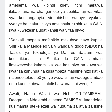
amesema kwa kipindi kirefu nchi imekuwa
ikikabiliana na changamoto ya upatikanaji wa vifaa
vya kuchanganyia virutubisho kwenye vyakula
vyenye bei nafuu, hivyo ameishukuru shirika la GAIN
kwa kuwezesha upatikanaji wa vifaa hivyo.
“Serikali imepata mafanikio makubwa hayo kupitia
Shirika la Maendeleo ya Viwanda Vidogo (SIDO) na
Taasisi ya Teknolojia ya Dar es Salaam kwa
kushirikiana na Shirika la GAIN ambalo
limewezesha kukamilika kwa kazi hiyo na kuwa wa
kwanza kununua na kusambaza mashine hizo katika
maeneo tofauti 50 yenye wazalishaji wadogo ambao
ndio kundi kubwa linalolisha wananchi wengi.”
Awali, Naibu Waziri wa Nchi OR-TAMISEMI,
Deogratius Ndejembi alisema TAMISEMI itaendelea
kusimamia utekelezaji wa huduma za afua za lishe