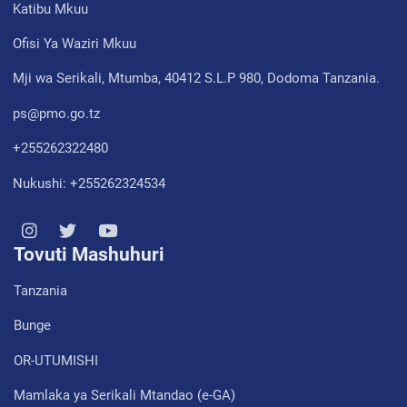
Katibu Mkuu
Ofisi Ya Waziri Mkuu
Mji wa Serikali, Mtumba, 40412 S.L.P 980, Dodoma Tanzania.
ps@pmo.go.tz
+255262322480
Nukushi: +255262324534
Tovuti Mashuhuri
Tanzania
Bunge
OR-UTUMISHI
Mamlaka ya Serikali Mtandao (e-GA)