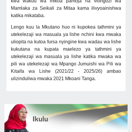
kwa wakuu wa mikoa pamoja na viongozi wa
Mamlaka za Seikali za Mitaa kama ilivyoainishwa
katika mikataba.
Lengo kuu la Mkutano huo ni kupokea tathmini ya
utekelezaji wa masuala ya lishe nchini kwa mwaka
uliopita na kutoa fursa nyingine kwa wadau wa lishe
kukutana na kupata maelezo ya tathmini ya
utekelezaji wa masuala ya lishe katika mwaka wa
pili wa utekelezaji wa Mpango Jumuishi wa Pili wa
Kitaifa wa Lishe (2021/22 - 2025/26) ambao
ulizinduliwa mwaka 2021 Mkoani Tanga.