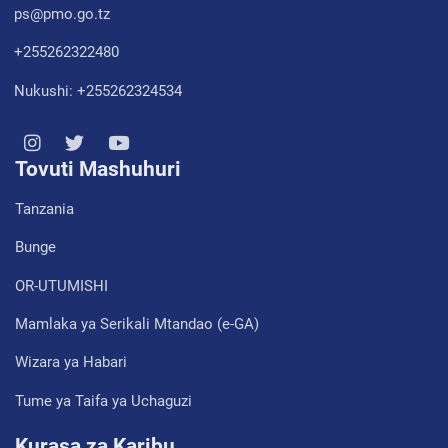
ps@pmo.go.tz
+255262322480
Nukushi: +255262324534
Tovuti Mashuhuri
Tanzania
Bunge
OR-UTUMISHI
Mamlaka ya Serikali Mtandao (e-GA)
Wizara ya Habari
Tume ya Taifa ya Uchaguzi
Kurasa za Karibu