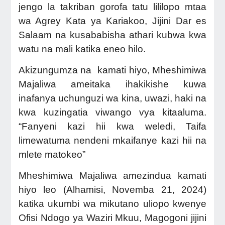
jengo la takriban gorofa tatu lililopo mtaa
wa Agrey Kata ya Kariakoo, Jijini Dar es
Salaam na kusababisha athari kubwa kwa
watu na mali katika eneo hilo.
Akizungumza na kamati hiyo, Mheshimiwa
Majaliwa ameitaka ihakikishe kuwa
inafanya uchunguzi wa kina, uwazi, haki na
kwa kuzingatia viwango vya kitaaluma.
“Fanyeni kazi hii kwa weledi, Taifa
limewatuma nendeni mkaifanye kazi hii na
mlete matokeo”
Mheshimiwa Majaliwa amezindua kamati
hiyo leo (Alhamisi, Novemba 21, 2024)
katika ukumbi wa mikutano uliopo kwenye
Ofisi Ndogo ya Waziri Mkuu, Magogoni jijini