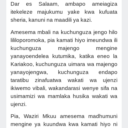
Dar es Salaam, ambapo ameiagiza
itekeleze majukumu yake kwa kufuata
sheria, kanuni na maadili ya kazi.
Amesema mbali na kuchunguza jengo hilo
lililoporomoka, pia kamati hiyo imeundwa ili
kuchunguza majengo mengine
yanayoendelea kutumika, katika eneo la
Kariakoo, kuchunguza uimara wa majengo
yanayojengwa, kuchunguza endapo
taratibu zinafuatwa wakati wa ujenzi
ikiwemo vibali, wakandarasi wenye sifa na
usimamizi wa mamlaka husika wakati wa
ujenzi.
Pia, Waziri Mkuu amesema madhumuni
mengine ya kuundwa kwa kamati hiyo ni