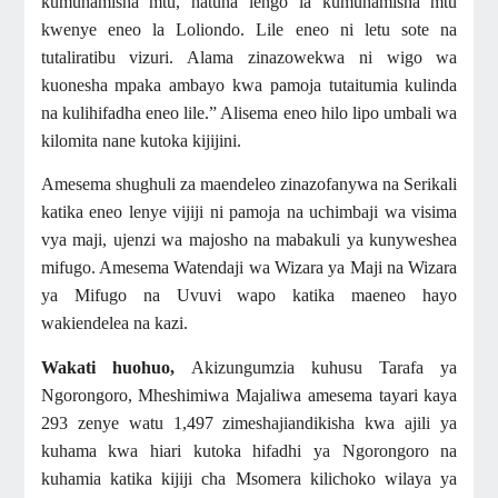
kumuhamisha mtu, hatuna lengo la kumuhamisha mtu
kwenye eneo la Loliondo. Lile eneo ni letu sote na
tutaliratibu vizuri. Alama zinazowekwa ni wigo wa
kuonesha mpaka ambayo kwa pamoja tutaitumia kulinda
na kulihifadha eneo lile.” Alisema eneo hilo lipo umbali wa
kilomita nane kutoka kijijini.
Amesema shughuli za maendeleo zinazofanywa na Serikali
katika eneo lenye vijiji ni pamoja na uchimbaji wa visima
vya maji, ujenzi wa majosho na mabakuli ya kunyweshea
mifugo. Amesema Watendaji wa Wizara ya Maji na Wizara
ya Mifugo na Uvuvi wapo katika maeneo hayo
wakiendelea na kazi.
Wakati huohuo,
Akizungumzia kuhusu Tarafa ya
Ngorongoro, Mheshimiwa Majaliwa amesema tayari kaya
293 zenye watu 1,497 zimeshajiandikisha kwa ajili ya
kuhama kwa hiari kutoka hifadhi ya Ngorongoro na
kuhamia katika kijiji cha Msomera kilichoko wilaya ya