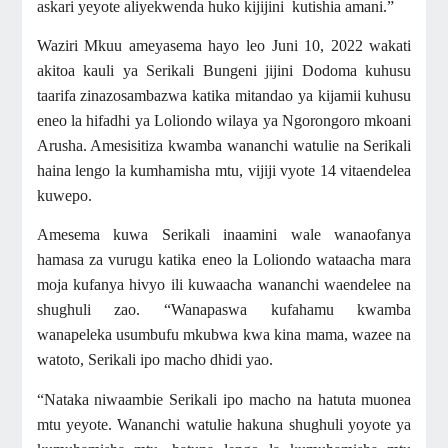
askari yeyote aliyekwenda huko kijijini kutishia amani.”
Waziri Mkuu ameyasema hayo leo Juni 10, 2022 wakati
akitoa kauli ya Serikali Bungeni jijini Dodoma kuhusu
taarifa zinazosambazwa katika mitandao ya kijamii kuhusu
eneo la hifadhi ya Loliondo wilaya ya Ngorongoro mkoani
Arusha. Amesisitiza kwamba wananchi watulie na Serikali
haina lengo la kumhamisha mtu, vijiji vyote 14 vitaendelea
kuwepo.
Amesema kuwa Serikali inaamini wale wanaofanya
hamasa za vurugu katika eneo la Loliondo wataacha mara
moja kufanya hivyo ili kuwaacha wananchi waendelee na
shughuli zao. “Wanapaswa kufahamu kwamba
wanapeleka usumbufu mkubwa kwa kina mama, wazee na
watoto, Serikali ipo macho dhidi yao.
“Nataka niwaambie Serikali ipo macho na hatuta muonea
mtu yeyote. Wananchi watulie hakuna shughuli yoyote ya