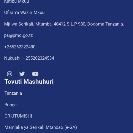
Katibu Mkuu
Ofisi Ya Waziri Mkuu
Mji wa Serikali, Mtumba, 40412 S.L.P 980, Dodoma Tanzania.
ps@pmo.go.tz
+255262322480
Nukushi: +255262324534
Tovuti Mashuhuri
Tanzania
Bunge
OR-UTUMISHI
Mamlaka ya Serikali Mtandao (e-GA)