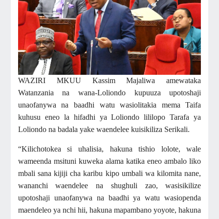
WAZIRI MKUU Kassim Majaliwa amewataka
Watanzania na wana-Loliondo kupuuza upotoshaji
unaofanywa na baadhi watu wasiolitakia mema Taifa
kuhusu eneo la hifadhi ya Loliondo lililopo Tarafa ya
Loliondo na badala yake waendelee kuisikiliza Serikali.
“Kilichotokea si uhalisia, hakuna tishio lolote, wale
wameenda msituni kuweka alama katika eneo ambalo liko
mbali sana kijiji cha karibu kipo umbali wa kilomita nane,
wananchi waendelee na shughuli zao, wasisikilize
upotoshaji unaofanywa na baadhi ya watu wasiopenda
maendeleo ya nchi hii, hakuna mapambano yoyote, hakuna