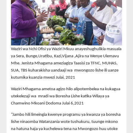
Waziri wa Nchi Ofisi ya Waziri Mkuu anayeshughulikia masuala
ya Sera, Bunge,Uratibu, Kazi,Vijana ,Ajira na Wenye Ulemavu
Mhe. Jenista Mhagama ameziagiza Taasisi za TFNC, MUHAS,
SUA, TBS kuharakisha uandaaji wa mwongozo lishe ili uanze
kutumika kuanzia mwezi Julai, 2021
Waziri Mhagama ametoa agizo hilo alipotembelea na kukagua
utekelezaji wa mradi wa Boresha Lishe katika Wilaya ya
Chamwino Mkoani Dodoma Julai 6,2021
“Jambo hili limeingia kwenye programu ya kwanza ya boresha
lishe ninaomba Watanzania wote tushukuru, tuunge mkono
na hatuna haja ya kuchelewa tena na Mwongozo huu utoke