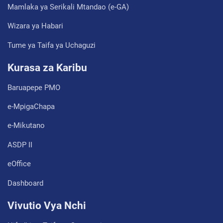
Mamlaka ya Serikali Mtandao (e-GA)
Wizara ya Habari
Tume ya Taifa ya Uchaguzi
Kurasa za Karibu
Baruapepe PMO
e-MpigaChapa
e-Mikutano
ASDP II
eOffice
Dashboard
Vivutio Vya Nchi