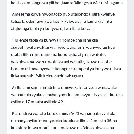
kabla ya mpango wa pili haujaanza”Aliongeza Waziri Mhagama
Amesema kuwa mwongozo huo utaliondoa Taifa kwenye
tatizo la udumavu kwa kiasi kikubwa sana kama kila mtu
atajuenga tabia ya kunywa uji wa lishe bora.
“Tujenge tabia ya kunywa kikombe cha lishe kila
asubuhi,wafanyakazi wanywe,wanafunzi wanywe,uji huu
utabadilisha mtazamo na kuboresha afya za watoto,
wakubwa na wazee wote kwani wanaitaji kuwa na lishe
bora,mimi mwenyewe nitaongoza kampeni ya kunywa uji wa
lishe asubuhi ”Alisisitiza Waziri Mhagama.
Aidha amesema mradi huo umeweza kuongeza wanawake
wanaokula vyakula mchanganyiko ambavyo ni vya asili kutoka
asilimia 17 mpaka asilimia 49.
Pia idadi ya watoto kutoka miezi 6-23 wanaopata vyakula
mchanganyiko imeongezeka kutoka asilimia 3 mpaka 35 na
kusisitiza kuwa mradi huu umekuwa na faida kubwa sana.