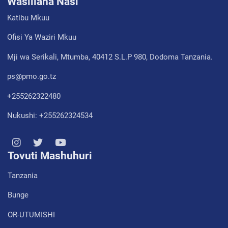
Wasiliana Nasi
Katibu Mkuu
Ofisi Ya Waziri Mkuu
Mji wa Serikali, Mtumba, 40412 S.L.P 980, Dodoma Tanzania.
ps@pmo.go.tz
+255262322480
Nukushi: +255262324534
Tovuti Mashuhuri
Tanzania
Bunge
OR-UTUMISHI