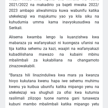
2021/2022 na makadirio ya bajeti mwaka 2022/
2023 ambapo aliwahimiza kuwa wabunifu katika
utekelezaji wa majukumu yao ya kila siku na
kuhudumia umma kama inavyokusudiwa na
Serikali.
Alisema kwamba lengo la kuanzishwa kwa
mabaraza ya wafanyakazi ni kuongeza ufanisi na
tija katika sehemu za kazi, waajiri na wafanyakazi
kubadilishana mawazo na kubaini mbinu
mbalimbali za kukabiliana na changamoto
zinazowakabili.
“Baraza hili linazinduliwa kwa mara ya kwanza
hivyo kukutana kwenu hapa iwe sehemu muhimu
kwenu ya kuibua ubunifu katika mipango yenu na
utekelezaji wa shughuli za ofisi kwa kutumia
rasilimali zilizopo tuone namna gani tunaweza
kubuni mambo mbalimbali katika mipango yetu