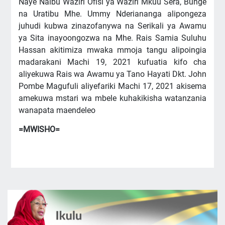
Naye Naibu Waziri Ofisi ya Waziri Mkuu Sera, Bunge
na Uratibu Mhe. Ummy Nderiananga alipongeza
juhudi kubwa zinazofanywa na Serikali ya Awamu
ya Sita inayoongozwa na Mhe. Rais Samia Suluhu
Hassan akitimiza mwaka mmoja tangu alipoingia
madarakani Machi 19, 2021 kufuatia kifo cha
aliyekuwa Rais wa Awamu ya Tano Hayati Dkt. John
Pombe Magufuli aliyefariki Machi 17, 2021 akisema
amekuwa mstari wa mbele kuhakikisha watanzania
wanapata maendeleo
=MWISHO=