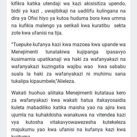
kifikra katika utendaji wa kazi akisisitiza upendo,
bidii ya kazi , uwajibikaji na uadilifu kulingana na
dira ya Ofisi hiyo ya kutoa huduma bora kwa umma
na kufikia malengo ya serikali kwa kuratibu sekta
zote kwa ufanisi na tija.
“Tuepuke kufanya kazi kwa mazoea kwa upande wa
Menejimenti tunatakiwa kujipanga ipasavyo
kusimamia upatikanaji wa haki za wafanyakazi na
wafanyakazi kuzingatia wajibu wao kwa sababu
suala la haki za wafanyakazi ni muhimu sana
tukalipa kipaumbele,”Alieleza.
Wakati huohuo aliitaka Menejimenti kutataua kero
za wafanyakazi kwa wakati hatua itakayosaidia
kuleta mabadiliko katika maisha yao na ajira kwa
ujumla na kuhakikisha wanakuwa na vitendea kazi
vya kutosha vitakavyowawezesha kutekeleza
majukumu yao kwa ufanisi na kufanya kazi kwa
kujituma.