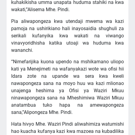
kuhakikisha umma unapata huduma stahiki na kwa
wakati,”Alisema Mhe. Pindi.
Pia aliwapongeza kwa utendaji mwema wa kazi
pamoja na ushirikiano hali inayosaidia shughuli za
serikali kufanyika kwa wakati na viwango
vinavyoridhisha katika utoaji wa huduma kwa
wananchi.
“Nimefarijika kuona upendo na mshikamano uliopo
kati ya Menejimeti na wafanyakazi wote wa ofisi hii
Idara zote na upande wa sera kwa kweli
nawapongeza sana na moyo huu wa kazi mlionao
unajenga heshima ya Ofisi ya Waziri Mkuu
ninawapongeza sana na Mheshimiwa Waziri Mkuu
anatambua tuko hapa na amewapongeza
sana,”Alipongeza Mhe. Pindi.
Hata hivyo Mhe. Waziri Pindi aliwahimiza watumishi
hao kuacha kufanya kazi kwa mazoea na kubadilika