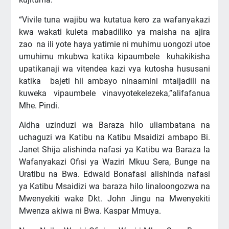
“Vivile tuna wajibu wa kutatua kero za wafanyakazi
kwa wakati kuleta mabadiliko ya maisha na ajira
zao na ili yote haya yatimie ni muhimu uongozi utoe
umuhimu mkubwa katika kipaumbele kuhakikisha
upatikanaji wa vitendea kazi vya kutosha hususani
katika bajeti hii ambayo ninaamini mtaijadili na
kuweka vipaumbele vinavyotekelezeka,”alifafanua
Mhe. Pindi.
Aidha uzinduzi wa Baraza hilo uliambatana na
uchaguzi wa Katibu na Katibu Msaidizi ambapo Bi.
Janet Shija alishinda nafasi ya Katibu wa Baraza la
Wafanyakazi Ofisi ya Waziri Mkuu Sera, Bunge na
Uratibu na Bwa. Edwald Bonafasi alishinda nafasi
ya Katibu Msaidizi wa baraza hilo linaloongozwa na
Mwenyekiti wake Dkt. John Jingu na Mwenyekiti
Mwenza akiwa ni Bwa. Kaspar Mmuya.