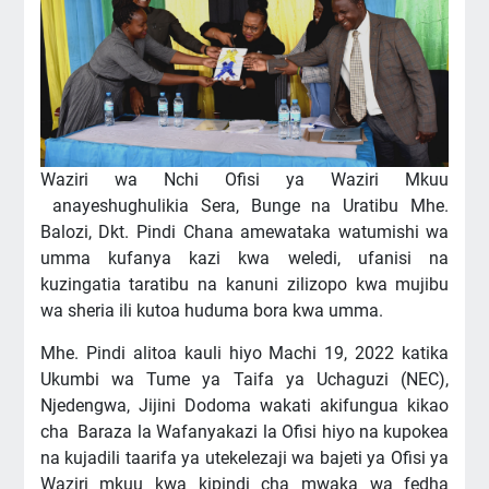
Waziri wa Nchi Ofisi ya Waziri Mkuu
anayeshughulikia Sera, Bunge na Uratibu Mhe.
Balozi, Dkt. Pindi Chana amewataka watumishi wa
umma kufanya kazi kwa weledi, ufanisi na
kuzingatia taratibu na kanuni zilizopo kwa mujibu
wa sheria ili kutoa huduma bora kwa umma.
Mhe. Pindi alitoa kauli hiyo Machi 19, 2022 katika
Ukumbi wa Tume ya Taifa ya Uchaguzi (NEC),
Njedengwa, Jijini Dodoma wakati akifungua kikao
cha Baraza la Wafanyakazi la Ofisi hiyo na kupokea
na kujadili taarifa ya utekelezaji wa bajeti ya Ofisi ya
Waziri mkuu kwa kipindi cha mwaka wa fedha