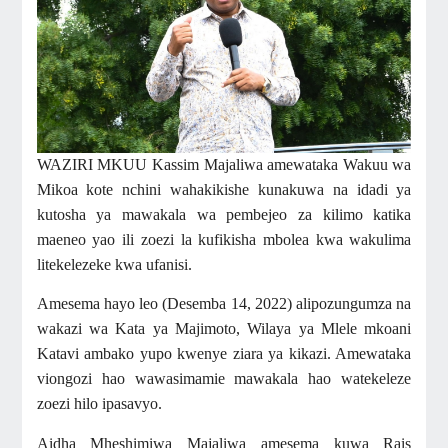
WAZIRI MKUU Kassim Majaliwa amewataka Wakuu wa
Mikoa kote nchini wahakikishe kunakuwa na idadi ya
kutosha ya mawakala wa pembejeo za kilimo katika
maeneo yao ili zoezi la kufikisha mbolea kwa wakulima
litekelezeke kwa ufanisi.
Amesema hayo leo (Desemba 14, 2022) alipozungumza na
wakazi wa Kata ya Majimoto, Wilaya ya Mlele mkoani
Katavi ambako yupo kwenye ziara ya kikazi. Amewataka
viongozi hao wawasimamie mawakala hao watekeleze
zoezi hilo ipasavyo.
Aidha Mheshimiwa Majaliwa amesema kuwa Rais