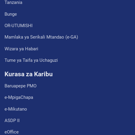
Tanzania
Bunge
OR-UTUMISHI
Mamlaka ya Serikali Mtandao (e-GA)
Wizara ya Habari
Tume ya Taifa ya Uchaguzi
Kurasa za Karibu
Baruapepe PMO
e-MpigaChapa
e-Mikutano
ASDP II
eOffice