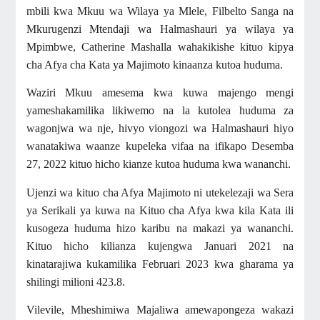
mbili kwa Mkuu wa Wilaya ya Mlele, Filbelto Sanga na
Mkurugenzi Mtendaji wa Halmashauri ya wilaya ya
Mpimbwe, Catherine Mashalla wahakikishe kituo kipya
cha Afya cha Kata ya Majimoto kinaanza kutoa huduma.
Waziri Mkuu amesema kwa kuwa majengo mengi
yameshakamilika likiwemo na la kutolea huduma za
wagonjwa wa nje, hivyo viongozi wa Halmashauri hiyo
wanatakiwa waanze kupeleka vifaa na ifikapo Desemba
27, 2022 kituo hicho kianze kutoa huduma kwa wananchi.
Ujenzi wa kituo cha Afya Majimoto ni utekelezaji wa Sera
ya Serikali ya kuwa na Kituo cha Afya kwa kila Kata ili
kusogeza huduma hizo karibu na makazi ya wananchi.
Kituo hicho kilianza kujengwa Januari 2021 na
kinatarajiwa kukamilika Februari 2023 kwa gharama ya
shilingi milioni 423.8.
Vilevile, Mheshimiwa Majaliwa amewapongeza wakazi