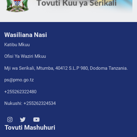
Wasiliana Nasi
Katibu Mkuu
Ofisi Ya Waziri Mkuu
Mji wa Serikali, Mtumba, 40412 S.L.P 980, Dodoma Tanzania.
ps@pmo.go.tz
+255262322480
Nukushi: +255262324534
Tovuti Mashuhuri