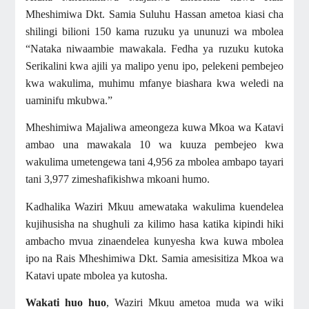
Mheshimiwa Dkt. Samia Suluhu Hassan ametoa kiasi cha
shilingi bilioni 150 kama ruzuku ya ununuzi wa mbolea
“Nataka niwaambie mawakala. Fedha ya ruzuku kutoka
Serikalini kwa ajili ya malipo yenu ipo, pelekeni pembejeo
kwa wakulima, muhimu mfanye biashara kwa weledi na
uaminifu mkubwa.”
Mheshimiwa Majaliwa ameongeza kuwa Mkoa wa Katavi
ambao una mawakala 10 wa kuuza pembejeo kwa
wakulima umetengewa tani 4,956 za mbolea ambapo tayari
tani 3,977 zimeshafikishwa mkoani humo.
Kadhalika Waziri Mkuu amewataka wakulima kuendelea
kujihusisha na shughuli za kilimo hasa katika kipindi hiki
ambacho mvua zinaendelea kunyesha kwa kuwa mbolea
ipo na Rais Mheshimiwa Dkt. Samia amesisitiza Mkoa wa
Katavi upate mbolea ya kutosha.
Wakati huo huo
, Waziri Mkuu ametoa muda wa wiki