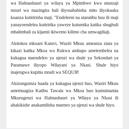
wa Halmashauri ya wilaya ya Mpimbwe kwa utunzaji
mzuri wa mazingira hali iliyosababisha mito iliyokauka
kuanza kutiririsha maji. "Endeleeni na utaratibu huu ili maji
yanayoendelea kutiririka yaweze kutumika katika shughuli
mbalimbali za kijamii ikiwemo kilimo cha umwagiliaji.
Akitokea mkoani Katavi, Waziri Mkuu ameanza ziara ya
kikazi katika Mkoa wa Rukwa ambapo ametembelea na
kukagua maendeleo ya ujenzi wa shule ya Sekondari ya
Paramawe iliyopo Wilayani ya Nkasi. Shule hiyo
inajengwa kupitia mradi wa SEQUIP.
Akizungumza baada ya kukagua ujenzi huo, Waziri Mkuu
amemuagiza Katibu Tawala wa Mkoa huo kumsimamia
Mkurugenzi wa Halmashauri ya Wilaya ya Nkasi ili
ahakikishe anakamilisha maeneo ya ujenzi wa shule hiyo.