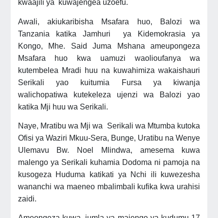
kwaajili ya kuwajengea uzoefu.
Awali, akiukaribisha Msafara huo, Balozi wa
Tanzania katika Jamhuri ya Kidemokrasia ya
Kongo, Mhe. Said Juma Mshana ameupongeza
Msafara huo kwa uamuzi waolioufanya wa
kutembelea Mradi huu na kuwahimiza wakaishauri
Serikali yao kuitumia Fursa ya kiwanja
walichopatiwa kutekeleza ujenzi wa Balozi yao
katika Mji huu wa Serikali.
Naye, Mratibu wa Mji wa Serikali wa Mtumba kutoka
Ofisi ya Waziri Mkuu-Sera, Bunge, Uratibu na Wenye
Ulemavu Bw. Noel Mlindwa, amesema kuwa
malengo ya Serikali kuhamia Dodoma ni pamoja na
kusogeza Huduma katikati ya Nchi ili kuwezesha
wananchi wa maeneo mbalimbali kufika kwa urahisi
zaidi.
Ameongeza kuwa, jumla ya majengo ya kudumu 17