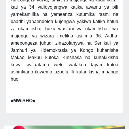
kati ya 34 yalioyojengwa katika awamu ya pili
yamekamilika na yameanza kutumika rasmi na
baadhi yanaendelea kujengwa yakiwa katika hatua
za ukamilishaji huku wastani wa ukamilishaji wa
majengo ya wizara imefikia asilimia 96. Aidha,
amepongeza juhudi zinazofanywa na Seriikali ya
Jamhuri ya Kidemokrasia ya Kongo kuhanisha
Makao Makuu kutoka Kinshasa na kuhakikisha
kuwa wataalamu wetu watakua tayari kutoa
ushirikiano ikiwemo uzoefu ili kufanikisha mpango
huo.
=MWISHO=