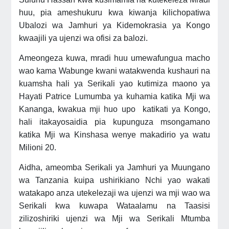
huu, pia ameshukuru kwa kiwanja kilichopatiwa
Ubalozi wa Jamhuri ya Kidemokrasia ya Kongo
kwaajili ya ujenzi wa ofisi za balozi.
Ameongeza kuwa, mradi huu umewafungua macho
wao kama Wabunge kwani watakwenda kushauri na
kuamsha hali ya Serikali yao kutimiza maono ya
Hayati Patrice Lumumba ya kuhamia katika Mji wa
Kananga, kwakua mji huo upo katikati ya Kongo,
hali itakayosaidia pia kupunguza msongamano
katika Mji wa Kinshasa wenye makadirio ya watu
Milioni 20.
Aidha, ameomba Serikali ya Jamhuri ya Muungano
wa Tanzania kuipa ushirikiano Nchi yao wakati
watakapo anza utekelezaji wa ujenzi wa mji wao wa
Serikali kwa kuwapa Wataalamu na Taasisi
zilizoshiriki ujenzi wa Mji wa Serikali Mtumba