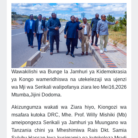
Wawakilishi wa Bunge la Jamhuri ya Kidemokrasia
ya Kongo wameridhiswa na utekelezaji wa ujenzi
wa Mji wa Serikali walipofanya ziara leo Mei16,2026
Mtumba,Jijini Dodoma.
Akizungumza wakati wa Ziara hiyo, Kiongozi wa
msafara kutoka DRC, Mhe. Prof. Willy Mishiki (Mb)
ameipongeza Serikali ya Jamhuri ya Muungano wa
Tanzania chini ya Mheshimiwa Rais Dkt. Samia
Suluhu Hassan kwa kusimamia na kutekeleza Mradi