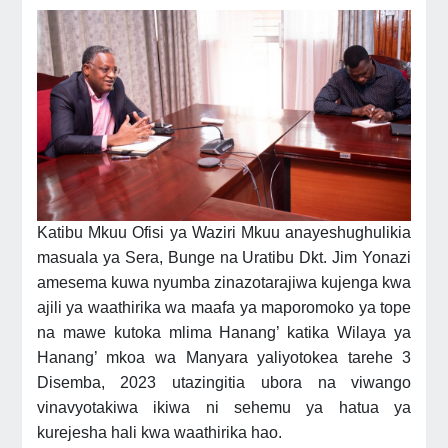
Katibu Mkuu Ofisi ya Waziri Mkuu anayeshughulikia
masuala ya Sera, Bunge na Uratibu Dkt. Jim Yonazi
amesema kuwa nyumba zinazotarajiwa kujenga kwa
ajili ya waathirika wa maafa ya maporomoko ya tope
na mawe kutoka mlima Hanang’ katika Wilaya ya
Hanang’ mkoa wa Manyara yaliyotokea tarehe 3
Disemba, 2023 utazingitia ubora na viwango
vinavyotakiwa ikiwa ni sehemu ya hatua ya
kurejesha hali kwa waathirika hao.