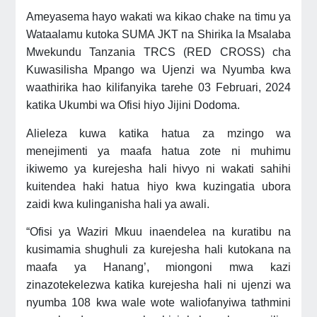
Ameyasema hayo wakati wa kikao chake na timu ya
Wataalamu kutoka SUMA JKT na Shirika la Msalaba
Mwekundu Tanzania TRCS (RED CROSS) cha
Kuwasilisha Mpango wa Ujenzi wa Nyumba kwa
waathirika hao kilifanyika tarehe 03 Februari, 2024
katika Ukumbi wa Ofisi hiyo Jijini Dodoma.
Alieleza kuwa katika hatua za mzingo wa
menejimenti ya maafa hatua zote ni muhimu
ikiwemo ya kurejesha hali hivyo ni wakati sahihi
kuitendea haki hatua hiyo kwa kuzingatia ubora
zaidi kwa kulinganisha hali ya awali.
“Ofisi ya Waziri Mkuu inaendelea na kuratibu na
kusimamia shughuli za kurejesha hali kutokana na
maafa ya Hanang’, miongoni mwa kazi
zinazotekelezwa katika kurejesha hali ni ujenzi wa
nyumba 108 kwa wale wote waliofanyiwa tathmini