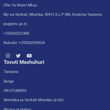
Ofisi Ya Waziri Mkuu
Mji wa Serikali, Mtumba, 40412 S.L.P 980, Dodoma Tanzania.
ps@pmo.go.tz
+255262322480
Nukushi: +255262324534
Tovuti Mashuhuri
Tanzania
Bunge
OR-UTUMISHI
Mamlaka ya Serikali Mtandao (e-GA)
Wizara ya Habari