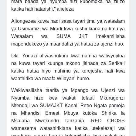
mara baada ya nyumba hizi kubomoka na zilizo
katika hali hatarishi,” alieleza
Aliongezea kuwa hadi sasa tayari timu ya wataalam
ya Usimamizi wa Mradi kwa kushirikiana na timu ya
Wataalam wa SUMA JKT imekamilisha
mapendekezo ya maandalizi ya hatua za ujenzi huo.
Dkt. Yonazi aliwashukuru kwa namna walivyojitoa
na kuwa tayari kuunga mkono jitihada za Serikali
katika hatua hiyo muhimu ya kurejesha hali kwa
waathirika wa maafa Wilayani humo.
Wakiwasilisha taarifa ya Mpango wa Ujenzi wa
Nyumba hizo kwa wakati tofauti Mkurugenzi
Mtendaji wa SUMAJKT Kanali Petro Ngata pamoja
na Mhandisi Ernest Mbuya kutoka Shirika la
Msalaba Mwekundu Tanzania -RED CROSS
wamesema watashirikiana katika utekelezaji wa
mradi wa ujenzi huo ili kukamilisha kwa wakati na