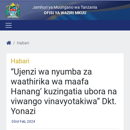
Jamhuri ya Muungano wa Tanzania
OFISI YA WAZIRI MKUU
Habari
Habari
“Ujenzi wa nyumba za
waathirika wa maafa
Hanang’ kuzingatia ubora na
viwango vinavyotakiwa” Dkt.
Yonazi
03rd Feb, 2024