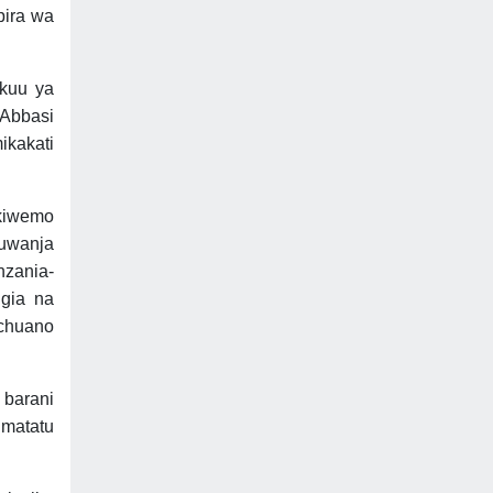
pira wa
akuu ya
 Abbasi
ikakati
ikiwemo
uwanja
zania-
gia na
ichuano
 barani
 matatu