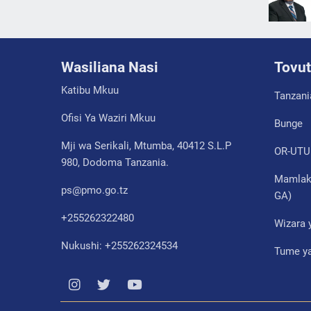
Wasiliana Nasi
Tovut
Katibu Mkuu
Tanzani
Ofisi Ya Waziri Mkuu
Bunge
Mji wa Serikali, Mtumba, 40412 S.L.P
OR-UTU
980, Dodoma Tanzania.
Mamlaka
ps@pmo.go.tz
GA)
+255262322480
Wizara 
Nukushi: +255262324534
Tume ya