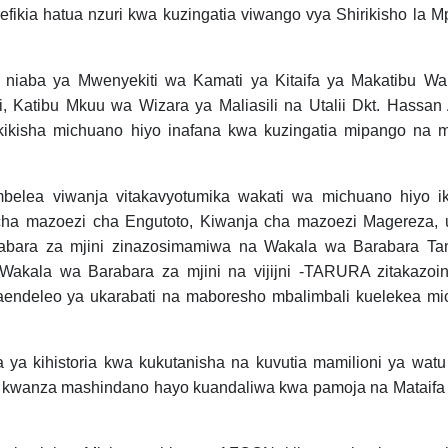
kia hatua nzuri kwa kuzingatia viwango vya Shirikisho la M
a niaba ya Mwenyekiti wa Kamati ya Kitaifa ya Makatibu W
, Katibu Mkuu wa Wizara ya Maliasili na Utalii Dkt. Hassan
kikisha michuano hiyo inafana kwa kuzingatia mipango na m
mbelea viwanja vitakavyotumika wakati wa michuano hiyo 
ha mazoezi cha Engutoto, Kiwanja cha mazoezi Magereza, 
bara za mjini zinazosimamiwa na Wakala wa Barabara Tan
ala wa Barabara za mjini na vijijni -TARURA zitakazoin
aendeleo ya ukarabati na maboresho mbalimbali kuelekea m
a kihistoria kwa kukutanisha na kuvutia mamilioni ya watu
ya kwanza mashindano hayo kuandaliwa kwa pamoja na Mataifa