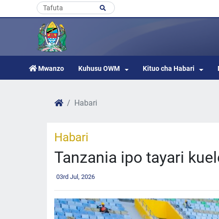
Mwanzo
Kuhusu OWM
Kituo cha Habari
Habari
Habari
Tanzania ipo tayari ku
03rd Jul, 2026