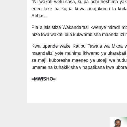
"Ni wakati wetu sasa, kuipa nchi heshima ya
eneo lake na kujua kuwa anajukumu la kuifa
Abbasi.
Pia alisisistiza Wakandarasi kwenye miradi m
hizo kwa wakati bila kukwambisha maandalizi 
Kwa upande wake Katibu Tawala wa Mkoa w
maandalizi yote muhimu ikiwemo ya ukarabati
za maji, kuboresha maeneo ya utoaji wa hudu
umeme na kuhakikisha vinapatikana kwa ubora
=MWISHO=