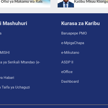
i Mashuhuri
Kurasa za Karibu
a
Baruapepe PMO
e-MpigaChapa
MISHI
e-Mikutano
 ya Serikali Mtandao (e-
ASDP II
eOffice
ya Habari
Dashboard
 Taifa ya Uchaguzi