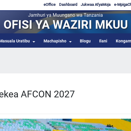
eOffice
Dashboard
Jukwaa AfyaMoja
e-MpigaC
Jamhuri ya Muungano wa Tanzania
OFISI YA WAZIRI MKUU
Masuala Uratibu
Machapisho
Blogu
Ilani
Kongam
elekea AFCON 2027