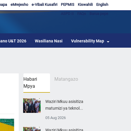
hapa
eMrejesho
e-Vibali Kusafiri
PEPMIS
Kiswahili
English
ASPD II
FAQs
Barua pepe
ano U&T 2026
Wasiliana Nasi
Vulnerability Map
Habari
Matangazo
Mpya
Waziri Mkuu asisitiza
matumizi ya teknol...
05 Aug 2026
Waziri Mkuu asisitiza