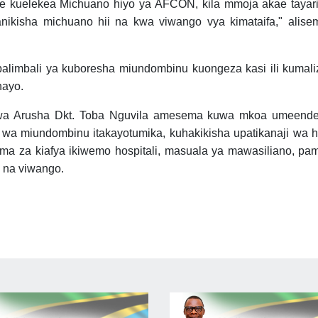
ke kuelekea Michuano hiyo ya AFCON, kila mmoja akae tayari
nikisha michuano hii na kwa viwango vya kimataifa," alise
balimbali ya kuboresha miundombinu kuongeza kasi ili kumali
hayo.
a Arusha Dkt. Toba Nguvila amesema kuwa mkoa umeende
 wa miundombinu itakayotumika, kuhakikisha upatikanaji wa
ma za kiafya ikiwemo hospitali, masuala ya mawasiliano, pa
 na viwango.