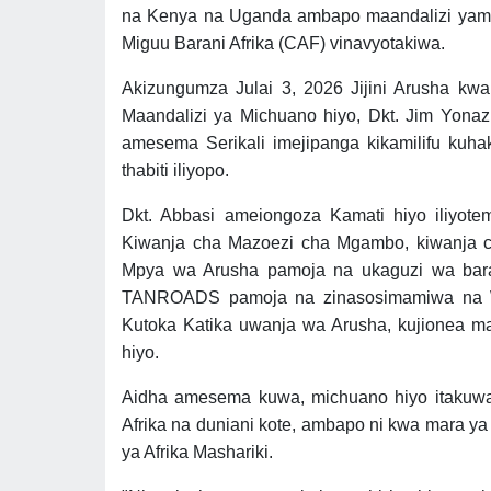
na Kenya na Uganda ambapo maandalizi yamefi
Miguu Barani Afrika (CAF) vinavyotakiwa.
Akizungumza Julai 3, 2026 Jijini Arusha kw
Maandalizi ya Michuano hiyo, Dkt. Jim Yonazi
amesema Serikali imejipanga kikamilifu kuha
thabiti iliyopo.
Dkt. Abbasi ameiongoza Kamati hiyo iliyote
Kiwanja cha Mazoezi cha Mgambo, kiwanja c
Mpya wa Arusha pamoja na ukaguzi wa bara
TANROADS pamoja na zinasosimamiwa na Wak
Kutoka Katika uwanja wa Arusha, kujionea m
hiyo.
Aidha amesema kuwa, michuano hiyo itakuwa y
Afrika na duniani kote, ambapo ni kwa mara 
ya Afrika Mashariki.