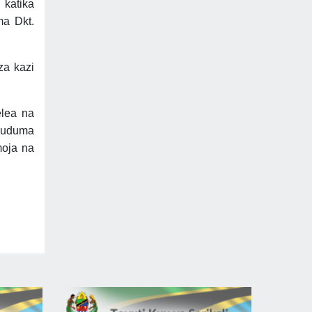
 katika
ma Dkt.
za kazi
lea na
 huduma
moja na