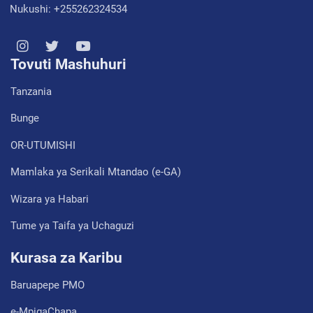
Nukushi: +255262324534
Tovuti Mashuhuri
Tanzania
Bunge
OR-UTUMISHI
Mamlaka ya Serikali Mtandao (e-GA)
Wizara ya Habari
Tume ya Taifa ya Uchaguzi
Kurasa za Karibu
Baruapepe PMO
e-MpigaChapa