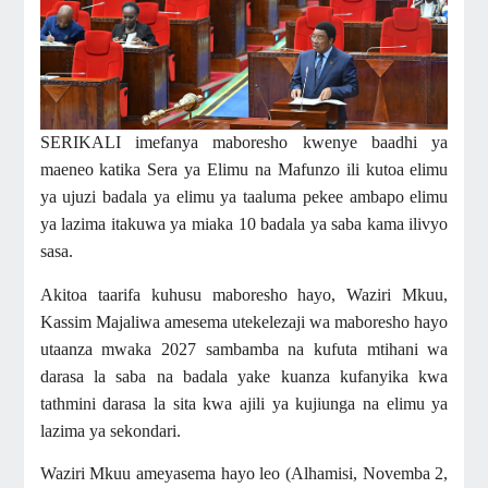
SERIKALI imefanya maboresho kwenye baadhi ya
maeneo katika Sera ya Elimu na Mafunzo
ili kutoa elimu
ya ujuzi badala ya elimu ya taaluma pekee
ambapo elimu
ya lazima itakuwa ya miaka 10 badala ya saba kama ilivyo
sasa.
Akitoa taarifa kuhusu maboresho hayo, Waziri Mkuu,
Kassim Majaliwa amesema utekelezaji wa maboresho hayo
utaanza mwaka 2027 sambamba na kufuta mtihani wa
darasa la saba na badala yake kuanza kufanyika kwa
tathmini darasa la sita kwa ajili ya kujiunga na elimu ya
lazima ya sekondari.
Waziri Mkuu ameyasema hayo leo (Alhamisi, Novemba 2,