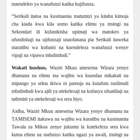
maendeleo ya wanafunzi katika kujifunza.
“Serikali itatoa na kusimamia matumizi ya kitabu kimoja
cha kiada kwa kila somo katika elimu ya msingi na
Sekondari ili kufanikisha upimaji wa matokeo ya
ufundishaji na ujifunzaji unaofanana pia Serikali itaweka
utaratibu wa kubaini na kuendeleza wanafunzi wenye
vipaji na vipawa mbalimbali.”
Wakati huohuo,
Waziri Mkuu amesema Wizara yenye
dhamana na elimu ina wajibu wa kuandaa mikakati na
mipango ya sekta ikiwa ni pamoja na kutafuta rasilimali
mbalimbali kwa ajili ya utekelezaji na kufanya ufuatiliaji na
tathmini ya utekelezaji wa sera hiyo.
Aidha, Waziri Mkuu amesema Wizara yenye dhamana na
TAMISEMI itakuwa na wajibu wa kuratibu na kusimamia
Tawala za Mikoa zenye jukumu la kutekeleza sera kwa
kutoa elimu na mafunzo katika ngazi ya awali, msingi na