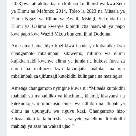
2023) wakati akitoa taarifa kuhusu kuidhinishwa kwa Sera
ya Elimu na Mafunzo 2014, Toleo la 2023 na Mitaala ya
Elimu Ngazi ya Elimu ya Awali, Msingi, Sekondari na
Elimu ya Ualimu kwenye kipindi cha maswali ya papo
kwa papo kwa Waziri Mkuu bungeni jijini Dodoma.
Amesema hatua hiyo imefikiwa baada ya kubainika kwa
changamoto mbalimbali zikiwemo, mfumo wa elimu
kujikita zaidi kwenye elimu ya jumla na kukosa fursa za
elimu na mafunzo kwa kuzingatia mahitaji na njia
mbalimbali za ujifunzaji kutokidhi kulingana na mazingira.
Ametaja changamoto nyingine kuwa ni: “Mitaala kutokidhi
mahitaji ya mabadiliko ya kiuchumi, kijamii, kisayansi na
kiteknolojia, mfumo usio fanisi wa udhibiti na ithibati ya
elimu na upungufu wa nguvu kazi. Changamoto hizo
zilizaa hitaji la kuboresha sera yetu ya elimu ili kukidhi
mahitaji ya sasa na wakati ujao.”