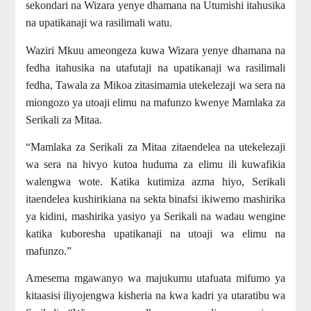
sekondari na Wizara yenye dhamana na Utumishi itahusika
na upatikanaji wa rasilimali watu.
Waziri Mkuu ameongeza kuwa Wizara yenye dhamana na
fedha itahusika na utafutaji na upatikanaji wa rasilimali
fedha, Tawala za Mikoa zitasimamia utekelezaji wa sera na
miongozo ya utoaji elimu na mafunzo kwenye Mamlaka za
Serikali za Mitaa.
“Mamlaka za Serikali za Mitaa zitaendelea na utekelezaji
wa sera na hivyo kutoa huduma za elimu ili kuwafikia
walengwa wote. Katika kutimiza azma hiyo, Serikali
itaendelea kushirikiana na sekta binafsi ikiwemo mashirika
ya kidini, mashirika yasiyo ya Serikali na wadau wengine
katika kuboresha upatikanaji na utoaji wa elimu na
mafunzo.”
Amesema mgawanyo wa majukumu utafuata mifumo ya
kitaasisi iliyojengwa kisheria na kwa kadri ya utaratibu wa