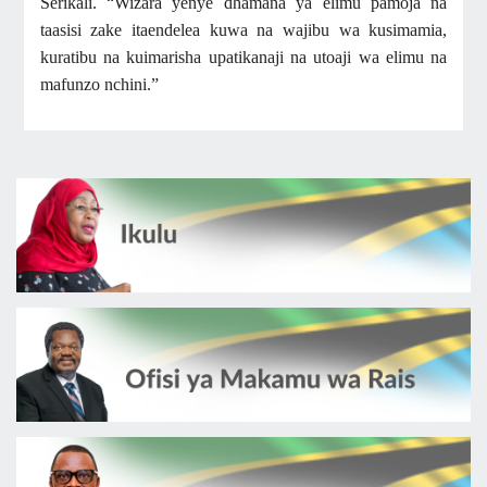
Serikali. “Wizara yenye dhamana ya elimu pamoja na
taasisi zake itaendelea kuwa na wajibu wa kusimamia,
kuratibu na kuimarisha upatikanaji na utoaji wa elimu na
mafunzo nchini.”