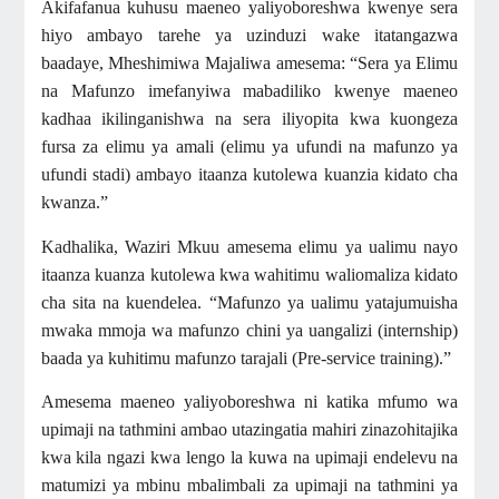
Akifafanua kuhusu maeneo yaliyoboreshwa kwenye sera
hiyo ambayo tarehe ya uzinduzi wake itatangazwa
baadaye, Mheshimiwa Majaliwa amesema: “Sera ya Elimu
na Mafunzo imefanyiwa mabadiliko kwenye maeneo
kadhaa ikilinganishwa na sera iliyopita kwa kuongeza
fursa za elimu ya amali (elimu ya ufundi na mafunzo ya
ufundi stadi) ambayo itaanza kutolewa kuanzia kidato cha
kwanza.”
Kadhalika, Waziri Mkuu amesema elimu ya ualimu nayo
itaanza kuanza kutolewa kwa wahitimu waliomaliza kidato
cha sita na kuendelea. “Mafunzo ya ualimu yatajumuisha
mwaka mmoja wa mafunzo chini ya uangalizi (internship)
baada ya kuhitimu mafunzo tarajali (Pre-service training).”
Amesema maeneo yaliyoboreshwa ni katika mfumo wa
upimaji na tathmini ambao utazingatia mahiri zinazohitajika
kwa kila ngazi kwa lengo la kuwa na upimaji endelevu na
matumizi ya mbinu mbalimbali za upimaji na tathmini ya