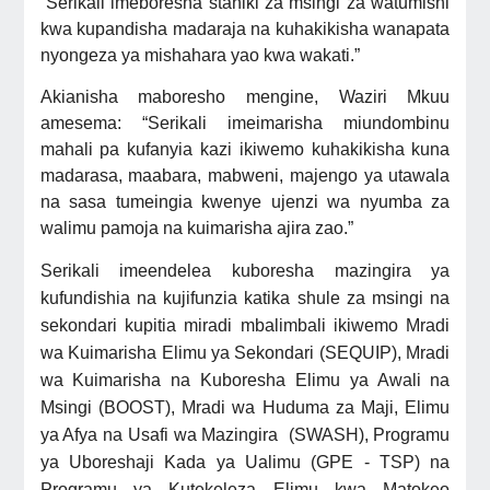
“Serikali imeboresha stahiki za msingi za watumishi
kwa kupandisha madaraja na kuhakikisha wanapata
nyongeza ya mishahara yao kwa wakati.”
Akianisha maboresho mengine, Waziri Mkuu
amesema: “Serikali imeimarisha miundombinu
mahali pa kufanyia kazi ikiwemo kuhakikisha kuna
madarasa, maabara, mabweni, majengo ya utawala
na sasa tumeingia kwenye ujenzi wa nyumba za
walimu pamoja na kuimarisha ajira zao.”
Serikali imeendelea kuboresha mazingira ya
kufundishia na kujifunzia katika shule za msingi na
sekondari kupitia miradi mbalimbali ikiwemo
Mradi
wa Kuimarisha Elimu ya Sekondari (SEQUIP)
, Mradi
wa
Kuimarisha na Kuboresha Elimu ya Awali na
Msingi (
BOOST),
Mradi wa Huduma za Maji, Elimu
ya Afya na Usafi wa Mazingira (SWASH)
,
Programu
ya Uboreshaji Kada ya Ualimu (GPE - TSP)
na
Programu ya Kutekeleza Elimu kwa Matokeo