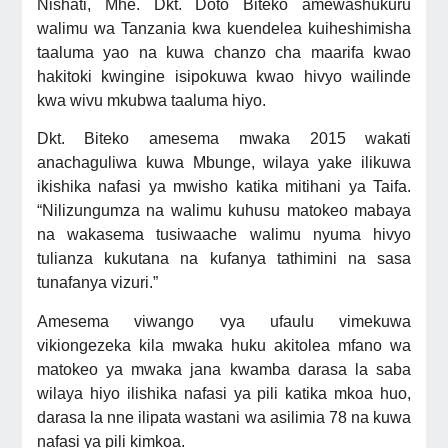
Nishati, Mhe. Dkt. Doto Biteko amewashukuru
walimu wa Tanzania kwa kuendelea kuiheshimisha
taaluma yao na kuwa chanzo cha maarifa kwao
hakitoki kwingine isipokuwa kwao hivyo wailinde
kwa wivu mkubwa taaluma hiyo.
Dkt. Biteko amesema mwaka 2015 wakati
anachaguliwa kuwa Mbunge, wilaya yake ilikuwa
ikishika nafasi ya mwisho katika mitihani ya Taifa.
“Nilizungumza na walimu kuhusu matokeo mabaya
na wakasema tusiwaache walimu nyuma hivyo
tulianza kukutana na kufanya tathimini na sasa
tunafanya vizuri.”
Amesema viwango vya ufaulu vimekuwa
vikiongezeka kila mwaka huku akitolea mfano wa
matokeo ya mwaka jana kwamba darasa la saba
wilaya hiyo ilishika nafasi ya pili katika mkoa huo,
darasa la nne ilipata wastani wa asilimia 78 na kuwa
nafasi ya pili kimkoa.