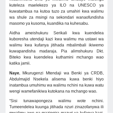
kuteleza maelekezo ya ILO na UNESCO ya
kuwatambua na kutoa tuzo za umahiri kwa walimu
wa shule za msingi na sekondari wanaofundisha
masomo ya kusoma, kuandika na kuhesabu.
Aidha ameishukuru Serikali kwa kuendelea
kuboresha utendaji kazi kwa walimu ma ustawi wa
walimu kwa kufanya jitihada mbalimbali ikiwemo
kuwapandisha madaraja. Pia alimshukuru Dkt.
Biteko kwa kuendelea kuthamini mchango wao
katika jamii.
Naye
, Mkurugenzi Mtendaji wa Benki ya CRDB,
Abdulmajid Nsekela alisema kuwa benki hiyo
inatambua umuhimu wa walimu nchini na kuwa watu
wengi wamefanikiwa kutokana na mchango wao.
“Sisi tunawapongeza walimu wote nchini.
Tumeendelea kuunga jitihada nzuri zinazofanywa ili
mwalimu awe na mazingira mazuri ya kufanya kazi.