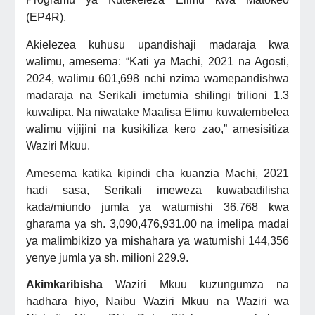
(EP4R)
.
Akielezea kuhusu upandishaji madaraja kwa
walimu, amesema: “Kati ya Machi, 2021 na Agosti,
2024, walimu 601,698 nchi nzima wamepandishwa
madaraja na Serikali imetumia shilingi trilioni 1.3
kuwalipa. Na niwatake Maafisa Elimu kuwatembelea
walimu vijijini na kusikiliza kero zao,” amesisitiza
Waziri Mkuu.
Amesema katika kipindi cha kuanzia M
achi, 2021
hadi sasa, Serikali imeweza kuwabadilisha
kada/miundo jumla ya watumishi 36,768 kwa
gharama ya sh. 3,090,476,931.00 na imelipa madai
ya malimbikizo ya mishahara ya watumishi 144,356
yenye jumla ya sh. milioni 229.9.
Akimkaribisha
Waziri Mkuu kuzungumza na
hadhara hiyo,
Naibu Waziri Mkuu na Waziri wa