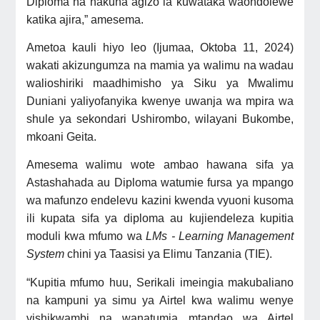
Diploma na hakuna agizo la kuwataka waondolewe
katika ajira,” amesema.
Ametoa
kauli
hiyo leo (Ijumaa, Oktoba 11, 2024)
wakati akizungumza na mamia ya walimu na wadau
walioshiriki maadhimisho ya Siku ya Mwalimu
Duniani yaliyofanyika kwenye uwanja wa mpira wa
shule ya sekondari
Ushirombo, wilayani Bukombe,
mkoani Geita.
Amesema walimu wote ambao hawana sifa ya
Astashahada au Diploma watumie fursa ya mpango
wa mafunzo endelevu kazini kwenda vyuoni kusoma
ili kupata sifa ya diploma au kujiendeleza kupitia
moduli kwa mfumo wa
LMs - Learning Management
System
chini ya Taasisi ya Elimu Tanzania (TIE).
“Kupitia mfumo huu, Serikali imeingia makubaliano
na kampuni ya simu ya Airtel kwa walimu wenye
vishikwambi na wanatumia mtandao wa Airtel