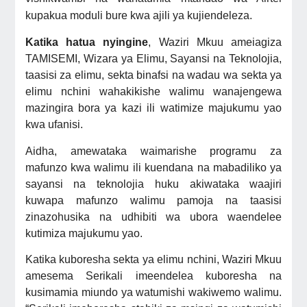
kupakua moduli bure kwa ajili ya kujiendeleza.
Katika hatua nyingine
, Waziri Mkuu
ameiagiza
TAMISEMI, Wizara ya Elimu, Sayansi na Teknolojia,
taasisi za elimu, sekta binafsi na wadau wa sekta ya
elimu nchini wahakikishe walimu wanajengewa
mazingira bora ya kazi ili watimize majukumu yao
kwa ufanisi.
Aidha, amewataka waimarishe programu za
mafunzo kwa walimu ili kuendana na mabadiliko ya
sayansi na teknolojia huku akiwataka waajiri
kuwapa mafunzo walimu pamoja na taasisi
zinazohusika na udhibiti wa ubora waendelee
kutimiza majukumu yao.
Katika kuboresha sekta ya elimu nchini, Waziri Mkuu
amesema Serikali imeendelea kuboresha na
kusimamia miundo ya watumishi wakiwemo walimu.