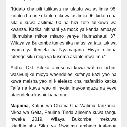
“Kidato cha pili tulikuwa na ufaulu wa asilimia 98,
kidato cha nne ufaulu ulikuwa asilimia 96, kidato cha
sita ulikuwa asilimia100 na hizi zote tulikuwa wa
kwanza. Katika mitihani ya mock ya kanda ambayo
ilijumuisha mikoa mitano yenye Halmashauri 37,
Wilaya ya Bukombe tumeshika nafasi ya tatu, tukiwa
nyuma ya Ilemela na Nyamagana. Hivyo, niliona
tutenge siku moja ya kusema asante mwalimu.”
Aidha, Dkt. Biteko amesema kuwa walimu nchini
wasivunjike mioyo waendelee kufanya kazi yao na
kuwa maisha yao ni kielelezo cha mafanikio katika
Taifa na kuwa wao ni nyota inayoangaza na yeye
ataendelea kushirikiana nao.
Mapema
, Katibu wa Chama Cha Walimu Tanzania,
Mkoa wa Geita, Pauline Tinda alisema kuwa tangu
mwaka 2019, Wilaya Bukombe imekuwa
ikiadhimisha Siku ya Mwalimu ambayo inalenga