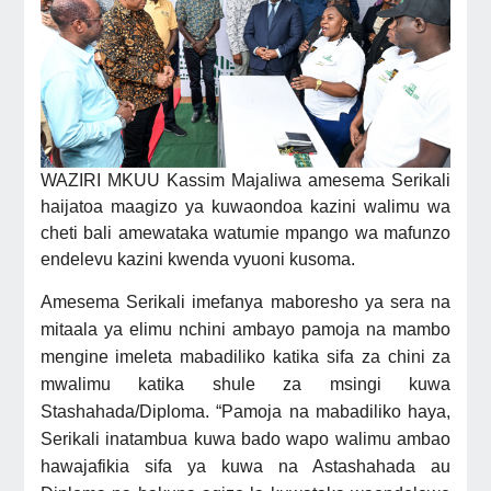
WAZIRI MKUU Kassim Majaliwa amesema Serikali
haijatoa maagizo ya kuwaondoa kazini walimu wa
cheti bali amewataka watumie mpango wa mafunzo
endelevu kazini kwenda vyuoni kusoma.
Amesema Serikali imefanya maboresho ya sera na
mitaala ya elimu nchini ambayo pamoja na mambo
mengine imeleta mabadiliko katika sifa za chini za
mwalimu katika shule za msingi kuwa
Stashahada/Diploma. “Pamoja na mabadiliko haya,
Serikali inatambua kuwa bado wapo walimu ambao
hawajafikia sifa ya kuwa na Astashahada au